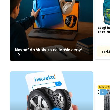
Baagl ba
16 zelen
Naspäť do školy za najlepšie ceny!
43
od
CENOPÁ
A
C
E