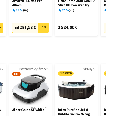
Amazfit T-Rex 3 Pro
HelloComp AMD GAMER
Apple A
48mm
5070 BE Powered by
MXP63Z
ASUS
98
%
6
x
97
%
4
x
90
%
291,53 €
1 524,00 €
11
%
-
6
%
od
od
y
Bazénové vysávače
Vírivky
CENOPÁD
CENOP
HIT
Sponzorované
x
Aiper Scuba SE White
Intex PureSpa Jet &
Intex P
Bubble Deluxe Octagon
Bubble 