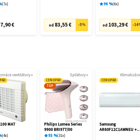
%
7
x
96
%
6
x
7,90 €
83,55 €
103,29 €
-
5
%
-
14
od
od
omáce ventilátory
Epilátory
Klimatizáci
PÁD
CENOPÁD
CENOPÁD
TOP
Sponzorované
 100 MAT
Philips Lumea Series
Samsung
9900 BRI977/00
AR60F12C1AWNEU +
AR60F12C1AWXE
%
4
x
93
%
31
x