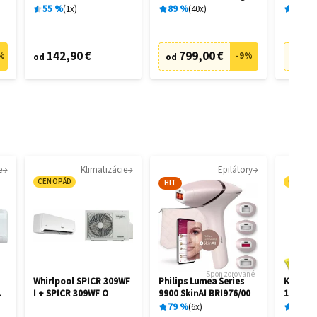
28462
28458
55
%
1
x
89
%
40
x
89
%
142,90 €
799,00 €
73
%
-
9
%
od
od
od
e
Klimatizácie
Epilátory
CENOPÁD
CENOP
HIT
Sponzorované
Whirlpool SPICR 309WF
Philips Lumea Series
Kärcher
I + SPICR 309WF O
9900 SkinAI BRI976/00
1.081-4
79
%
6
x
87
%