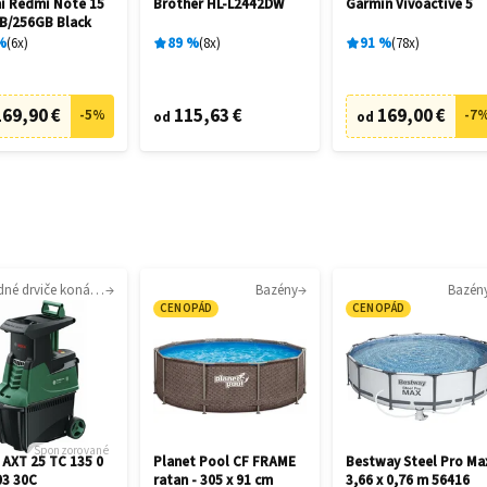
i Redmi Note 15
Brother HL-L2442DW
Garmin Vívoactive 5
B/256GB Black
%
6
x
89
%
8
x
91
%
78
x
169,90 €
115,63 €
169,00 €
-
5
%
-
7
od
od
Záhradné drviče konárov
Bazény
Bazén
CENOPÁD
CENOPÁD
Sponzorované
 AXT 25 TC 135 0
Planet Pool CF FRAME
Bestway Steel Pro Ma
03 30C
ratan - 305 x 91 cm
3,66 x 0,76 m 56416