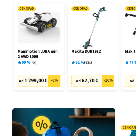
CENOPÁD
CENOPÁD
CENO
Mammotion LUBA mini
Makita DUR193Z
Maki
2 AWD 1000
99
%
4
x
92
%
83
x
77
1 299,00 €
62,70 €
-
6
%
-
16
%
od
od
od
CENOPÁ