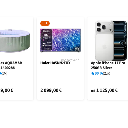
HIT
Sponzorované
mex AQUAMAR
Haier H85M92FUX
Apple iPhone 17 Pro
11400286
256GB Silver
%
3
x
90
%
25
x
9,00 €
2 099,00 €
1 125,00 €
od