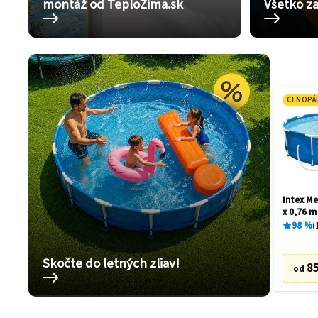
montáž od TeploZima.sk
Všetko za
CENOPÁ
Intex Me
x 0,76 m
98
%
Skočte do letných zliav!
85
od