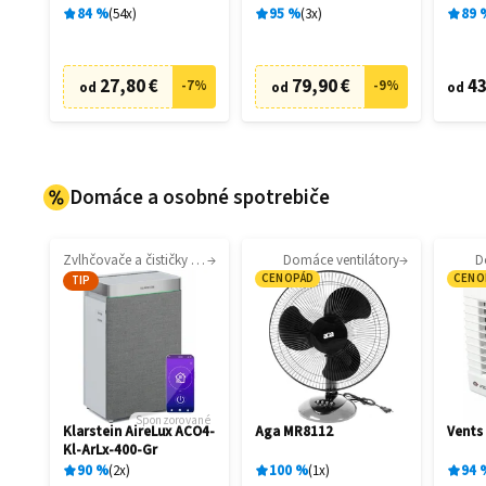
84
%
54
x
95
%
3
x
89
27,80 €
79,90 €
43
-
7
%
-
9
%
od
od
od
Domáce a osobné spotrebiče
Zvlhčovače a čističky vzduchu
Domáce ventilátory
D
CENOPÁD
CENO
TIP
Sponzorované
Klarstein AireLux ACO4-
Aga MR8112
Vents
Kl-ArLx-400-Gr
90
%
2
x
100
%
1
x
94