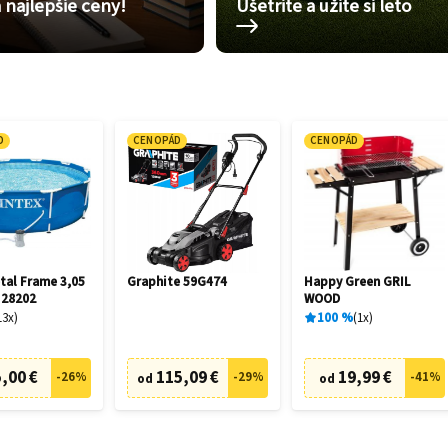
 najlepšie ceny!
Ušetrite a užite si leto
D
CENOPÁD
CENOPÁD
tal Frame 3,05
Graphite 59G474
Happy Green GRIL
 28202
WOOD
13
x
100
%
1
x
,00 €
115,09 €
19,99 €
-
26
%
-
29
%
-
41
%
od
od