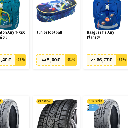
toh Airy T-REX
Junior football
Baagl SET 3 Airy
á 5 l
Planety
,40 €
5,60 €
66,77 €
-
28
%
-
51
%
-
35
%
od
od
D
CENOPÁD
CENOPÁD
A
C
E