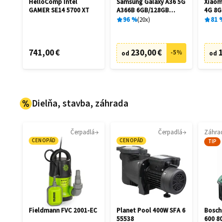
HelloComp Intel
Samsung Galaxy A36 5G
Xiaom
GAMER SE14 5700 XT
A366B 6GB/128GB
4G 8G
Awesome Black
96
%
20
x
81
741,00 €
230,00 €
-
5
%
od
od
Dielňa, stavba, záhrada
Čerpadlá
Čerpadlá
CENOPÁD
CENOPÁD
TIP
Fieldmann FVC 2001-EC
Planet Pool 400W SFA 6
Bosch
55538
600 8