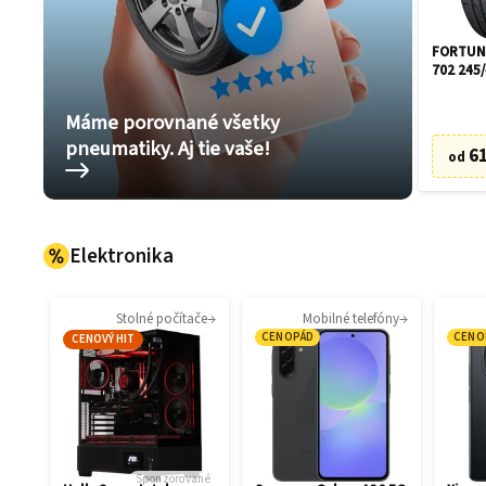
FORTUNE
702 245/
Máme porovnané všetky
pneumatiky. Aj tie vaše!
61
od
Elektronika
Stolné počítače
Mobilné telefóny
CENOPÁD
CENO
CENOVÝ HIT
Sponzorované