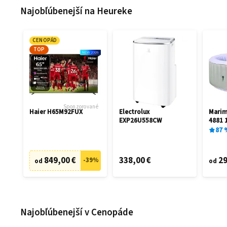
Najobľúbenejší na Heureke
CENOPÁD
TOP
Sponzorované
Haier H65M92FUX
Electrolux
Mari
EXP26U558CW
4881 
87
849,00 €
338,00 €
29
-
39
%
od
od
Najobľúbenejší v Cenopáde