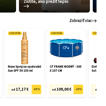
Zistite, ako prežiť teplo
Pom
Zobraziť viac
CENOPÁD
CENOPÁD
CENOPÁD
Nuxe Sprej na opalování
CF FRAME MODRÝ - 305
Einhell GE
Sun SPF 50 150 ml
X 107 CM
Solo 3413
17,17 €
109,00 €
75,
-
63
%
-
24
%
od
od
od