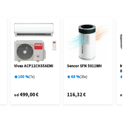
Vivax ACP12CH35AEMI
Sencor SFN 5011WH
Marimex
0,91 M 
100
%
7
x
68
%
35
x
96
%
499,00 €
116,32 €
95,
od
od