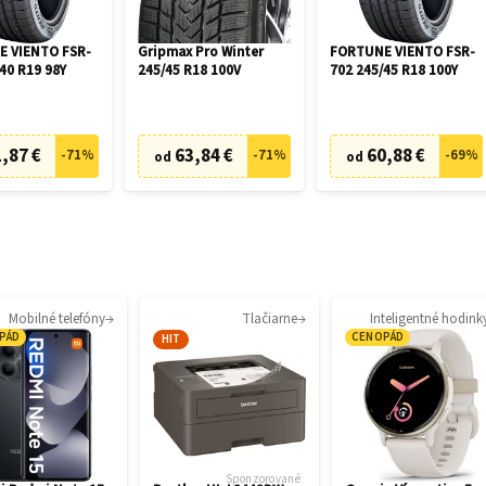
 VIENTO FSR-
Gripmax Pro Winter
FORTUNE VIENTO FSR-
40 R19 98Y
245/45 R18 100V
702 245/45 R18 100Y
,87 €
63,84 €
60,88 €
-
71
%
-
71
%
-
69
%
od
od
Mobilné telefóny
Tlačiarne
Inteligentné hodink
PÁD
CENOPÁD
HIT
Sponzorované