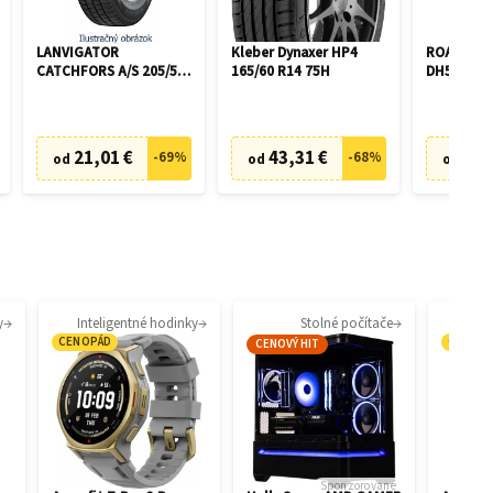
LANVIGATOR
Kleber Dynaxer HP4
ROADX P
CATCHFORS A/S 205/55
165/60 R14 75H
DH51 195/
R16 94V
21,01 €
43,31 €
46,
-
69
%
-
68
%
od
od
od
y
Inteligentné hodinky
Stolné počítače
CENOPÁD
CENOP
CENOVÝ HIT
Sponzorované