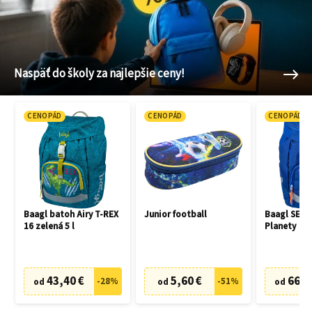
Naspäť do školy za najlepšie ceny!
CENOPÁD
CENOPÁD
CENOPÁD
Baagl batoh Airy T-REX
Junior football
Baagl SET 3
16 zelená 5 l
Planety
43,40 €
5,60 €
66,7
-
28
%
-
51
%
od
od
od