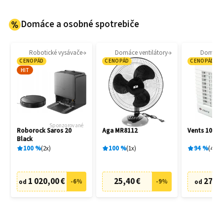
Domáce a osobné spotrebiče
Robotické vysávače
Domáce ventilátory
Domáce 
CENOPÁD
CENOPÁD
CENOPÁD
HIT
Sponzorované
Roborock Saros 20
Aga MR8112
Vents 100 
Black
100
%
2
x
100
%
1
x
94
%
4
x
1 020,00 €
25,40 €
27,6
-
6
%
-
9
%
od
od