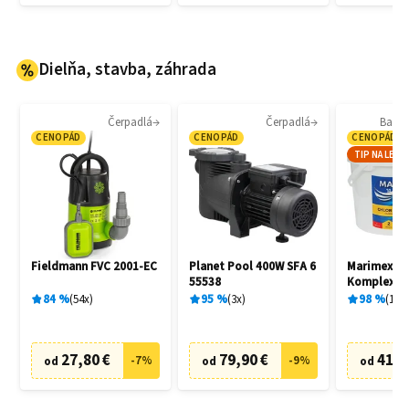
Dielňa, stavba, záhrada
Čerpadlá
Čerpadlá
Bazé
CENOPÁD
CENOPÁD
CENOPÁD
TIP NA LETO
Fieldmann FVC 2001-EC
Planet Pool 400W SFA 6
Marimex 1
55538
Komplex 5v
84
%
54
x
95
%
3
x
98
%
18
x
27,80 €
79,90 €
41,9
-
7
%
-
9
%
od
od
od