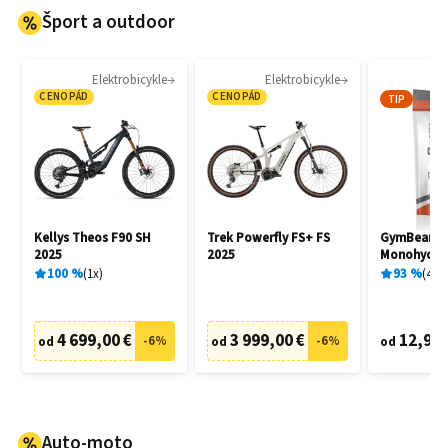
Šport a outdoor
Elektrobicykle
Elektrobicykle
CENOPÁD
CENOPÁD
TIP
Kellys Theos F90 SH
Trek Powerfly FS+ FS
GymBeam C
2025
2025
Monohydrat
100
%
1
x
93
%
404
4 699,00 €
3 999,00 €
12,95 
-
6
%
-
6
%
od
od
od
Auto-moto