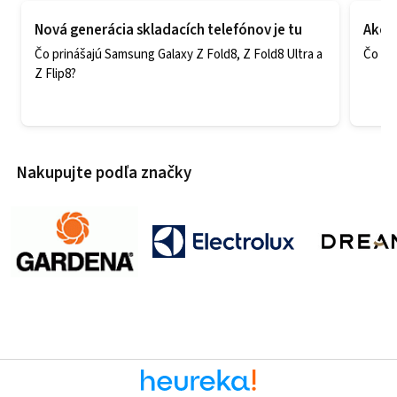
Nová generácia skladacích telefónov je tu
Ako v
Čo prinášajú Samsung Galaxy Z Fold8, Z Fold8 Ultra a
Čo zao
Z Flip8?
Nakupujte podľa značky