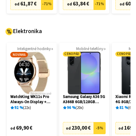
61,87 €
63,84 €
60,8
-
71
%
-
71
%
od
od
od
Elektronika
Inteligentné hodinky
Mobilné telefóny
Mobi
CENOPÁD
CENOPÁD
NOVINKA
Sponzorované
WatchKing WK11s Pro
Samsung Galaxy A36 5G
Xiaomi Red
Always-On Display +
A366B 6GB/128GB
4G 8GB/256
Extra remienok
Awesome Black
92
%
22
x
96
%
20
x
81
%
6
x
69,90 €
230,00 €
169,
-
5
%
od
od
od