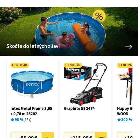
Skočte do letných zliav!
CENOPÁD
CENOPÁD
CENOPÁD
Intex Metal Frame 3,05
Graphite 59G474
Happy Gree
x 0,76 m 28202
WOOD
98
%
13
x
100
%
1
x