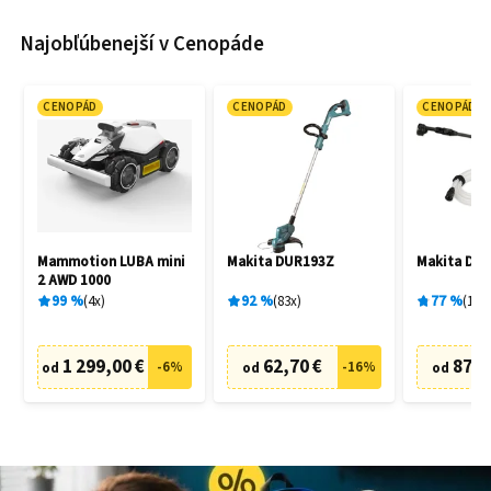
Najobľúbenejší v Cenopáde
CENOPÁD
CENOPÁD
CENOPÁD
Mammotion LUBA mini
Makita DUR193Z
Makita DH
2 AWD 1000
99
%
4
x
92
%
83
x
77
%
19
x
1 299,00 €
62,70 €
87,6
-
6
%
-
16
%
od
od
od