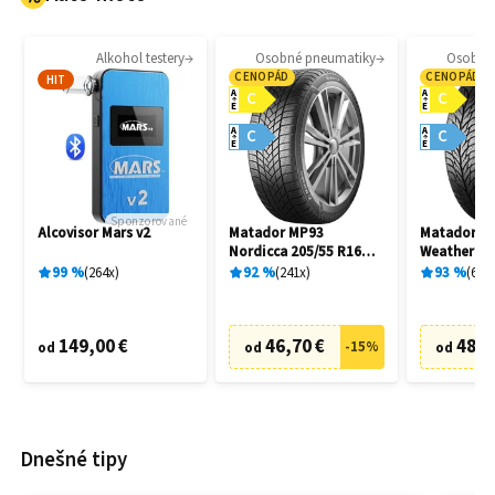
Alkohol testery
Osobné pneumatiky
Osobné
CENOPÁD
CENOPÁD
HIT
A
A
C
C
E
E
A
A
C
C
E
E
Sponzorované
Alcovisor Mars v2
Matador MP93
Matador MP
Nordicca 205/55 R16
Weather EV
91H
R16 91H
99
%
264
x
92
%
241
x
93
%
69
x
149,00 €
46,70 €
48,7
-
15
%
od
od
od
Dnešné tipy