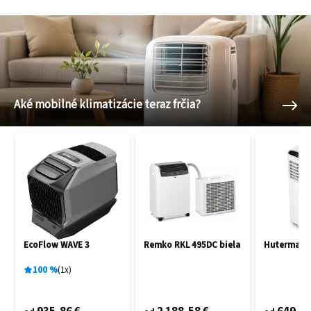
Aké mobilné klimatizácie teraz frčia?
EcoFlow WAVE 3
Remko RKL 495DC biela
Hutermann
100
%
1
x