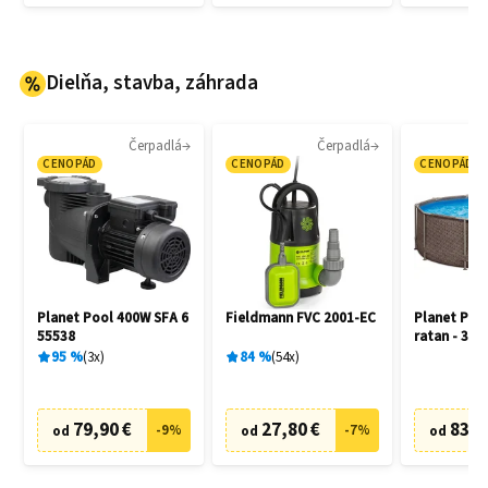
Dielňa, stavba, záhrada
Čerpadlá
Čerpadlá
CENOPÁD
CENOPÁD
CENOPÁD
Planet Pool 400W SFA 6
Fieldmann FVC 2001-EC
Planet Poo
55538
ratan - 305
95
%
3
x
84
%
54
x
79,90 €
27,80 €
83,6
-
9
%
-
7
%
od
od
od