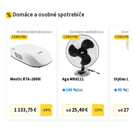
Domáce a osobné spotrebiče
Mobilné klimatizácie
Domáce ventilátory
Domáce 
CENOPÁD
CENOPÁD
CENOPÁD
Mestic RTA-2600I
Aga MR8112
Stylies Lac
100
%
1
x
93
%
2
x
1 133,75 €
25,40 €
27,0
-
14
%
-
13
%
od
od