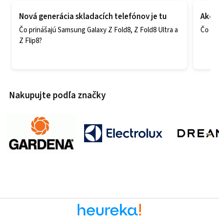
Nová generácia skladacích telefónov je tu
Ako v
Čo prinášajú Samsung Galaxy Z Fold8, Z Fold8 Ultra a
Čo zao
Z Flip8?
Nakupujte podľa značky