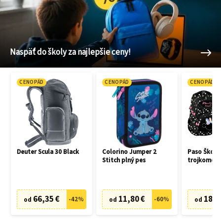
Naspäť do školy za najlepšie ceny!
CENOPÁD
CENOPÁD
CENOPÁD
Deuter Scula 30 Black
Colorino Jumper 2
Paso Školsk
Stitch plný pes
trojkomoro
peračník M
66,35 €
11,80 €
18,2
-
42
%
-
60
%
od
od
od