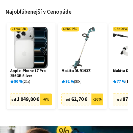
Najobľúbenejší v Cenopáde
CENOPÁD
CENOPÁD
CENOPÁD
Apple iPhone 17 Pro
Makita DUR193Z
Makita DH
256GB Silver
90
%
25
x
92
%
83
x
77
%
19
x
1 049,00 €
62,70 €
87,6
-
6
%
-
16
%
od
od
od