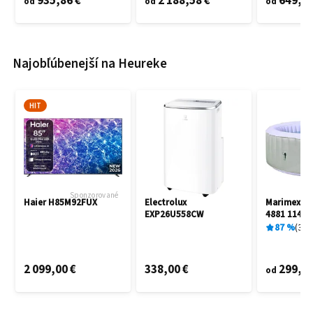
935,86 €
2 188,58 €
649,60
od
od
od
Najobľúbenejší na Heureke
HIT
Sponzorované
Haier H85M92FUX
Electrolux
Marimex A
EXP26U558CW
4881 11400
87
%
3
x
2 099,00 €
338,00 €
299,00
od