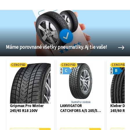
Máme porovnané všetky pneumatiky. Aj tie vaše!
CENOPÁD
CENOPÁD
CENOPÁD
A
A
C
B
E
E
Gripmax Pro Winter
LANVIGATOR
Kleber Dyn
245/45 R18 100V
CATCHFORS A/S 205/55
165/60 R14
R16 94V