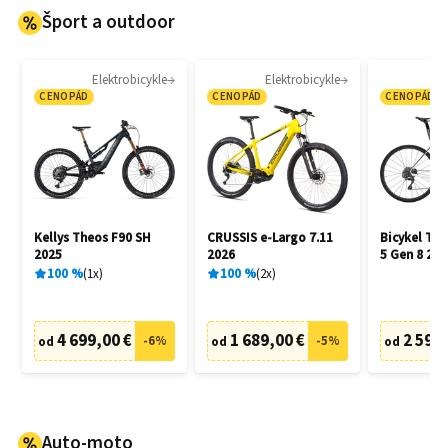
Šport a outdoor
Elektrobicykle
Elektrobicykle
CENOPÁD
CENOPÁD
CENOPÁD
Kellys Theos F90 SH
CRUSSIS e-Largo 7.11
Bicykel Tr
2025
2026
5 Gen 8 202
100
%
1
x
100
%
2
x
4 699,00 €
1 689,00 €
2 599,
-
6
%
-
5
%
od
od
od
Auto-moto