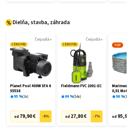
Dielňa, stavba, záhrada
Čerpadlá
Čerpadlá
CENOPÁD
CENOPÁD
TOP
Planet Pool 400W SFA 6
Fieldmann FVC 2001-EC
Marimex Flo
55538
0,91 Motív
10340245
95
%
3
x
84
%
54
x
96
%
15
x
79,90 €
27,80 €
95,90 
-
9
%
-
7
%
od
od
od