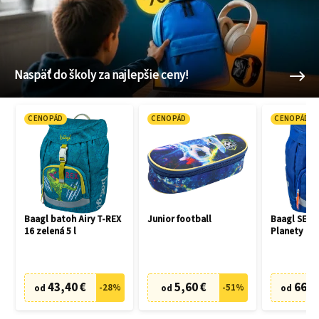
Naspäť do školy za najlepšie ceny!
CENOPÁD
CENOPÁD
CENOPÁD
Baagl batoh Airy T-REX
Junior football
Baagl SET 3
16 zelená 5 l
Planety
43,40 €
5,60 €
66,7
-
28
%
-
51
%
od
od
od