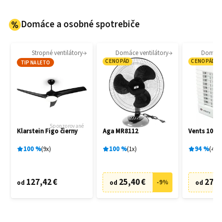
Domáce a osobné spotrebiče
Stropné ventilátory
Domáce ventilátory
Domáce 
CENOPÁD
CENOPÁD
TIP NA LETO
Sponzorované
Klarstein Figo čierny
Aga MR8112
Vents 100 
100
%
9
x
100
%
1
x
94
%
4
x
127,42 €
25,40 €
27,6
-
9
%
od
od
od