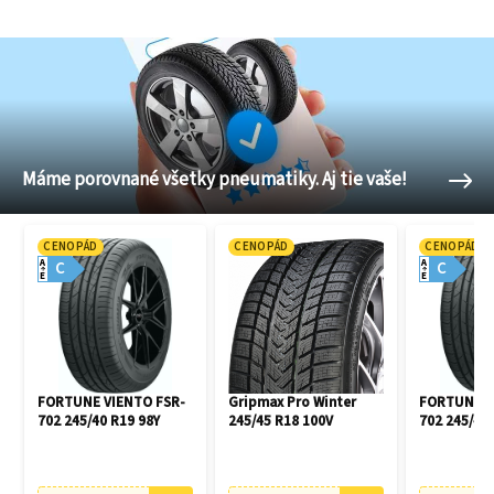
Máme porovnané všetky pneumatiky. Aj tie vaše!
CENOPÁD
CENOPÁD
CENOPÁD
A
A
C
C
E
E
FORTUNE VIENTO FSR-
Gripmax Pro Winter
FORTUNE V
702 245/40 R19 98Y
245/45 R18 100V
702 245/45