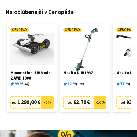
Najobľúbenejší v Cenopáde
CENOPÁD
CENOPÁD
CENOPÁD
Mammotion LUBA mini
Makita DUR193Z
Makita DH
2 AWD 1000
99
%
4
x
92
%
83
x
77
%
19
x
1 299,00 €
62,70 €
93,9
-
6
%
-
16
%
od
od
od