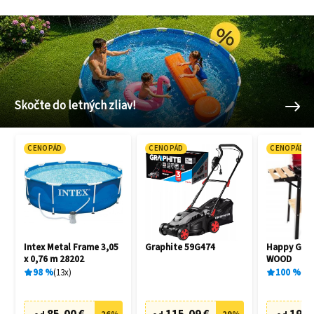
Skočte do letných zliav!
CENOPÁD
CENOPÁD
CENOPÁD
Intex Metal Frame 3,05
Graphite 59G474
Happy Gree
x 0,76 m 28202
WOOD
98
%
13
x
100
%
1
x