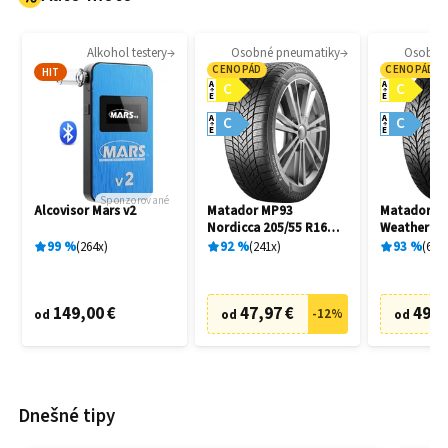
Alkohol testery
Osobné pneumatiky
Osobné
CENOPÁD
CENOPÁD
HIT
A
A
C
C
E
E
A
A
C
C
E
E
Sponzorované
Alcovisor Mars v2
Matador MP93
Matador MP
Nordicca 205/55 R16
Weather EV
91H
R16 91H
99
%
264
x
92
%
241
x
93
%
69
x
149,00 €
47,97 €
49,9
-
12
%
od
od
od
Dnešné tipy