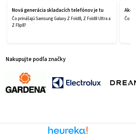
Nová generácia skladacích telefónov je tu
Ako v
Čo prinášajú Samsung Galaxy Z Fold8, Z Fold8 Ultra a
Čo zao
Z Flip8?
Nakupujte podľa značky