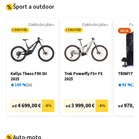
Šport a outdoor
Elektrobicykle
Elektrobicykle
Posil
CENOPÁD
CENOPÁD
AKCIA
Kellys Theos F90 SH
Trek Powerfly FS+ FS
TRINFIT G
2025
2025
100
%
1
x
93
%
2
x
4 699,00 €
3 999,00 €
970,00
-
6
%
-
6
%
od
od
od
Auto-moto