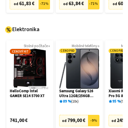
61,83 €
63,84 €
60,8
-
71
%
-
71
%
od
od
od
Elektronika
Stolné počítače
Mobilné telefóny
Mobi
CENOPÁD
CENOPÁD
CENOVÝ HIT
Sponzorované
HelloComp Intel
Samsung Galaxy S26
Xiaomi Red
GAMER SE14 5700 XT
Ultra 12GB/256GB
Pro 5G 8G
S948B Black
Black
89
%
10
x
95
%
94
x
741,00 €
799,00 €
245,
-
9
%
od
od