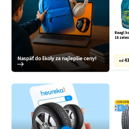
Baagl ba
16 zelen
Naspäť do školy za najlepšie ceny!
43
od
CENOPÁ
A
C
E