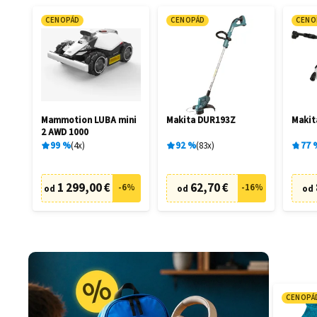
CENOPÁD
CENOPÁD
CENO
Mammotion LUBA mini
Makita DUR193Z
Maki
2 AWD 1000
99
%
4
x
92
%
83
x
77
1 299,00 €
62,70 €
-
6
%
-
16
%
od
od
od
CENOPÁ