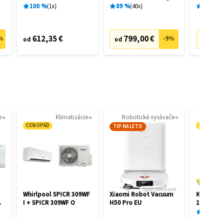
28462
28458
100
%
1
x
89
%
40
x
89
%
612,35 €
799,00 €
73
%
-
9
%
od
od
od
e
Klimatizácie
Robotické vysávače
CENOPÁD
CENOP
TIP NA LETO
Sponzorované
Whirlpool SPICR 309WF
Xiaomi Robot Vacuum
Kärcher
I + SPICR 309WF O
H50 Pro EU
1.081-4
87
%