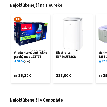
Najobľúbenejší na Heureke
TIP
Sponzorované
Vileda H₂prO vertikálny
Electrolux
Mari
plochý mop 175774
EXP26U558CW
4881 
94
%
45
x
87
36,10 €
338,00 €
29
od
od
Najobľúbenejší v Cenopáde