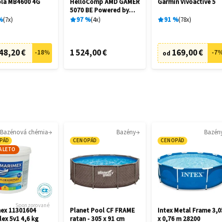
la MB4600 4G
HelloComp AMD GAMER
Garmin Vívoactive 5
5070 BE Powered by
ASUS
%
7
x
97
%
4
x
91
%
78
x
48,20 €
1 524,00 €
169,00 €
-
18
%
-
7
od
Bazénová chémia
Bazény
Bazén
PÁD
CENOPÁD
CENOPÁD
A LETO
Sponzorované
ex 11301604
Planet Pool CF FRAME
Intex Metal Frame 3,0
ex 5v1 4,6 kg
ratan - 305 x 91 cm
x 0,76 m 28200