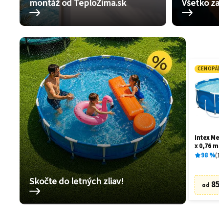
montáž od TeploZima.sk
Všetko za
CENOPÁ
Intex Me
x 0,76 m
98
%
Skočte do letných zliav!
85
od