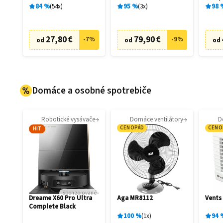
84
%
54
x
95
%
3
x
98
27,80 €
79,90 €
-
7
%
-
9
%
od
od
od
Domáce a osobné spotrebiče
Robotické vysávače
Domáce ventilátory
D
CENOPÁD
CENO
HIT
Sponzorované
Dreame X60 Pro Ultra
Aga MR8112
Vents
Complete Black
100
%
1
x
94