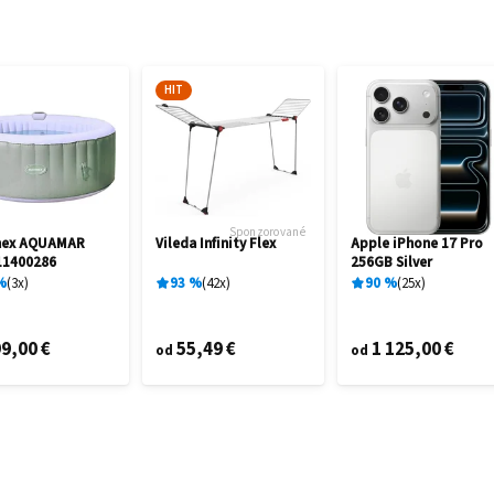
HIT
Sponzorované
mex AQUAMAR
Vileda Infinity Flex
Apple iPhone 17 Pro
11400286
256GB Silver
%
3
x
93
%
42
x
90
%
25
x
9,00 €
55,49 €
1 125,00 €
od
od