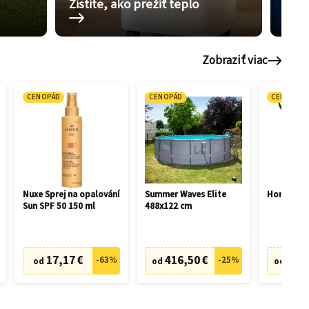
Zistite, ako prežiť teplo
Pom
Zobraziť viac
CENOPÁD
CENOPÁD
CENOPÁD
Nuxe Sprej na opalování
Summer Waves Elite
Honda HR
Sun SPF 50 150 ml
488x122 cm
17,17 €
416,50 €
505,
-
63
%
-
25
%
od
od
od