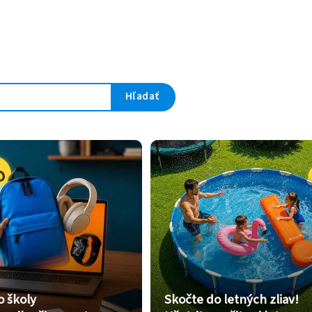
Hľadať
o školy
Skočte do letných zliav!