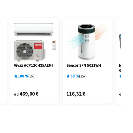
Vivax ACP12CH35AEMI
Sencor SFN 5011WH
Marimex
0,91 M 
100
%
8
x
68
%
35
x
96
%
469,00 €
116,32 €
95,
od
od