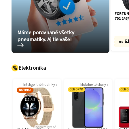
FORTUNE
702 245/
Máme porovnané všetky
pneumatiky. Aj tie vaše!
61
od
Elektronika
Inteligentné hodinky
Mobilné telefóny
CENOPÁD
CENO
NOVINKA
Sponzorované