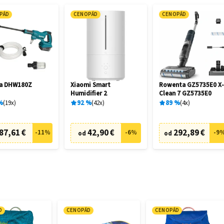
PÁD
CENOPÁD
CENOPÁD
ta DHW180Z
Xiaomi Smart
Rowenta GZ5735E0 X
Humidifier 2
Clean 7 GZ5735E0
%
19
x
92
%
42
x
89
%
4
x
87,61 €
42,90 €
292,89 €
-
11
%
-
6
%
-
9
od
od
D
CENOPÁD
CENOPÁD