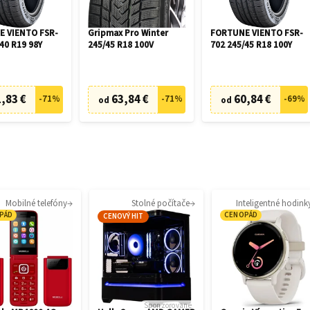
 VIENTO FSR-
Gripmax Pro Winter
FORTUNE VIENTO FSR-
40 R19 98Y
245/45 R18 100V
702 245/45 R18 100Y
,83 €
63,84 €
60,84 €
-
71
%
-
71
%
-
69
%
od
od
Mobilné telefóny
Stolné počítače
Inteligentné hodink
PÁD
CENOPÁD
CENOVÝ HIT
Sponzorované