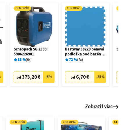
CENOPÁD
CENOPÁD
CENOP
-
Scheppach SG 2500i
Bestway 58220 penová
Crivit 
5906226901
podložka pod bazén 50
x 50 cm (9 ks)
88
%
6
x
72
%
2
x
373,20 €
6,70 €
39
%
-
5
%
-
25
%
od
od
Zobraziť viac
CENOPÁD
CENOPÁD
CENOPÁD