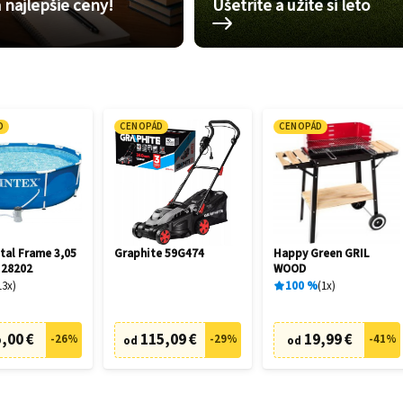
 najlepšie ceny!
Ušetrite a užite si leto
D
CENOPÁD
CENOPÁD
tal Frame 3,05
Graphite 59G474
Happy Green GRIL
 28202
WOOD
13
x
100
%
1
x
,00 €
115,09 €
19,99 €
-
26
%
-
29
%
-
41
%
od
od