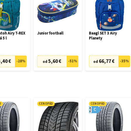
toh Airy T-REX
Junior football
Baagl SET 3 Airy
á 5 l
Planety
,40 €
5,60 €
66,77 €
-
28
%
-
51
%
-
35
%
od
od
D
CENOPÁD
CENOPÁD
A
C
E