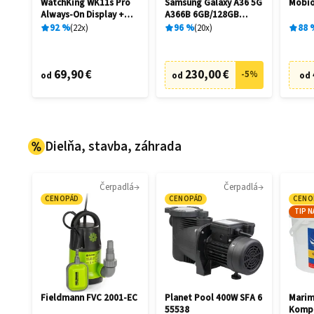
WatchKing WK11s Pro
Samsung Galaxy A36 5G
Mobio
Always-On Display +
A366B 6GB/128GB
Extra remienok
Awesome Black
92
%
22
x
96
%
20
x
88
69,90 €
230,00 €
-
5
%
od
od
od
Dielňa, stavba, záhrada
Čerpadlá
Čerpadlá
CENOPÁD
CENOPÁD
CENO
TIP N
Fieldmann FVC 2001-EC
Planet Pool 400W SFA 6
Marim
55538
Kompl