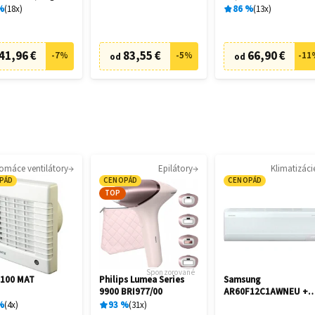
%
18
x
86
%
13
x
41,96 €
83,55 €
66,90 €
-
7
%
-
5
%
-
11
od
od
omáce ventilátory
Epilátory
Klimatizáci
PÁD
CENOPÁD
CENOPÁD
TOP
Sponzorované
 100 MAT
Philips Lumea Series
Samsung
9900 BRI977/00
AR60F12C1AWNEU +
AR60F12C1AWXE
%
4
x
93
%
31
x