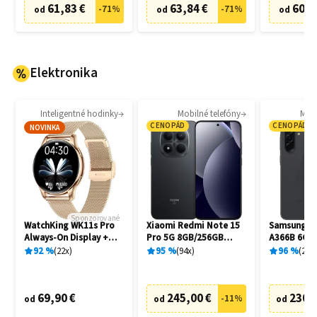
61,83 €
63,84 €
60,8
-
71
%
-
71
%
od
od
od
Elektronika
Inteligentné hodinky
Mobilné telefóny
Mobi
CENOPÁD
CENOPÁD
NOVINKA
Sponzorované
WatchKing WK11s Pro
Xiaomi Redmi Note 15
Samsung Ga
Always-On Display +
Pro 5G 8GB/256GB
A366B 6GB
Extra remienok
Black
Awesome B
92
%
22
x
95
%
94
x
96
%
20
x
69,90 €
245,00 €
230,
-
11
%
od
od
od