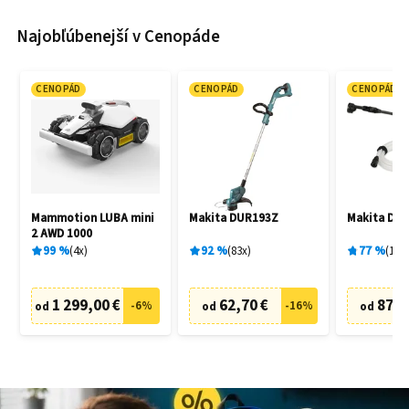
Najobľúbenejší v Cenopáde
CENOPÁD
CENOPÁD
CENOPÁD
Mammotion LUBA mini
Makita DUR193Z
Makita DH
2 AWD 1000
99
%
4
x
92
%
83
x
77
%
19
x
1 299,00 €
62,70 €
87,6
-
6
%
-
16
%
od
od
od