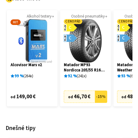
Alkohol testery
Osobné pneumatiky
Osobné
CENOPÁD
CENOPÁD
HIT
A
A
C
C
E
E
A
A
C
C
E
E
Sponzorované
Alcovisor Mars v2
Matador MP93
Matador MP
Nordicca 205/55 R16
Weather EV
91H
R16 91H
99
%
264
x
92
%
241
x
93
%
69
x
149,00 €
46,70 €
48,7
-
15
%
od
od
od
Dnešné tipy