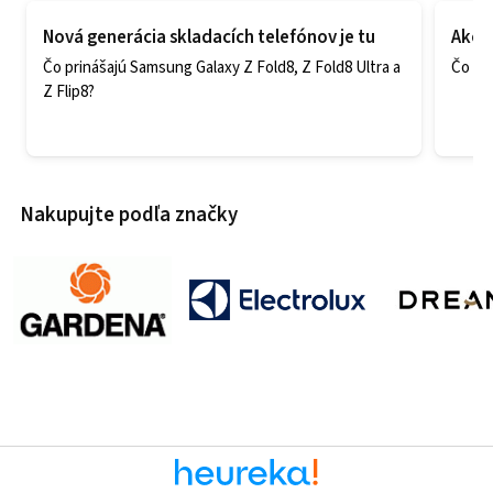
Nová generácia skladacích telefónov je tu
Ako v
Čo prinášajú Samsung Galaxy Z Fold8, Z Fold8 Ultra a
Čo zao
Z Flip8?
Nakupujte podľa značky