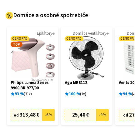
Domáce a osobné spotrebiče
Epilátory
Domáce ventilátory
Domáce 
CENOPÁD
CENOPÁD
CENOPÁD
TOP
Sponzorované
Philips Lumea Series
Aga MR8112
Vents 100 
9900 BRI977/00
93
%
31
x
100
%
1
x
94
%
4
x
313,48 €
25,40 €
27,6
-
6
%
-
9
%
od
od