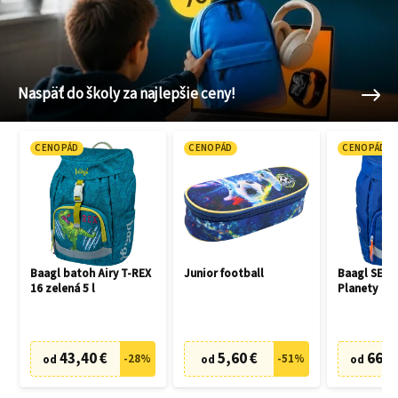
Naspäť do školy za najlepšie ceny!
CENOPÁD
CENOPÁD
CENOPÁD
Baagl batoh Airy T-REX
Junior football
Baagl SET 3
16 zelená 5 l
Planety
43,40 €
5,60 €
66,7
-
28
%
-
51
%
od
od
od