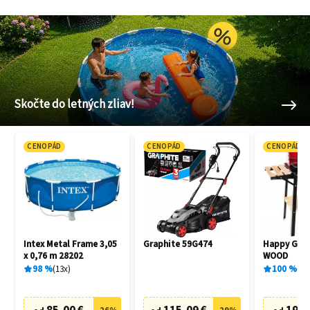
Skočte do letných zliav!
CENOPÁD
CENOPÁD
CENOPÁD
Intex Metal Frame 3,05
Graphite 59G474
Happy Gree
x 0,76 m 28202
WOOD
98
%
13
x
100
%
1
x