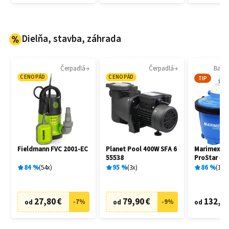
Dielňa, stavba, záhrada
Čerpadlá
Čerpadlá
Bazén
CENOPÁD
CENOPÁD
TIP
Fieldmann FVC 2001-EC
Planet Pool 400W SFA 6
Marimex 1
55538
ProStar 4 
filtrácia
84
%
54
x
95
%
3
x
86
%
136
27,80 €
79,90 €
132,90
-
7
%
-
9
%
od
od
od