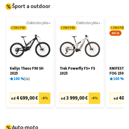
Šport a outdoor
Elektrobicykle
Elektrobicykle
Kor
CENOPÁD
CENOPÁD
CENOPÁD
AKCIA
Kellys Theos F90 SH
Trek Powerfly FS+ FS
KNIFESTOCK
2025
2025
FOG 250 ml
100
%
1
x
100
%
2
x
4 699,00 €
3 999,00 €
40,0
-
6
%
-
6
%
od
od
od
Auto-moto