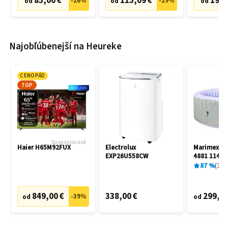
85,00 €
115,09 €
19,9
-
26
%
-
29
%
od
od
od
Najobľúbenejší na Heureke
CENOPÁD
TOP
Sponzorované
Haier H65M92FUX
Electrolux
Marimex A
EXP26U558CW
4881 11400
87
%
3
x
849,00 €
338,00 €
299,00
-
39
%
od
od