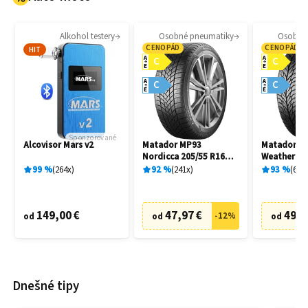
Alkohol testery
Osobné pneumatiky
Osobné
CENOPÁD
CENOPÁD
HIT
A
A
C
C
E
E
A
A
C
C
E
E
Sponzorované
Alcovisor Mars v2
Matador MP93
Matador MP
Nordicca 205/55 R16
Weather EV
91H
R16 91H
99
%
264
x
92
%
241
x
93
%
69
x
149,00 €
47,97 €
49,9
-
12
%
od
od
od
Dnešné tipy