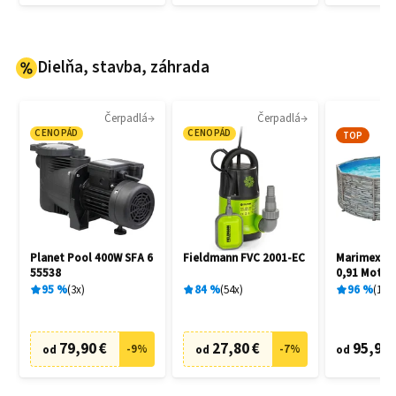
Dielňa, stavba, záhrada
Čerpadlá
Čerpadlá
CENOPÁD
CENOPÁD
TOP
Planet Pool 400W SFA 6
Fieldmann FVC 2001-EC
Marimex Flo
55538
0,91 Motív
10340245
95
%
3
x
84
%
54
x
96
%
15
x
79,90 €
27,80 €
95,90 
-
9
%
-
7
%
od
od
od