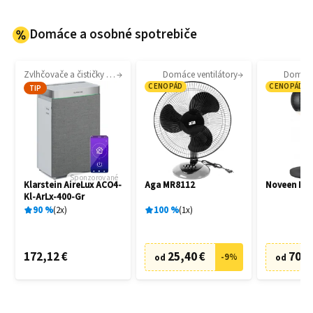
Domáce a osobné spotrebiče
Zvlhčovače a čističky vzduchu
Domáce ventilátory
Domáce 
CENOPÁD
CENOPÁD
TIP
Sponzorované
Klarstein AireLux ACO4-
Aga MR8112
Noveen F7
Kl-ArLx-400-Gr
90
%
2
x
100
%
1
x
172,12 €
25,40 €
70,6
-
9
%
od
od