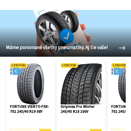
Máme porovnané všetky pneumatiky. Aj tie vaše!
CENOPÁD
CENOPÁD
CENOPÁD
A
A
C
C
E
E
FORTUNE VIENTO FSR-
Gripmax Pro Winter
FORTUNE V
702 245/40 R19 98Y
245/45 R18 100V
702 245/45