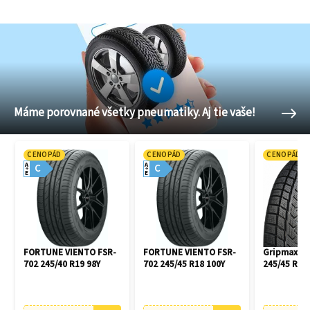
Máme porovnané všetky pneumatiky. Aj tie vaše!
CENOPÁD
CENOPÁD
CENOPÁD
A
A
C
C
E
E
FORTUNE VIENTO FSR-
FORTUNE VIENTO FSR-
Gripmax Pr
702 245/40 R19 98Y
702 245/45 R18 100Y
245/45 R18