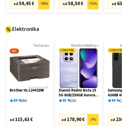
59,45 €
58,50 €
63,8
-
74
%
-
72
%
od
od
od
Elektronika
Tlačiarne
Mobilné telefóny
Mobi
CENOPÁD
CENOPÁD
HIT
Sponzorované
Brother HL-L2442DW
Xiaomi Redmi Note 15
Samsung Ga
5G 8GB/256GB Aurora
A366B 6GB
Purple
Awesome B
89
%
8
x
95
%
2
x
96
%
20
x
115,63 €
178,90 €
230,
-
7
%
od
od
od