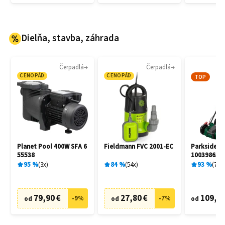
Dielňa, stavba, záhrada
Čerpadlá
Čerpadlá
CENOPÁD
CENOPÁD
TOP
Planet Pool 400W SFA 6
Fieldmann FVC 2001-EC
Parkside Pe
55538
100398631
95
%
3
x
84
%
54
x
93
%
7
x
79,90 €
27,80 €
109,00
-
9
%
-
7
%
od
od
od