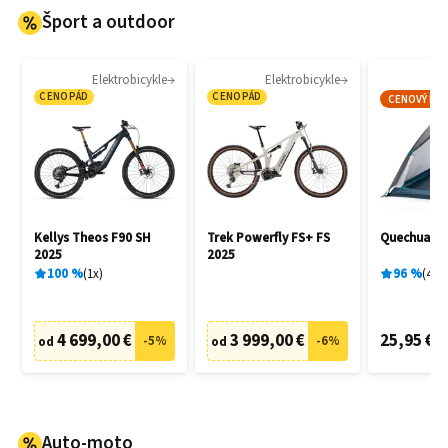
Šport a outdoor
Elektrobicykle
Elektrobicykle
CENOPÁD
CENOPÁD
CENOVÝ HIT
Kellys Theos F90 SH
Trek Powerfly FS+ FS
Quechua M
2025
2025
100
%
1
x
96
%
4
x
4 699,00 €
3 999,00 €
25,95 €
-
5
%
-
6
%
od
od
Auto-moto