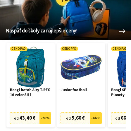
Naspäť do školy za najlepšie ceny!
CENOPÁD
CENOPÁD
CENOPÁD
Baagl batoh Airy T-REX
Junior football
Baagl SET 3
16 zelená 5 l
Planety
43,40 €
5,60 €
66,7
-
28
%
-
46
%
od
od
od