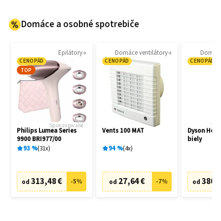
Domáce a osobné spotrebiče
Epilátory
Domáce ventilátory
Domáce 
CENOPÁD
CENOPÁD
CENOPÁD
TOP
Sponzorované
Philips Lumea Series
Vents 100 MAT
Dyson Hot
9900 BRI977/00
biely
93
%
31
x
94
%
4
x
313,48 €
27,64 €
380,
-
5
%
-
7
%
od
od
od