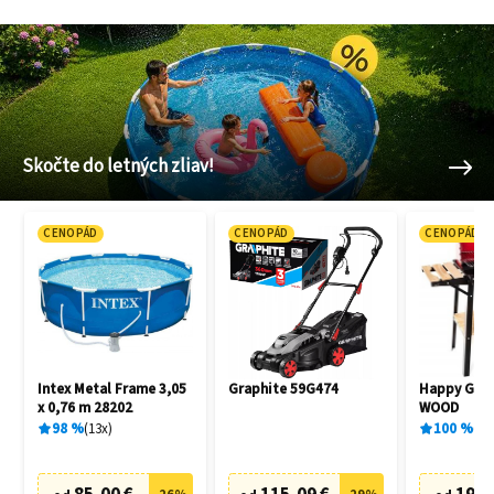
Skočte do letných zliav!
CENOPÁD
CENOPÁD
CENOPÁD
Intex Metal Frame 3,05
Graphite 59G474
Happy Gree
x 0,76 m 28202
WOOD
98
%
13
x
100
%
1
x