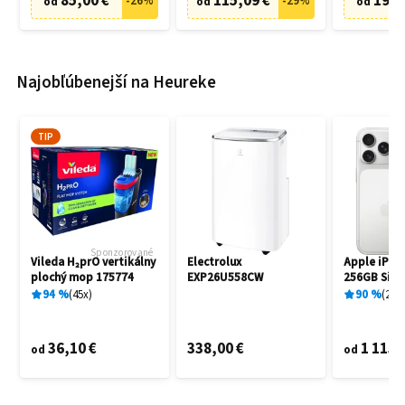
85,00 €
115,09 €
19,9
-
26
%
-
29
%
od
od
od
Najobľúbenejší na Heureke
TIP
Sponzorované
Vileda H₂prO vertikálny
Electrolux
Apple iPho
plochý mop 175774
EXP26U558CW
256GB Silve
94
%
45
x
90
%
25
x
36,10 €
338,00 €
1 115,
od
od