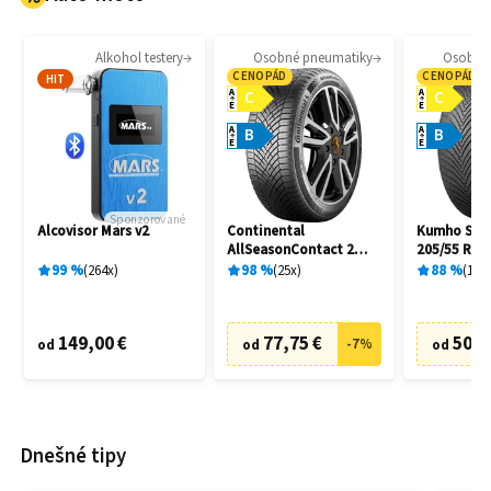
Alkohol testery
Osobné pneumatiky
Osobné
CENOPÁD
CENOPÁD
HIT
A
A
C
C
E
E
A
A
B
B
E
E
Sponzorované
Alcovisor Mars v2
Continental
Kumho Solu
AllSeasonContact 2
205/55 R16
205/55 R16 91H
99
%
264
x
98
%
25
x
88
%
10
x
149,00 €
77,75 €
50,8
-
7
%
od
od
od
Dnešné tipy