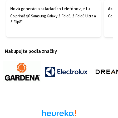
Nová generácia skladacích telefónov je tu
Ako v
Čo prinášajú Samsung Galaxy Z Fold8, Z Fold8 Ultra a
Čo zao
Z Flip8?
Nakupujte podľa značky