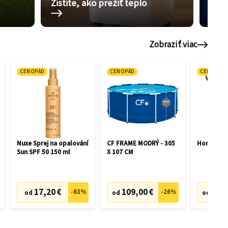
Zistite, ako prežiť teplo
Pom
Zobraziť viac
CENOPÁD
CENOPÁD
CENOPÁD
Nuxe Sprej na opalování
CF FRAME MODRÝ - 305
Honda HR
Sun SPF 50 150 ml
X 107 CM
17,20 €
109,00 €
505,
-
63
%
-
26
%
od
od
od