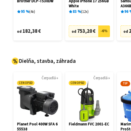
Brother DCP-T530DW
Apple iPhone 17 256GB
Samsu
White
A366B
Aweso
95
%
4
x
83
%
12
x
96
182,38 €
753,20 €
-
6
%
od
od
od
Dielňa, stavba, záhrada
Čerpadlá
Čerpadlá
CENOPÁD
CENOPÁD
TIP
Planet Pool 400W SFA 6
Fieldmann FVC 2001-EC
Marim
55538
ProSt