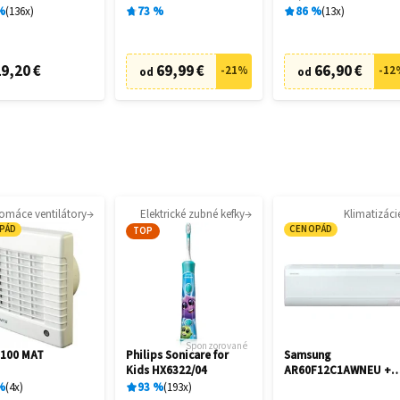
cia
%
136
x
73
%
86
%
13
x
9,20 €
69,99 €
66,90 €
-
21
%
-
12
od
od
omáce ventilátory
Elektrické zubné kefky
Klimatizáci
PÁD
CENOPÁD
TOP
Sponzorované
 100 MAT
Philips Sonicare for
Samsung
Kids HX6322/04
AR60F12C1AWNEU +
AR60F12C1AWXE
%
4
x
93
%
193
x