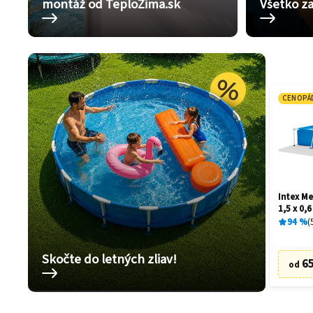
montáž od TeploZima.sk
Všetko za
CENOPÁ
Intex Me
1,5 x 0,
94
%
Skočte do letných zliav!
65
od