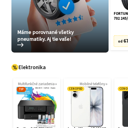
FORTUNE
702 245/
Máme porovnané všetky
pneumatiky. Aj tie vaše!
67
od
Elektronika
Multifunkčné zariadenia
Mobilné telefóny
CENOPÁD
CENO
TIP
Sponzorované