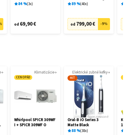
28462
28458
84
%
3
x
89
%
40
x
89
%
69,90 €
799,00 €
73
%
-
9
%
od
od
od
e
Klimatizácie
Elektrické zubné kefky
CENOPÁD
CENOP
HIT
Sponzorované
Whirlpool SPICR 309WF
Oral-B iO Series 3
Kärcher
I + SPICR 309WF O
Matte Black
1.081-4
88
%
38
x
87
%