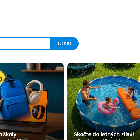
Hľadať
o školy
Skočte do letných zliav!