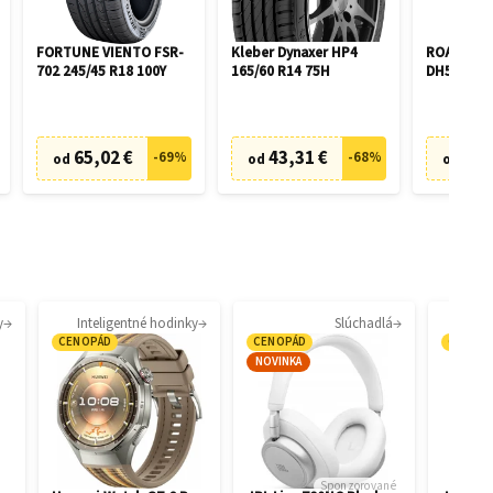
FORTUNE VIENTO FSR-
Kleber Dynaxer HP4
ROADX P
702 245/45 R18 100Y
165/60 R14 75H
DH51 195/
65,02 €
43,31 €
46,
-
69
%
-
68
%
od
od
od
y
Inteligentné hodinky
Slúchadlá
CENOPÁD
CENOPÁD
CENOP
NOVINKA
Sponzorované