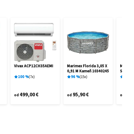
Vivax ACP12CH35AEMI
Marimex Florida 3,05 X
Marime
0,91 M Kameň 10340245
STAR V
100
%
7
x
96
%
15
x
77
%
499,00 €
95,90 €
20,
od
od
od