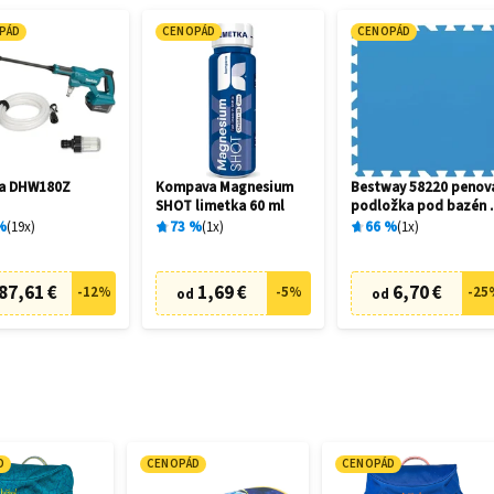
PÁD
CENOPÁD
CENOPÁD
ta DHW180Z
Kompava Magnesium
Bestway 58220 penov
SHOT limetka 60 ml
podložka pod bazén 
x 50 cm (9 ks)
%
19
x
73
%
1
x
66
%
1
x
87,61 €
1,69 €
6,70 €
-
12
%
-
5
%
-
25
od
od
D
CENOPÁD
CENOPÁD