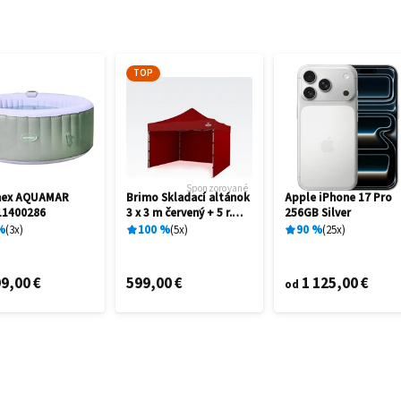
TOP
Sponzorované
mex AQUAMAR
Brimo Skladací altánok
Apple iPhone 17 Pro
11400286
3 x 3 m červený + 5 r.
256GB Silver
záruka
%
3
x
100
%
5
x
90
%
25
x
9,00 €
599,00 €
1 125,00 €
od