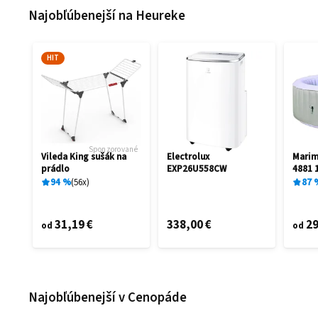
Najobľúbenejší na Heureke
HIT
Sponzorované
Vileda King sušák na
Electrolux
Mari
prádlo
EXP26U558CW
4881 
94
%
56
x
87
31,19 €
338,00 €
29
od
od
Najobľúbenejší v Cenopáde