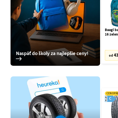
Baagl ba
16 zelen
Naspäť do školy za najlepšie ceny!
43
od
CENOPÁ
A
C
E