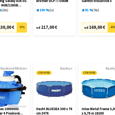
ng Galaxy A36 5G
Brother DCP-T730DW
Garmin Vívoactive 5
 6GB/128GB
me Black
%
20
x
100
%
1
x
91
%
78
x
230,00 €
217,00 €
169,00 €
-
5
%
-
8
od
od
Bazénové filtrácie
Bazény
Bazén
CENOPÁD
CENOPÁD
Sponzorované
ex 10600003
Hecht BLUESEA 300 x 76
Intex Metal Frame 3,0
ar 4 Piesková
cm 3476
x 0,76 m 28200