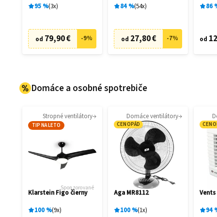
filtrá
95
%
3
x
84
%
54
x
86
79,90 €
27,80 €
12
-
9
%
-
7
%
od
od
od
Domáce a osobné spotrebiče
Stropné ventilátory
Domáce ventilátory
D
CENOPÁD
CENO
TIP NA LETO
Sponzorované
Klarstein Figo čierny
Aga MR8112
Vents
100
%
9
x
100
%
1
x
94