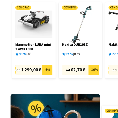
CENOPÁD
CENOPÁD
CENO
Mammotion LUBA mini
Makita DUR193Z
Maki
2 AWD 1000
99
%
4
x
92
%
83
x
77
1 299,00 €
62,70 €
-
6
%
-
16
%
od
od
od
CENOPÁ