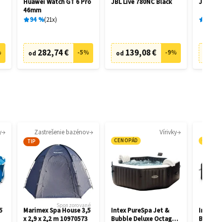
Huawei Watch GT 6 Pro
JBL Live 780NC Black
JBL Liv
46mm
94
%
21
x
89
%
282,74 €
139,08 €
6
%
-
5
%
-
9
%
od
od
od
y
Zastrešenie bazénov
Vírivky
CENOPÁD
CENOP
TIP
Sponzorované
5
Marimex Spa House 3,5
Intex PureSpa Jet &
Intex P
x 2,9 x 2,2 m 10970573
Bubble Deluxe Octagon
Bubble 