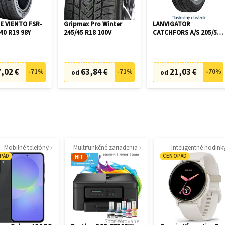
 VIENTO FSR-
Gripmax Pro Winter
LANVIGATOR
40 R19 98Y
245/45 R18 100V
CATCHFORS A/S 205/55
R16 94V
,02 €
63,84 €
21,03 €
-
71
%
-
71
%
-
70
%
od
od
Mobilné telefóny
Multifunkčné zariadenia
Inteligentné hodink
PÁD
CENOPÁD
HIT
Sponzorované