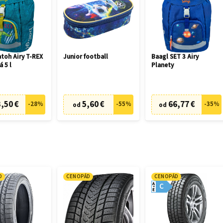
toh Airy T-REX
Junior football
Baagl SET 3 Airy
á 5 l
Planety
,50 €
5,60 €
66,77 €
-
28
%
-
55
%
-
35
%
od
od
D
CENOPÁD
CENOPÁD
A
C
E