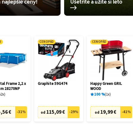
 najlepšie ceny!
Ušetrite a užite si leto
D
CENOPÁD
CENOPÁD
tal Frame 2,2 x
Graphite 59G474
Happy Green GRIL
6 m 28270NP
WOOD
52
x
100
%
1
x
,56 €
115,09 €
19,99 €
-
31
%
-
29
%
-
41
%
od
od