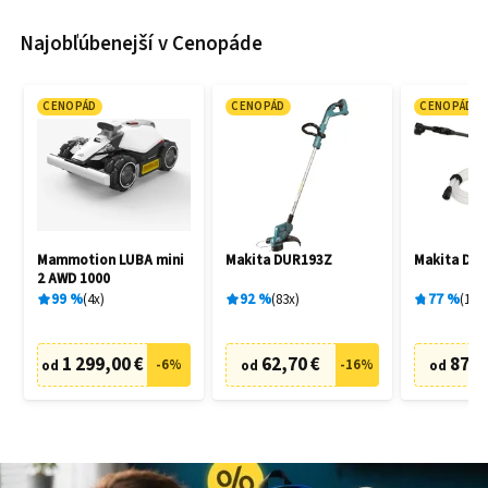
Najobľúbenejší v Cenopáde
CENOPÁD
CENOPÁD
CENOPÁD
Mammotion LUBA mini
Makita DUR193Z
Makita DH
2 AWD 1000
99
%
4
x
92
%
83
x
77
%
19
x
1 299,00 €
62,70 €
87,6
-
6
%
-
16
%
od
od
od