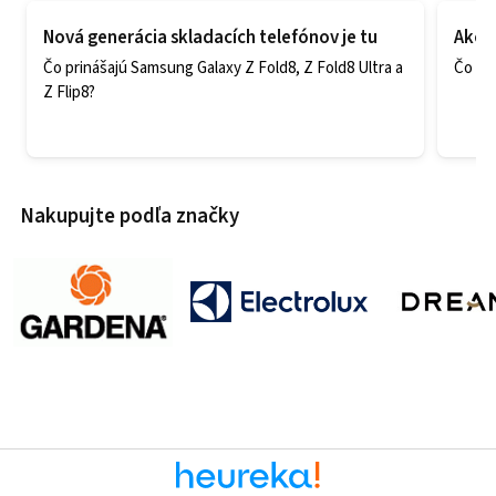
Nová generácia skladacích telefónov je tu
Ako v
Čo prinášajú Samsung Galaxy Z Fold8, Z Fold8 Ultra a
Čo zao
Z Flip8?
Nakupujte podľa značky