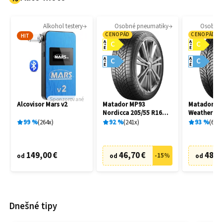
Alkohol testery
Osobné pneumatiky
Osobné
CENOPÁD
CENOPÁD
HIT
A
A
C
C
E
E
A
A
C
C
E
E
Sponzorované
Alcovisor Mars v2
Matador MP93
Matador MP
Nordicca 205/55 R16
Weather EV
91H
R16 91H
99
%
264
x
92
%
241
x
93
%
69
x
149,00 €
46,70 €
48,7
-
15
%
od
od
od
Dnešné tipy