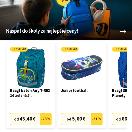
Naspäť do školy za najlepšie ceny!
CENOPÁD
CENOPÁD
CENOPÁD
Baagl batoh Airy T-REX
Junior football
Baagl SET 3
16 zelená 5 l
Planety
43,40 €
5,60 €
66,7
-
28
%
-
51
%
od
od
od