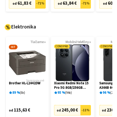
61,83 €
63,84 €
60,8
-
71
%
-
71
%
od
od
od
Elektronika
Tlačiarne
Mobilné telefóny
Mobi
CENOPÁD
CENOPÁD
HIT
Sponzorované
Brother HL-L2442DW
Xiaomi Redmi Note 15
Samsung Ga
Pro 5G 8GB/256GB
A366B 6GB
Black
Awesome B
89
%
8
x
95
%
94
x
96
%
20
x
115,63 €
245,00 €
230,
-
11
%
od
od
od