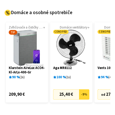
Domáce a osobné spotrebiče
Zvlhčovače a čističky vzduchu
Domáce ventilátory
Domáce 
CENOPÁD
CENOPÁD
TIP
Sponzorované
Klarstein AireLux ACO4-
Aga MR8112
Vents 100 
Kl-ArLx-400-Gr
90
%
2
x
100
%
1
x
94
%
4
x
209,90 €
25,40 €
27,6
-
9
%
od