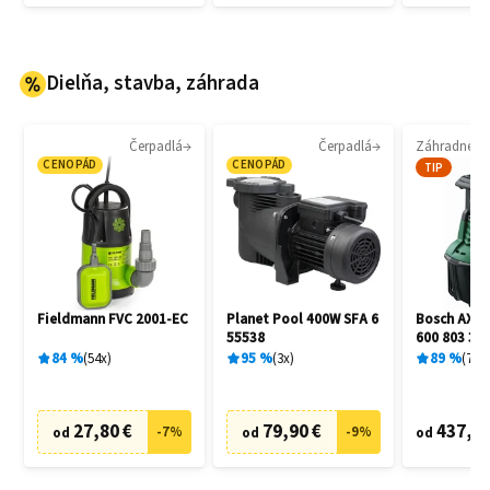
Dielňa, stavba, záhrada
Čerpadlá
Čerpadlá
CENOPÁD
CENOPÁD
TIP
Fieldmann FVC 2001-EC
Planet Pool 400W SFA 6
Bosch AXT 
55538
600 803 30
84
%
54
x
95
%
3
x
89
%
7
x
27,80 €
79,90 €
437,90
-
7
%
-
9
%
od
od
od