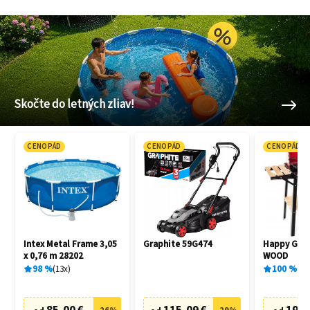
Skočte do letných zliav!
CENOPÁD
CENOPÁD
CENOPÁD
Intex Metal Frame 3,05
Graphite 59G474
Happy Gree
x 0,76 m 28202
WOOD
98
%
13
x
100
%
1
x