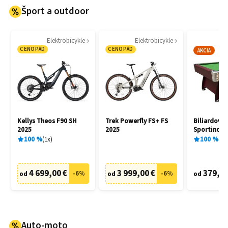
Šport a outdoor
Elektrobicykle
Elektrobicykle
Bil
CENOPÁD
CENOPÁD
AKCIA
Kellys Theos F90 SH
Trek Powerfly FS+ FS
Biliardový 
2025
2025
Sportino Ar
príslušens
100
%
1
x
100
%
7
x
4 699,00 €
3 999,00 €
379,00
-
6
%
-
6
%
od
od
od
Auto-moto