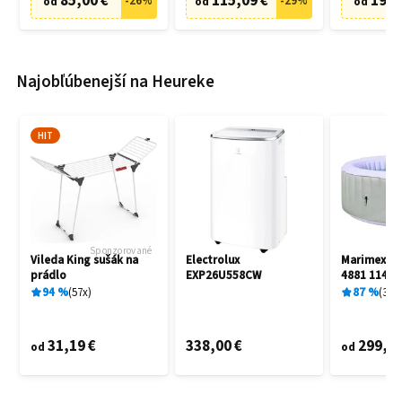
85,00 €
115,09 €
19,9
-
26
%
-
29
%
od
od
od
Najobľúbenejší na Heureke
HIT
Sponzorované
Vileda King sušák na
Electrolux
Marimex A
prádlo
EXP26U558CW
4881 11400
94
%
57
x
87
%
3
x
31,19 €
338,00 €
299,00
od
od