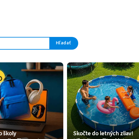
Hľadať
o školy
Skočte do letných zliav!