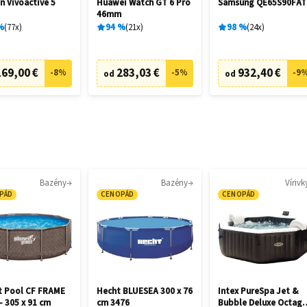
n Vívoactive 5
Huawei Watch GT 6 Pro
Samsung QE65S90FAT
46mm
%
77
x
94
%
21
x
98
%
24
x
169,00 €
283,03 €
932,40 €
-
8
%
-
5
%
-
9
od
od
Bazény
Bazény
Vírivk
PÁD
CENOPÁD
CENOPÁD
t Pool CF FRAME
Hecht BLUESEA 300 x 76
Intex PureSpa Jet &
- 305 x 91 cm
cm 3476
Bubble Deluxe Octag