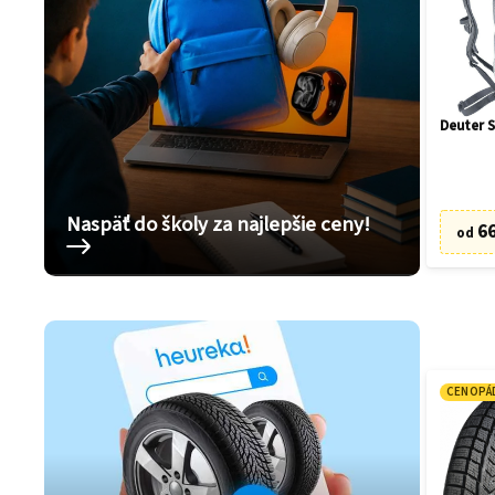
Deuter S
Naspäť do školy za najlepšie ceny!
66
od
CENOPÁ