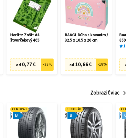
Herlitz Zošit A4
BAAGL Dúha s kovaním /
Baagl A5 
štvorčekový 465
32.5 x 10.5 x 26 cm
85956893
100
%
1
0,77 €
10,66 €
3,4
-
33
%
-
18
%
od
od
od
Zobraziť viac
CENOPÁD
CENOPÁD
CENOPÁD
A
A
A
B
B
C
E
E
E