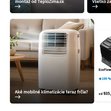
montáž od TeploZima.sk
Všetko za
EcoFlow
100
%
Aké mobilné klimatizácie teraz frčia?
935
od