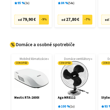
95
%
3
x
84
%
54
x
79,90 €
27,80 €
-
9
%
-
7
%
od
od
od
Domáce a osobné spotrebiče
Mobilné klimatizácie
Domáce ventilátory
D
CENOPÁD
CENOPÁD
CENO
Mestic RTA-2600I
Aga MR8112
Stylie
100
%
1
x
93