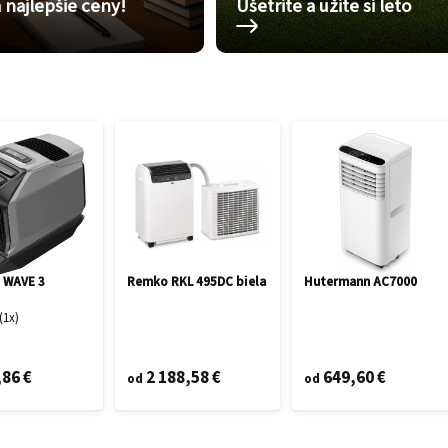
 najlepšie ceny!
Ušetrite a užite si leto
 WAVE 3
Remko RKL 495DC biela
Hutermann AC7000
1
x
,86 €
2 188,58 €
649,60 €
od
od