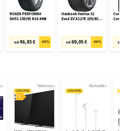
ROADX PERFORMA
Hankook Ventus S1
Continent
DH51 195/45 R16 84W
Evo3 EV K127E 255/45
ContiWint
R19 104W
830 P 225
runflat
46,93 €
69,05 €
76,
-
68
%
-
66
%
od
od
od
y
Televízory
Slúchadlá
CENOPÁD
CENOPÁD
CENOP
A
E
G