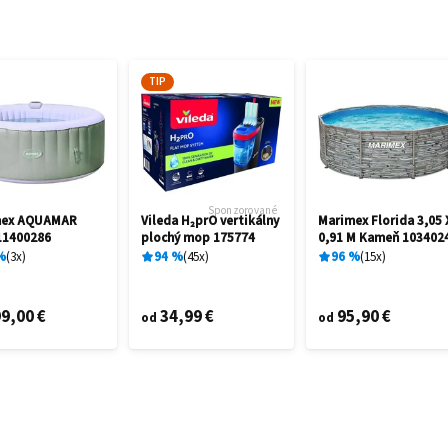
TIP
Sponzorované
mex AQUAMAR
Vileda H₂prO vertikálny
Marimex Florida 3,05 
11400286
plochý mop 175774
0,91 M Kameň 103402
%
3
x
94
%
45
x
96
%
15
x
9,00 €
34,99 €
95,90 €
od
od