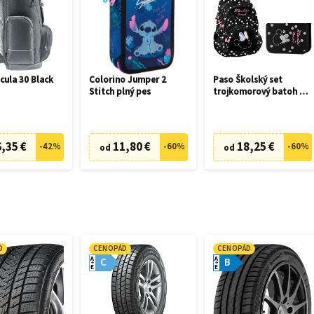
cula 30 Black
Colorino Jumper 2
Paso Školský set
Stitch plný pes
trojkomorový batoh +
peračník Minnie
,35 €
11,80 €
18,25 €
-
42
%
-
60
%
-
60
%
od
od
D
CENOPÁD
CENOPÁD
A
A
C
B
E
E