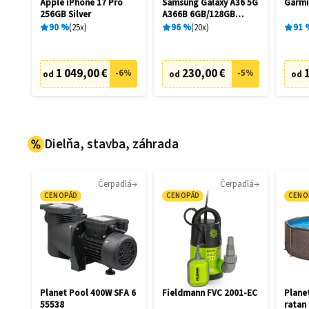
Apple iPhone 17 Pro
Samsung Galaxy A36 5G
Garmi
256GB Silver
A366B 6GB/128GB
Awesome Black
90
%
25
x
96
%
20
x
91
1 049,00 €
230,00 €
-
6
%
-
5
%
od
od
od
Dielňa, stavba, záhrada
Čerpadlá
Čerpadlá
CENOPÁD
CENOPÁD
CENO
Planet Pool 400W SFA 6
Fieldmann FVC 2001-EC
Plane
55538
ratan 