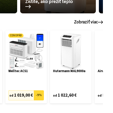
Zistite, ako prežiť teplo
Pom
Zobraziť viac
CENOPÁD
Welltec ACS1
Hutermann MAL9000a
Airwell M
1 019,00 €
1 022,60 €
816,5
-
9
%
od
od
od