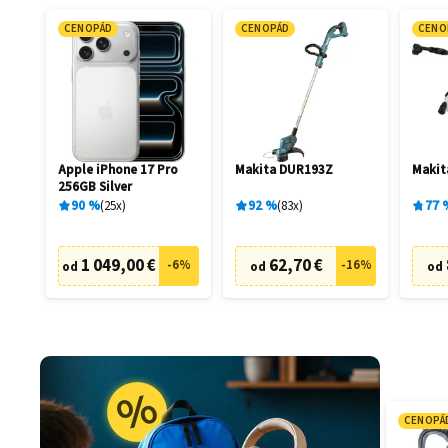
CENOPÁD
CENOPÁD
CENO
Apple iPhone 17 Pro
Makita DUR193Z
Maki
256GB Silver
90
%
25
x
92
%
83
x
77
1 049,00 €
62,70 €
-
6
%
-
16
%
od
od
od
CENOPÁ