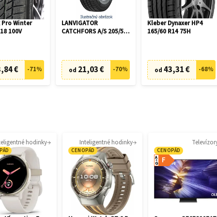
 Pro Winter
LANVIGATOR
Kleber Dynaxer HP4
R18 100V
CATCHFORS A/S 205/55
165/60 R14 75H
R16 94V
,84 €
21,03 €
43,31 €
-
71
%
-
70
%
-
68
%
od
od
teligentné hodinky
Inteligentné hodinky
Televízor
PÁD
CENOPÁD
CENOPÁD
A
F
G