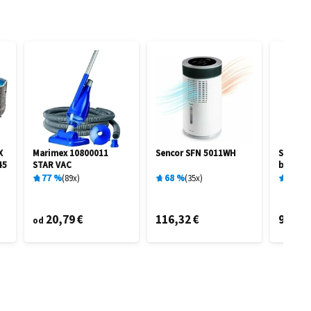
X
Marimex 10800011
Sencor SFN 5011WH
Silverc
45
STAR VAC
biela 1
77
%
89
x
68
%
35
x
92
%
20,79 €
116,32 €
99,99 
od