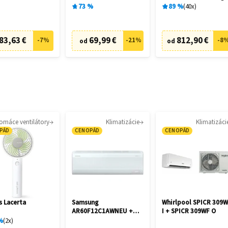
28462
73
%
89
%
40
x
83,63 €
69,99 €
812,90 €
-
7
%
-
21
%
-
8
od
od
omáce ventilátory
Klimatizácie
Klimatizáci
PÁD
CENOPÁD
CENOPÁD
s Lacerta
Samsung
Whirlpool SPICR 309
AR60F12C1AWNEU +
I + SPICR 309WF O
AR60F12C1AWXE
%
2
x