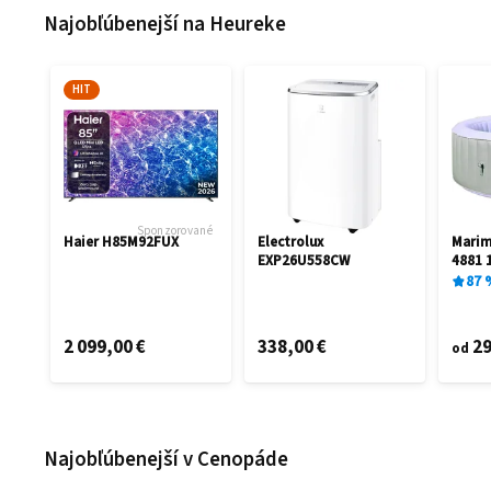
Najobľúbenejší na Heureke
HIT
Sponzorované
Haier H85M92FUX
Electrolux
Mari
EXP26U558CW
4881 
87
2 099,00 €
338,00 €
29
od
Najobľúbenejší v Cenopáde