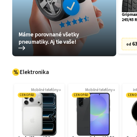
Gripmax
245/45 
Máme porovnané všetky
pneumatiky. Aj tie vaše!
63
od
Elektronika
Mobilné telefóny
Mobilné telefóny
In
CENOPÁD
CENOPÁD
CENO