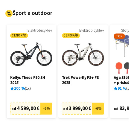
Šport a outdoor
Elektrobicykle
Elektrobicykle
Stoly na
CENOPÁD
CENOPÁD
TOP
Kellys Theos F90 SH
Trek Powerfly FS+ FS
Aga Stôl na
2025
2025
+ prísluše
100
%
1
x
91
%
5
x
4 599,00 €
3 999,00 €
83,90 
-
6
%
-
6
%
od
od
od