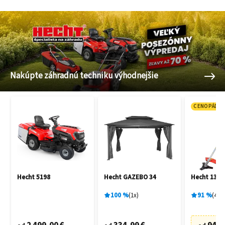
Nakúpte záhradnú techniku výhodnejšie
CENOPÁD
Hecht 5198
Hecht GAZEBO 34
Hecht 135 
100
%
1
x
91
%
48
x