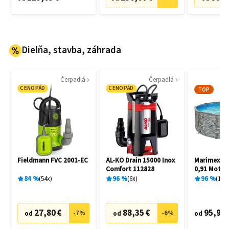
Dielňa, stavba, záhrada
Čerpadlá
Čerpadlá
CENOPÁD
CENOPÁD
TOP
Fieldmann FVC 2001-EC
AL-KO Drain 15000 Inox
Marimex Flo
Comfort 112828
0,91 Motív
10340245
84
%
54
x
96
%
6
x
96
%
15
x
27,80 €
88,35 €
95,90 
-
7
%
-
6
%
od
od
od