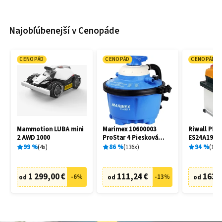
Najobľúbenejší v Cenopáde
CENOPÁD
CENOPÁD
CENOPÁD
Mammotion LUBA mini
Marimex 10600003
Riwall PRO
2 AWD 1000
ProStar 4 Piesková
ES24A1901
filtrácia
99
%
4
x
86
%
136
x
94
%
144
1 299,00 €
111,24 €
163,
-
6
%
-
13
%
od
od
od