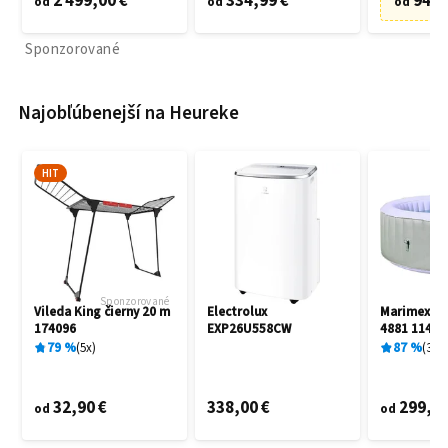
2 499,00 €
334,99 €
94,9
od
od
od
Sponzorované
Najobľúbenejší na Heureke
HIT
Sponzorované
Vileda King čierny 20 m
Electrolux
Marimex A
174096
EXP26U558CW
4881 11400
79
%
5
x
87
%
3
x
32,90 €
338,00 €
299,00
od
od