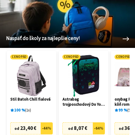
Naspäť do školy za najlepšie ceny!
CENOPÁD
CENOPÁD
CENOPÁD
Stil Batoh Chill fialová
Astrabag
oxybag Pr
trojposchodový Do Your
kôň romant
best
100
%
1
x
99
%
5
x
23,40 €
8,07 €
36,0
-
44
%
-
64
%
od
od
od