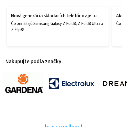
Nová generácia skladacích telefónov je tu
Ako v
Čo prinášajú Samsung Galaxy Z Fold8, Z Fold8 Ultra a
Čo zao
Z Flip8?
Nakupujte podľa značky