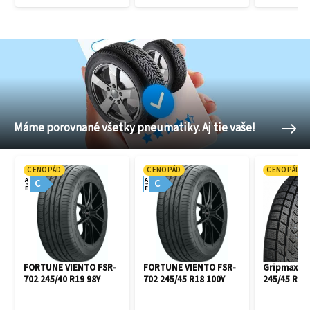
Máme porovnané všetky pneumatiky. Aj tie vaše!
CENOPÁD
CENOPÁD
CENOPÁD
A
A
C
C
E
E
FORTUNE VIENTO FSR-
FORTUNE VIENTO FSR-
Gripmax Pr
702 245/40 R19 98Y
702 245/45 R18 100Y
245/45 R18