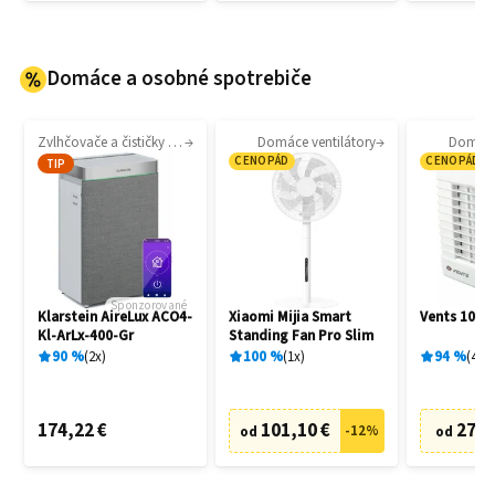
Domáce a osobné spotrebiče
Zvlhčovače a čističky vzduchu
Domáce ventilátory
Domáce 
CENOPÁD
CENOPÁD
TIP
Sponzorované
Klarstein AireLux ACO4-
Xiaomi Mijia Smart
Vents 100 
Kl-ArLx-400-Gr
Standing Fan Pro Slim
90
%
2
x
100
%
1
x
94
%
4
x
174,22 €
101,10 €
27,6
-
12
%
od
od