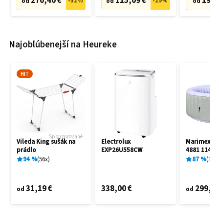
270,40 €
115,09 €
19,9
-
32
%
-
29
%
od
od
od
Najobľúbenejší na Heureke
HIT
Sponzorované
Vileda King sušák na
Electrolux
Marimex A
prádlo
EXP26U558CW
4881 11400
94
%
56
x
87
%
3
x
31,19 €
338,00 €
299,00
od
od