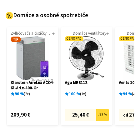
Domáce a osobné spotrebiče
Zvlhčovače a čističky vzduchu
Domáce ventilátory
Domáce 
CENOPÁD
CENOPÁD
TIP
Sponzorované
Klarstein AireLux ACO4-
Aga MR8112
Vents 100 
Kl-ArLx-400-Gr
90
%
2
x
100
%
1
x
94
%
4
x
209,90 €
25,40 €
27,6
-
13
%
od