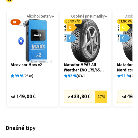
Alkohol testery
Osobné pneumatiky
Osobné
CENOPÁD
CENOPÁD
HIT
A
A
D
C
E
E
A
A
C
C
E
E
Sponzorované
Alcovisor Mars v2
Matador MP62 All
Matador M
Weather EVO 175/65
Nordicca 2
R14 82T
91H
99
%
264
x
92
%
63
x
92
%
241
149,00 €
33,80 €
46,7
-
17
%
od
od
od
Dnešné tipy