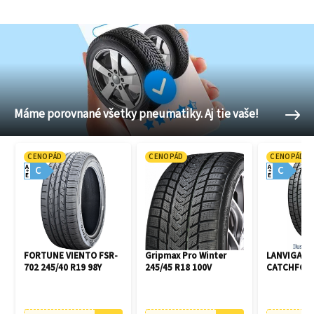
Máme porovnané všetky pneumatiky. Aj tie vaše!
CENOPÁD
CENOPÁD
CENOPÁD
A
A
C
C
E
E
FORTUNE VIENTO FSR-
Gripmax Pro Winter
LANVIGATO
702 245/40 R19 98Y
245/45 R18 100V
CATCHFORS 
R16 94V