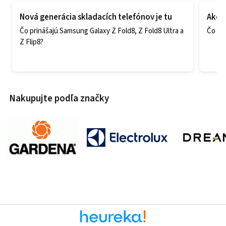
Nová generácia skladacích telefónov je tu
Ako v
Čo prinášajú Samsung Galaxy Z Fold8, Z Fold8 Ultra a
Čo zao
Z Flip8?
Nakupujte podľa značky