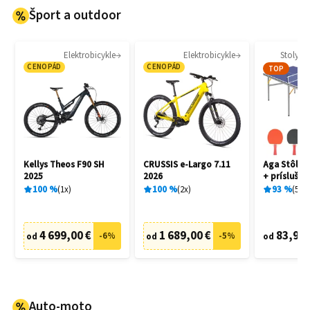
Šport a outdoor
Elektrobicykle
Elektrobicykle
Stoly na
CENOPÁD
CENOPÁD
TOP
Kellys Theos F90 SH
CRUSSIS e-Largo 7.11
Aga Stôl na
2025
2026
+ prísluše
100
%
1
x
100
%
2
x
93
%
5
x
4 699,00 €
1 689,00 €
83,90 
-
6
%
-
5
%
od
od
od
Auto-moto