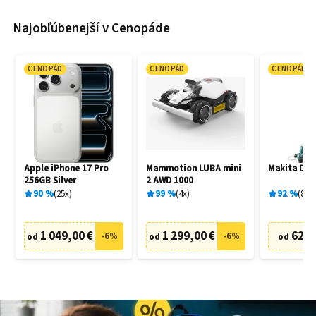
Najobľúbenejší v Cenopáde
CENOPÁD
CENOPÁD
CENOPÁD
Apple iPhone 17 Pro
Mammotion LUBA mini
Makita DU
256GB Silver
2 AWD 1000
90
%
25
x
99
%
4
x
92
%
83
x
1 049,00 €
1 299,00 €
62,7
-
6
%
-
6
%
od
od
od