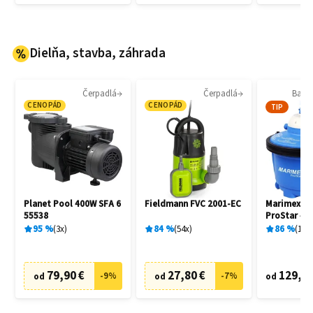
Dielňa, stavba, záhrada
Čerpadlá
Čerpadlá
Bazén
CENOPÁD
CENOPÁD
TIP
Planet Pool 400W SFA 6
Fieldmann FVC 2001-EC
Marimex 1
55538
ProStar 4 
filtrácia
95
%
3
x
84
%
54
x
86
%
136
79,90 €
27,80 €
129,20
-
9
%
-
7
%
od
od
od