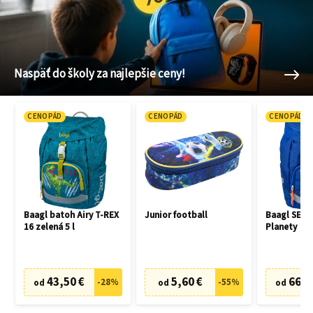
Naspäť do školy za najlepšie ceny!
CENOPÁD
CENOPÁD
CENOPÁD
Baagl batoh Airy T-REX
Junior football
Baagl SET 3
16 zelená 5 l
Planety
43,50 €
5,60 €
66,7
-
28
%
-
55
%
od
od
od