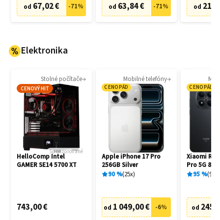
67,02 €
63,84 €
21,0
-
71
%
-
71
%
od
od
od
Elektronika
Stolné počítače
Mobilné telefóny
Mobi
CENOPÁD
CENOPÁD
CENOVÝ HIT
Sponzorované
HelloComp Intel
Apple iPhone 17 Pro
Xiaomi Red
GAMER SE14 5700 XT
256GB Silver
Pro 5G 8G
Black
90
%
25
x
95
%
94
x
743,00 €
1 049,00 €
245,
-
6
%
od
od