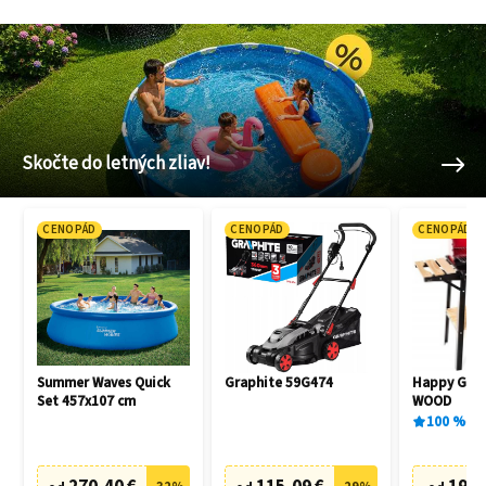
Skočte do letných zliav!
CENOPÁD
CENOPÁD
CENOPÁD
Summer Waves Quick
Graphite 59G474
Happy Gree
Set 457x107 cm
WOOD
100
%
1
x