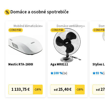
Domáce a osobné spotrebiče
Mobilné klimatizácie
Domáce ventilátory
Domáce 
CENOPÁD
CENOPÁD
CENOPÁD
Mestic RTA-2600I
Aga MR8112
Stylies Lac
100
%
1
x
93
%
2
x
1 133,75 €
25,40 €
27,0
-
14
%
-
16
%
od
od