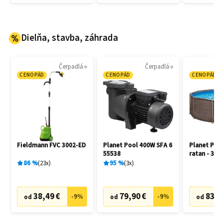
Dielňa, stavba, záhrada
Čerpadlá
Čerpadlá
CENOPÁD
CENOPÁD
CENOPÁD
Fieldmann FVC 3002-ED
Planet Pool 400W SFA 6
Planet Poo
55538
ratan - 305
86
%
23
x
95
%
3
x
38,49 €
79,90 €
83,6
-
9
%
-
9
%
od
od
od