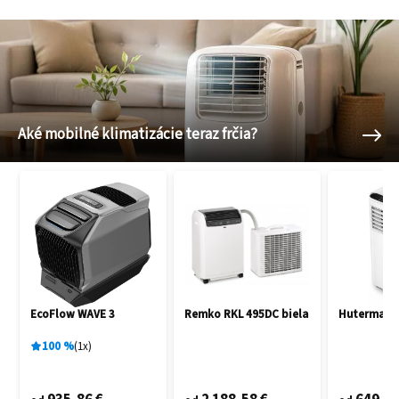
Aké mobilné klimatizácie teraz frčia?
EcoFlow WAVE 3
Remko RKL 495DC biela
Hutermann
100
%
1
x