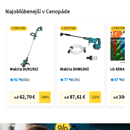
Najobľúbenejší v Cenopáde
CENOPÁD
CENOPÁD
CENOPÁD
A
F
G
Makita DUR193Z
Makita DHW180Z
LG 65NANO
92
%
83
x
77
%
19
x
87
%
5
x
62,70 €
87,61 €
304,
-
16
%
-
12
%
od
od
od