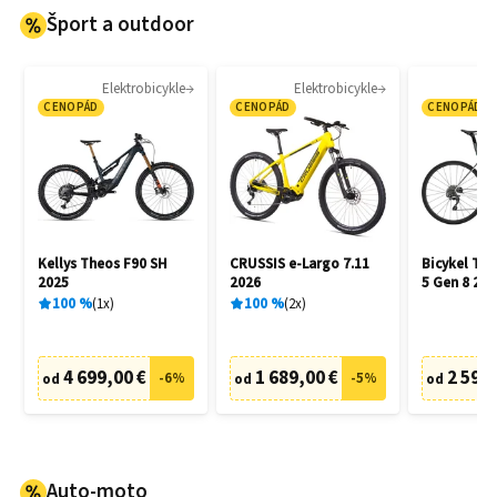
Šport a outdoor
Elektrobicykle
Elektrobicykle
CENOPÁD
CENOPÁD
CENOPÁD
Kellys Theos F90 SH
CRUSSIS e-Largo 7.11
Bicykel Tr
2025
2026
5 Gen 8 202
100
%
1
x
100
%
2
x
4 699,00 €
1 689,00 €
2 599,
-
6
%
-
5
%
od
od
od
Auto-moto