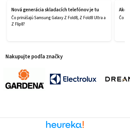
Nová generácia skladacích telefónov je tu
Ako v
Čo prinášajú Samsung Galaxy Z Fold8, Z Fold8 Ultra a
Čo zao
Z Flip8?
Nakupujte podľa značky