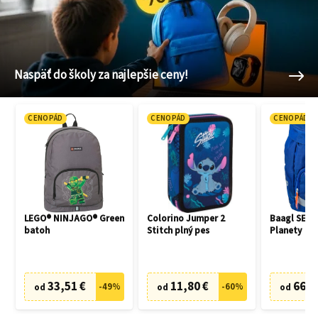
Naspäť do školy za najlepšie ceny!
CENOPÁD
CENOPÁD
CENOPÁD
LEGO® NINJAGO® Green
Colorino Jumper 2
Baagl SET 3
batoh
Stitch plný pes
Planety
33,51 €
11,80 €
66,7
-
49
%
-
60
%
od
od
od