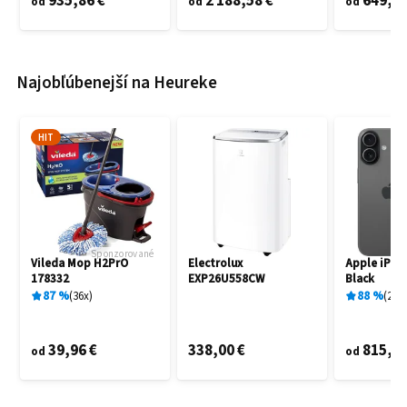
935,86 €
2 188,58 €
649,60
od
od
od
Najobľúbenejší na Heureke
HIT
Sponzorované
Vileda Mop H2PrO
Electrolux
Apple iPho
178332
EXP26U558CW
Black
87
%
36
x
88
%
27
x
39,96 €
338,00 €
815,00
od
od