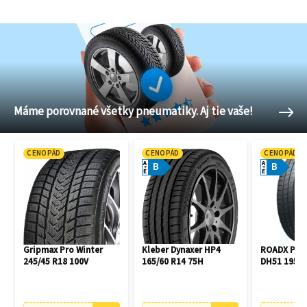
Máme porovnané všetky pneumatiky. Aj tie vaše!
CENOPÁD
CENOPÁD
CENOPÁD
A
A
B
B
E
E
Gripmax Pro Winter
Kleber Dynaxer HP4
ROADX PE
245/45 R18 100V
165/60 R14 75H
DH51 195/4