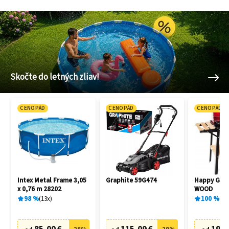
Skočte do letných zliav!
CENOPÁD
CENOPÁD
CENOPÁD
Intex Metal Frame 3,05
Graphite 59G474
Happy Gree
x 0,76 m 28202
WOOD
98
%
13
x
100
%
1
x