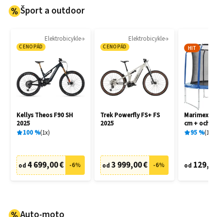
Šport a outdoor
Elektrobicykle
Elektrobicykle
CENOPÁD
CENOPÁD
HIT
Kellys Theos F90 SH
Trek Powerfly FS+ FS
Marimex St
2025
2025
cm + ochran
schodíky
100
%
1
x
95
%
192
4 699,00 €
3 999,00 €
129,90
-
6
%
-
6
%
od
od
od
Auto-moto