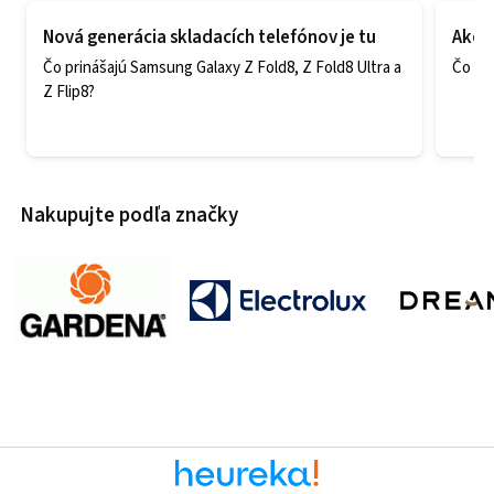
Nová generácia skladacích telefónov je tu
Ako v
Čo prinášajú Samsung Galaxy Z Fold8, Z Fold8 Ultra a
Čo zao
Z Flip8?
Nakupujte podľa značky