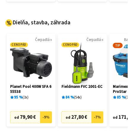
Dielňa, stavba, záhrada
Čerpadlá
Čerpadlá
Bazén
CENOPÁD
CENOPÁD
TIP
Planet Pool 400W SFA 6
Fieldmann FVC 2001-EC
Marimex 1
55538
ProStar 6 
filtrácia
95
%
3
x
84
%
54
x
85
%
30
x
79,90 €
27,80 €
171,86
-
9
%
-
7
%
od
od
od