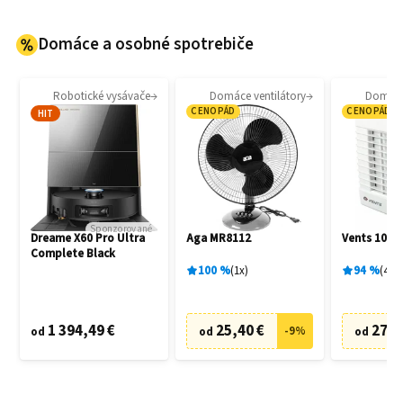
Domáce a osobné spotrebiče
Robotické vysávače
Domáce ventilátory
Domáce 
CENOPÁD
CENOPÁD
HIT
Sponzorované
Dreame X60 Pro Ultra
Aga MR8112
Vents 100 
Complete Black
100
%
1
x
94
%
4
x
1 394,49 €
25,40 €
27,6
-
9
%
od
od
od