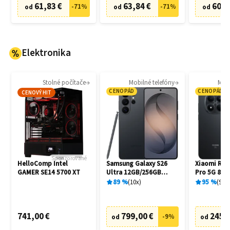
61,83 €
63,84 €
60,8
-
71
%
-
71
%
od
od
od
Elektronika
Stolné počítače
Mobilné telefóny
Mobi
CENOPÁD
CENOPÁD
CENOVÝ HIT
Sponzorované
HelloComp Intel
Samsung Galaxy S26
Xiaomi Red
GAMER SE14 5700 XT
Ultra 12GB/256GB
Pro 5G 8G
S948B Black
Black
89
%
10
x
95
%
94
x
741,00 €
799,00 €
245,
-
9
%
od
od