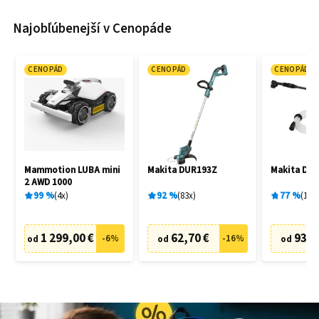
Najobľúbenejší v Cenopáde
CENOPÁD
CENOPÁD
CENOPÁD
Mammotion LUBA mini
Makita DUR193Z
Makita DH
2 AWD 1000
99
%
4
x
92
%
83
x
77
%
19
x
1 299,00 €
62,70 €
93,9
-
6
%
-
16
%
od
od
od