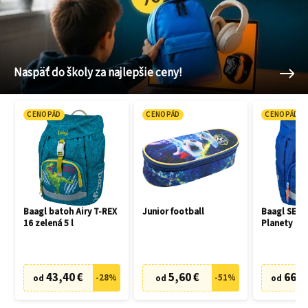
Naspäť do školy za najlepšie ceny!
CENOPÁD
CENOPÁD
CENOPÁD
Baagl batoh Airy T-REX
Junior football
Baagl SET 3
16 zelená 5 l
Planety
43,40 €
5,60 €
66,7
-
28
%
-
51
%
od
od
od