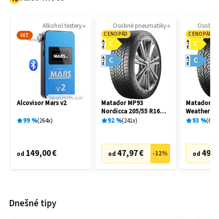
Alkohol testery
Osobné pneumatiky
Osobné
CENOPÁD
CENOPÁD
HIT
A
A
C
C
E
E
A
A
C
C
E
E
Sponzorované
Alcovisor Mars v2
Matador MP93
Matador MP
Nordicca 205/55 R16
Weather EV
91H
R16 91H
99
%
264
x
92
%
241
x
93
%
69
x
149,00 €
47,97 €
49,9
-
12
%
od
od
od
Dnešné tipy