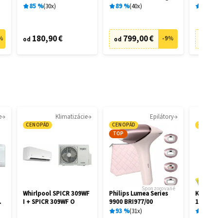
filtrácia
28462
28458
85
%
30
x
89
%
40
x
89
%
180,90 €
799,00 €
73
%
-
9
%
od
od
od
e
Klimatizácie
Epilátory
CENOPÁD
CENOPÁD
CENOP
TOP
Sponzorované
Whirlpool SPICR 309WF
Philips Lumea Series
Kärcher
I + SPICR 309WF O
9900 BRI977/00
1.081-4
93
%
31
x
87
%