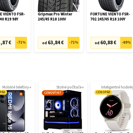
 VIENTO FSR-
Gripmax Pro Winter
FORTUNE VIENTO FSR-
40 R19 98Y
245/45 R18 100V
702 245/45 R18 100Y
,87 €
63,84 €
60,88 €
-
71
%
-
71
%
-
69
%
od
od
Mobilné telefóny
Stolné počítače
Inteligentné hodink
PÁD
CENOPÁD
CENOVÝ HIT
Sponzorované