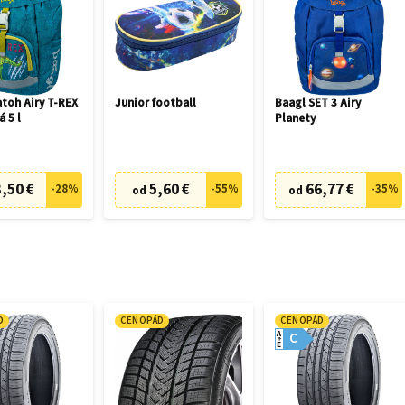
toh Airy T-REX
Junior football
Baagl SET 3 Airy
á 5 l
Planety
,50 €
5,60 €
66,77 €
-
28
%
-
55
%
-
35
%
od
od
D
CENOPÁD
CENOPÁD
A
C
E