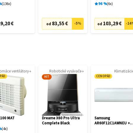
cia
%
136
x
96
%
6
x
9,20 €
83,55 €
103,29 €
-
5
%
-
14
od
od
omáce ventilátory
Robotické vysávače
Klimatizáci
PÁD
CENOPÁD
HIT
Sponzorované
 100 MAT
Dreame X60 Pro Ultra
Samsung
Complete Black
AR60F12C1AWNEU +
AR60F12C1AWXE
%
4
x