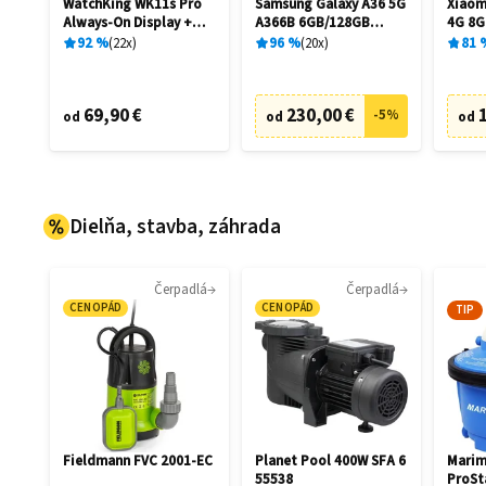
WatchKing WK11s Pro
Samsung Galaxy A36 5G
Xiaom
Always-On Display +
A366B 6GB/128GB
4G 8G
Extra remienok
Awesome Black
92
%
22
x
96
%
20
x
81
69,90 €
230,00 €
-
5
%
od
od
od
Dielňa, stavba, záhrada
Čerpadlá
Čerpadlá
CENOPÁD
CENOPÁD
TIP
Fieldmann FVC 2001-EC
Planet Pool 400W SFA 6
Marim
55538
ProSt