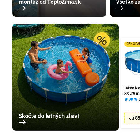
montáž od TeploZima.sk
Všetko za
CENOPÁ
Intex Me
x 0,76 m
98
%
Skočte do letných zliav!
85
od