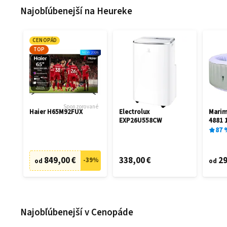
Najobľúbenejší na Heureke
CENOPÁD
TOP
Sponzorované
Haier H65M92FUX
Electrolux
Mari
EXP26U558CW
4881 
87
849,00 €
338,00 €
29
-
39
%
od
od
Najobľúbenejší v Cenopáde