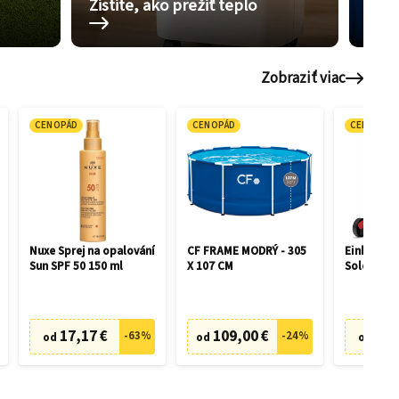
Zistite, ako prežiť teplo
Pom
Zobraziť viac
CENOPÁD
CENOPÁD
CENOPÁD
Nuxe Sprej na opalování
CF FRAME MODRÝ - 305
Einhell GE
Sun SPF 50 150 ml
X 107 CM
Solo 3413
17,17 €
109,00 €
75,
-
63
%
-
24
%
od
od
od