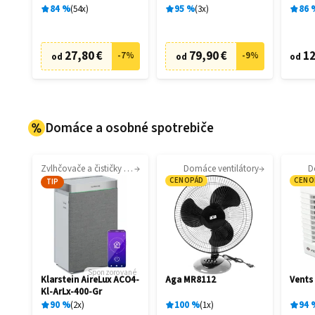
filtrá
84
%
54
x
95
%
3
x
86
27,80 €
79,90 €
12
-
7
%
-
9
%
od
od
od
Domáce a osobné spotrebiče
Zvlhčovače a čističky vzduchu
Domáce ventilátory
D
CENOPÁD
CENO
TIP
Sponzorované
Klarstein AireLux ACO4-
Aga MR8112
Vents
Kl-ArLx-400-Gr
90
%
2
x
100
%
1
x
94