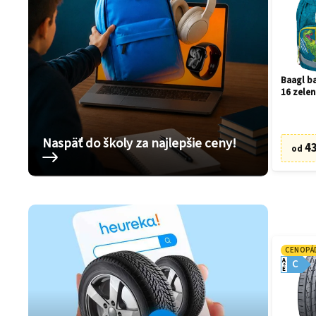
Baagl ba
16 zelen
Naspäť do školy za najlepšie ceny!
43
od
CENOPÁ
A
C
E