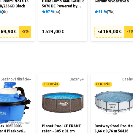
i Redmi Note 15
HelloComp AMD GAMER
Garmin Vívoactive 5
B/256GB Black
5070 BE Powered by
ASUS
%
6
x
97
%
4
x
91
%
78
x
169,90 €
1 524,00 €
169,00 €
-
5
%
-
7
od
Bazénové filtrácie
Bazény
Bazén
CENOPÁD
CENOPÁD
Sponzorované
ex 10600003
Planet Pool CF FRAME
Bestway Steel Pro Ma
ar 4 Piesková
ratan - 305 x 91 cm
3,66 x 0,76 m 56416