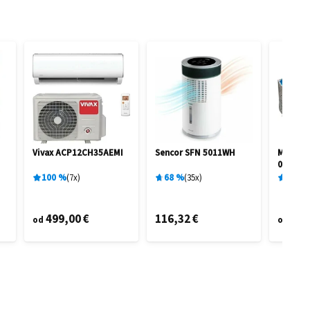
Vivax ACP12CH35AEMI
Sencor SFN 5011WH
Marimex
0,91 M 
100
%
7
x
68
%
35
x
96
%
499,00 €
116,32 €
95,
od
od