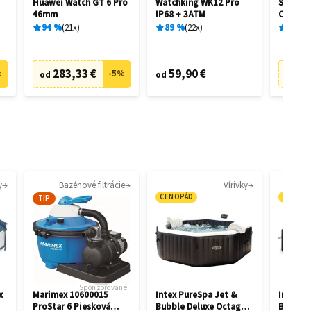
Huawei Watch GT 6 Pro
Watchking WK12 Pro
Sony Tr
46mm
IP68 + 3ATM
C510 či
WFC510
94
%
21
x
89
%
22
x
75
%
283,33 €
59,90 €
3
%
-
5
%
od
od
od
y
Bazénové filtrácie
Vírivky
CENOPÁD
CENOP
TIP
Sponzorované
x
Marimex 10600015
Intex PureSpa Jet &
Intex P
ProStar 6 Piesková
Bubble Deluxe Octagon
Bubble 