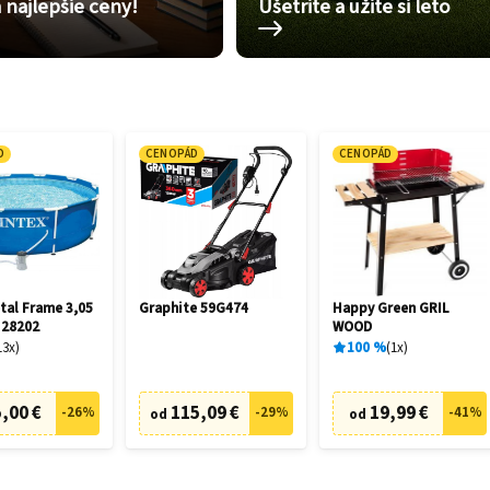
 najlepšie ceny!
Ušetrite a užite si leto
D
CENOPÁD
CENOPÁD
tal Frame 3,05
Graphite 59G474
Happy Green GRIL
 28202
WOOD
13
x
100
%
1
x
,00 €
115,09 €
19,99 €
-
26
%
-
29
%
-
41
%
od
od