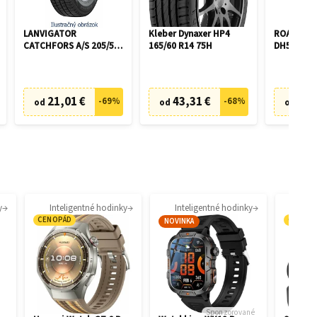
LANVIGATOR
Kleber Dynaxer HP4
ROADX P
CATCHFORS A/S 205/55
165/60 R14 75H
DH51 195/
R16 94V
21,01 €
43,31 €
46,
-
69
%
-
68
%
od
od
od
y
Inteligentné hodinky
Inteligentné hodinky
CENOPÁD
CENOP
NOVINKA
Sponzorované