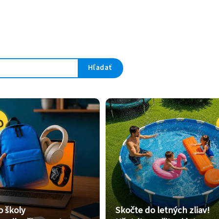
Hľadať
o školy
Skočte do letných zliav!