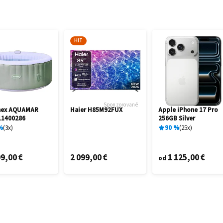
HIT
Sponzorované
mex AQUAMAR
Haier H85M92FUX
Apple iPhone 17 Pro
11400286
256GB Silver
%
3
x
90
%
25
x
9,00 €
2 099,00 €
1 125,00 €
od