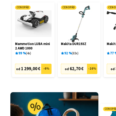
CENOPÁD
CENOPÁD
CENO
Mammotion LUBA mini
Makita DUR193Z
Maki
2 AWD 1000
99
%
4
x
92
%
83
x
77
1 299,00 €
62,70 €
-
6
%
-
16
%
od
od
od
CENOPÁ