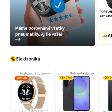
FORTUNE
702 245/
Máme porovnané všetky
pneumatiky. Aj tie vaše!
61
od
Elektronika
Inteligentné hodinky
Mobilné telefóny
CENOPÁD
CENO
NOVINKA
Sponzorované