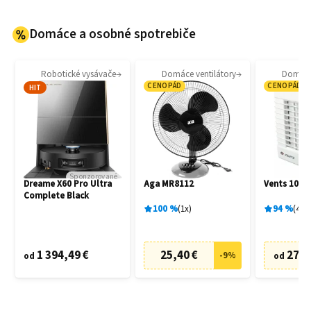
Domáce a osobné spotrebiče
Robotické vysávače
Domáce ventilátory
Domáce 
CENOPÁD
CENOPÁD
HIT
Sponzorované
Dreame X60 Pro Ultra
Aga MR8112
Vents 100 
Complete Black
100
%
1
x
94
%
4
x
1 394,49 €
25,40 €
27,6
-
9
%
od
od