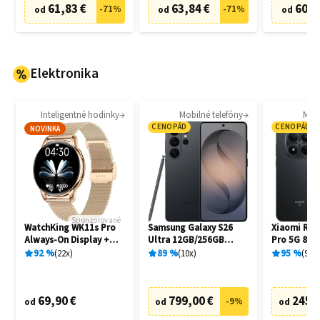
61,83 €
63,84 €
60,8
-
71
%
-
71
%
od
od
od
Elektronika
Inteligentné hodinky
Mobilné telefóny
Mobi
CENOPÁD
CENOPÁD
NOVINKA
Sponzorované
WatchKing WK11s Pro
Samsung Galaxy S26
Xiaomi Red
Always-On Display +
Ultra 12GB/256GB
Pro 5G 8G
Extra remienok
S948B Black
Black
92
%
22
x
89
%
10
x
95
%
94
x
69,90 €
799,00 €
245,
-
9
%
od
od
od