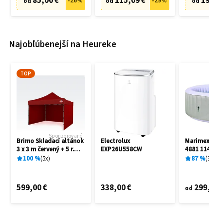
85,00 €
115,09 €
19,9
-
26
%
-
29
%
od
od
od
Najobľúbenejší na Heureke
TOP
Sponzorované
Brimo Skladací altánok
Electrolux
Marimex A
3 x 3 m červený + 5 r.
EXP26U558CW
4881 11400
záruka
100
%
5
x
87
%
3
x
599,00 €
338,00 €
299,00
od