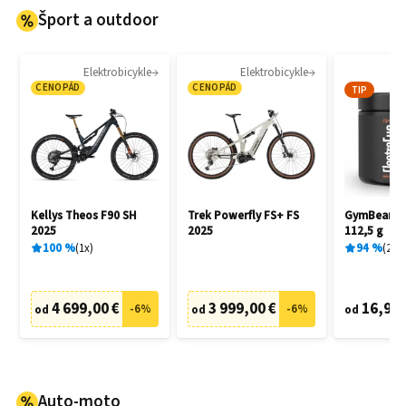
Šport a outdoor
Elektrobicykle
Elektrobicykle
Ion
CENOPÁD
CENOPÁD
TIP
Kellys Theos F90 SH
Trek Powerfly FS+ FS
GymBeam E
2025
2025
112,5 g
100
%
1
x
94
%
2
x
4 699,00 €
3 999,00 €
16,90 
-
6
%
-
6
%
od
od
od
Auto-moto