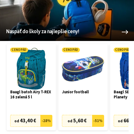
Naspäť do školy za najlepšie ceny!
CENOPÁD
CENOPÁD
CENOPÁD
Baagl batoh Airy T-REX
Junior football
Baagl SET 3
16 zelená 5 l
Planety
43,40 €
5,60 €
66,7
-
28
%
-
51
%
od
od
od