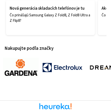
Nová generácia skladacích telefónov je tu
Ako v
Čo prinášajú Samsung Galaxy Z Fold8, Z Fold8 Ultra a
Čo zao
Z Flip8?
Nakupujte podľa značky