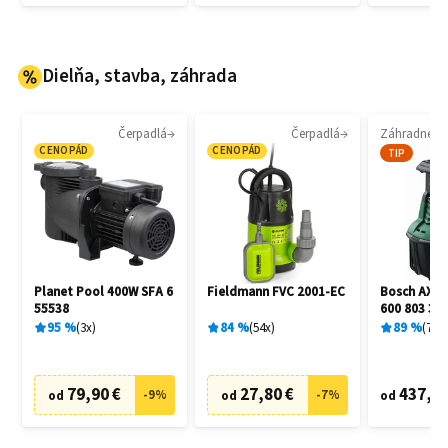
Dielňa, stavba, záhrada
Čerpadlá
Čerpadlá
CENOPÁD
CENOPÁD
TIP
Planet Pool 400W SFA 6
Fieldmann FVC 2001-EC
Bosch AXT 
55538
600 803 30
95
%
3
x
84
%
54
x
89
%
7
x
79,90 €
27,80 €
437,90
-
9
%
-
7
%
od
od
od