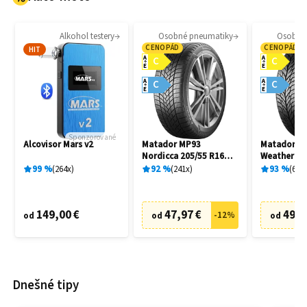
Alkohol testery
Osobné pneumatiky
Osobné
CENOPÁD
CENOPÁD
HIT
A
A
C
C
E
E
A
A
C
C
E
E
Sponzorované
Alcovisor Mars v2
Matador MP93
Matador MP
Nordicca 205/55 R16
Weather EV
91H
R16 91H
99
%
264
x
92
%
241
x
93
%
69
x
149,00 €
47,97 €
49,9
-
12
%
od
od
od
Dnešné tipy