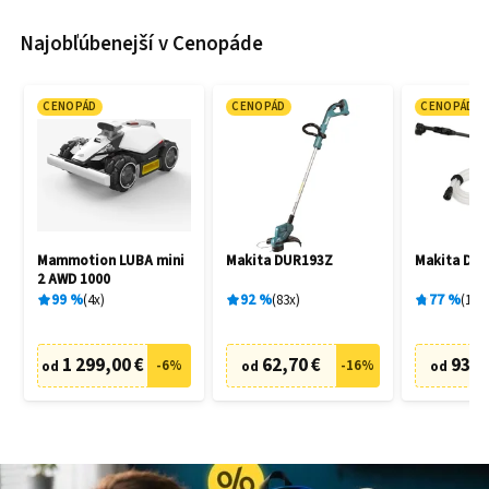
Najobľúbenejší v Cenopáde
CENOPÁD
CENOPÁD
CENOPÁD
Mammotion LUBA mini
Makita DUR193Z
Makita DH
2 AWD 1000
99
%
4
x
92
%
83
x
77
%
19
x
1 299,00 €
62,70 €
93,9
-
6
%
-
16
%
od
od
od