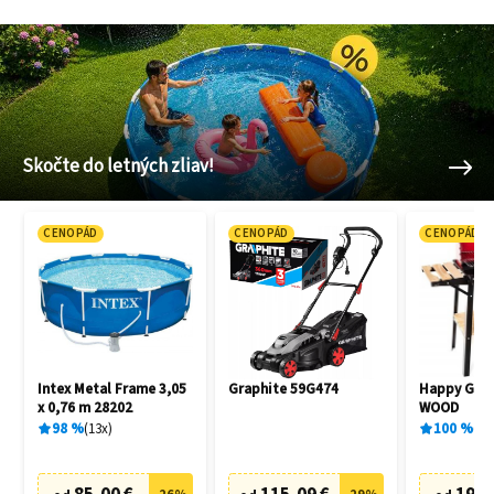
Skočte do letných zliav!
CENOPÁD
CENOPÁD
CENOPÁD
Intex Metal Frame 3,05
Graphite 59G474
Happy Gree
x 0,76 m 28202
WOOD
98
%
13
x
100
%
1
x