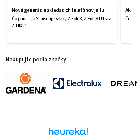
Nová generácia skladacích telefónov je tu
Ako v
Čo prinášajú Samsung Galaxy Z Fold8, Z Fold8 Ultra a
Čo zao
Z Flip8?
Nakupujte podľa značky