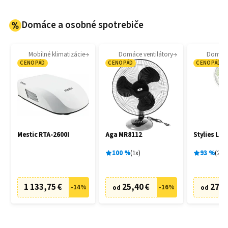
Domáce a osobné spotrebiče
Mobilné klimatizácie
Domáce ventilátory
Domáce 
CENOPÁD
CENOPÁD
CENOPÁD
Mestic RTA-2600I
Aga MR8112
Stylies Lac
100
%
1
x
93
%
2
x
1 133,75 €
25,40 €
27,0
-
14
%
-
16
%
od
od