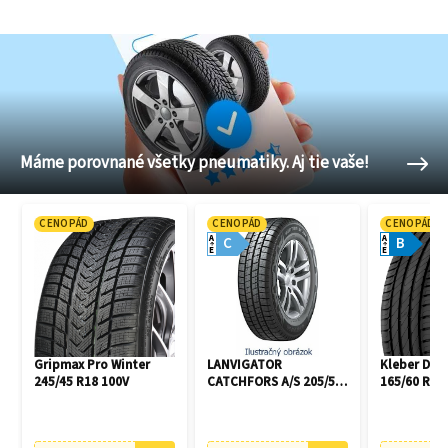
Máme porovnané všetky pneumatiky. Aj tie vaše!
CENOPÁD
CENOPÁD
CENOPÁD
A
A
C
B
E
E
Gripmax Pro Winter
LANVIGATOR
Kleber Dyn
245/45 R18 100V
CATCHFORS A/S 205/55
165/60 R14
R16 94V