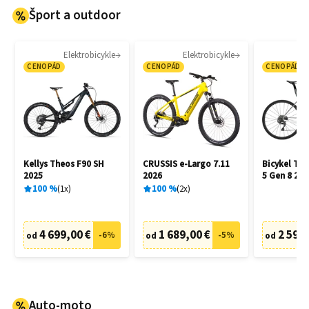
Šport a outdoor
Elektrobicykle
Elektrobicykle
CENOPÁD
CENOPÁD
CENOPÁD
Kellys Theos F90 SH
CRUSSIS e-Largo 7.11
Bicykel Tr
2025
2026
5 Gen 8 202
100
%
1
x
100
%
2
x
4 699,00 €
1 689,00 €
2 599,
-
6
%
-
5
%
od
od
od
Auto-moto