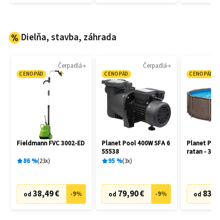
Dielňa, stavba, záhrada
Čerpadlá
Čerpadlá
CENOPÁD
CENOPÁD
CENOPÁD
Fieldmann FVC 3002-ED
Planet Pool 400W SFA 6
Planet Poo
55538
ratan - 305
86
%
23
x
95
%
3
x
38,49 €
79,90 €
83,6
-
9
%
-
9
%
od
od
od