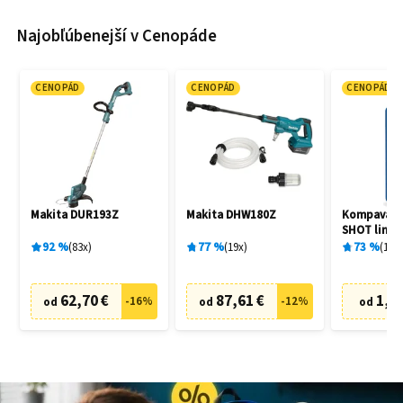
Najobľúbenejší v Cenopáde
CENOPÁD
CENOPÁD
CENOPÁD
Makita DUR193Z
Makita DHW180Z
Kompava M
SHOT limet
92
%
83
x
77
%
19
x
73
%
1
x
62,70 €
87,61 €
1,69
-
16
%
-
12
%
od
od
od