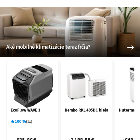
Aké mobilné klimatizácie teraz frčia?
EcoFlow WAVE 3
Remko RKL 495DC biela
Hutermann
100
%
1
x