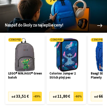
Naspäť do školy za najlepšie ceny!
CENOPÁD
CENOPÁD
CENOPÁD
LEGO® NINJAGO® Green
Colorino Jumper 2
Baagl SET 3
batoh
Stitch plný pes
Planety
33,51 €
11,80 €
66,7
-
49
%
-
60
%
od
od
od