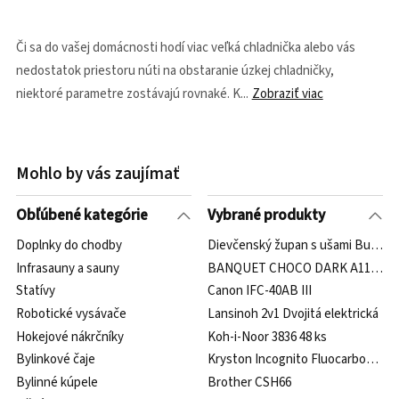
Či sa do vašej domácnosti hodí viac veľká chladnička alebo vás
nedostatok priestoru núti na obstaranie úzkej chladničky,
niektoré parametre zostávajú rovnaké. K
Zobraziť viac
Mohlo by vás zaujímať
Obľúbené kategórie
Vybrané produkty
Doplnky do chodby
Dievčenský župan s ušami Bunny 
Infrasauny a sauny
BANQUET CHOCO DARK A11612
Statívy
Canon IFC-40AB III
Robotické vysávače
Lansinoh 2v1 Dvojitá elektrická
Hokejové nákrčníky
Koh-i-Noor 3836 48 ks
Bylinkové čaje
Kryston Incognito Fluocarbon 50m
Bylinné kúpele
Brother CSH66