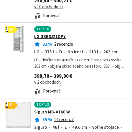
236,40 – 300,21 €
prehľadný spotrebič. S celkovým...
v 10 obchodoch
Porovnať
TOP
18
A
D
G
LG GBBSJ21DPY
92
%
2 recenzie
LG
375 l
D
No frost
113 l
203 cm
chladnička s mrazničkou • beznámrazová • výška:
203 cm • objem chladiaceho priestoru: 263 l • objem
mraziaceho priestoru: 113 l • energetická trieda
398,70 – 399,00 €
2021: D • systém oddelenej...
v 2 obchodoch
Porovnať
TOP
19
A
E
G
Siguro MB-A160 W
85
%
14 recenzií
Siguro
46 l
E
49.6 cm
voľne stojace