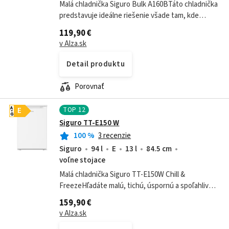
Malá chladnička Siguro Bulk A160BTáto chladnička
predstavuje ideálne riešenie všade tam, kde
potrebujete spoľahlivé chladenie na minimálnom
119,90 €
priestore. Vďaka kompaktným rozmerom...
v Alza.sk
Detail produktu
Porovnať
TOP
12
A
E
G
Siguro TT-E150 W
100
%
3 recenzie
Siguro
94 l
E
13 l
84.5 cm
voľne stojace
Malá chladnička Siguro TT-E150W Chill &
FreezeHľadáte malú, tichú, úspornú a spoľahlivú
chladničku s malou mrazničkou? Siguro TT-E150W
159,90 €
Chill & Freeze v bielom vyhotovení tieto...
v Alza.sk