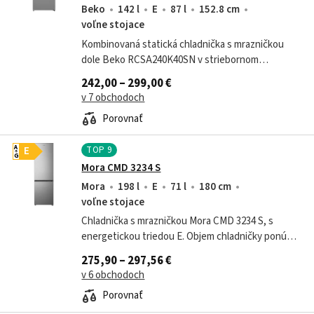
Beko
142 l
E
87 l
152.8 cm
voľne stojace
Kombinovaná statická chladnička s mrazničkou
dole Beko RCSA240K40SN v striebornom
prevedení disponuje kapacitou 142 litrov v
242,00 – 299,00 €
chladiacej časti a 87 litrov v mraziacej časti. Je...
v 7 obchodoch
Porovnať
TOP
9
A
E
G
Mora CMD 3234 S
Mora
198 l
E
71 l
180 cm
voľne stojace
Chladnička s mrazničkou Mora CMD 3234 S, s
energetickou triedou E. Objem chladničky ponúka
198 l a objem mrazničky je 71 l. Ročná spotreba
275,90 – 297,56 €
energie je 210 kWh pri maximálnej...
v 6 obchodoch
Porovnať