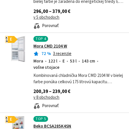
bielej farbe je zaradená do energetickej triedy E.
Celkový objem je 304 litrov: chladiaca časť má 207
296,00 – 379,00 €
litrov a mraziaca časť, ktorá...
v 5 obchodoch
Porovnať
TOP
4
A
E
G
Mora CMD 2104 W
72
%
3 recenzie
Mora
122 l
E
53 l
143 cm
voľne stojace
Kombinovaná chladnička Mora CMD 2104 W v bielej
farbe ponúka celkovú 175 litrovú kapacitu.
Chladiaca časť disponuje 122 l objemom a
200,39 – 239,00 €
mraznička 53 l objemom. Vybavená je...
v 8 obchodoch
Porovnať
TOP
5
A
E
G
Beko BCSA285K4SN