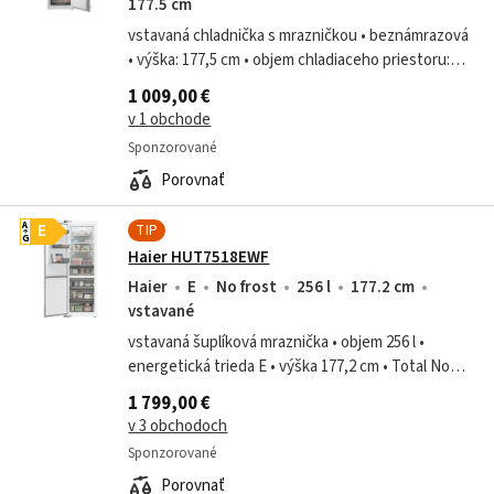
177.5 cm
vstavaná chladnička s mrazničkou • beznámrazová
• výška: 177,5 cm • objem chladiaceho priestoru:
194 l • objem mraziaceho priestoru: 76 l •
1 009,00 €
energetická trieda C • technológia...
v 1 obchode
Sponzorované
Porovnať
TIP
A
E
G
Haier HUT7518EWF
Haier
E
No frost
256 l
177.2 cm
vstavané
vstavaná šuplíková mraznička • objem 256 l •
energetická trieda E • výška 177,2 cm • Total No
Frost – beznámrazová technológia • Dual Cooling –
1 799,00 €
dva výparníky • aplikácia hOn •...
v 3 obchodoch
Sponzorované
Porovnať