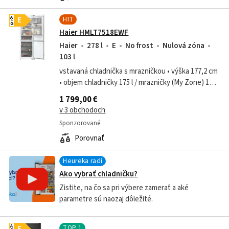
HIT
A
E
G
Haier HMLT7518EWF
Haier
278 l
E
No frost
Nulová zóna
103 l
vstavaná chladnička s mrazničkou • výška 177,2 cm
• objem chladničky 175 l / mrazničky (My Zone) 103 l
• energetická trieda E • 20 rokov záruka na
1 799,00 €
kompresor • Total No Frost –...
v 3 obchodoch
Sponzorované
Porovnať
Heureka radí
Ako vybrať chladničku?
Zistite, na čo sa pri výbere zamerať a aké
parametre sú naozaj dôležité.
TOP
1
A
E