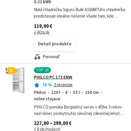
0.22 kWh
Malá chladnička Siguro Bulk A160WTáto chladnička
predstavuje ideálne riešenie všade tam, kde
potrebujete spoľahlivé chladenie na minimálnom
119,90 €
priestore. Vďaka kompaktným rozmerom...
v Alza.sk
Detail produktu
Porovnať
TOP
20
A
E
G
PHILCO PC 173 ENW
78
%
2 recenzie
Philco
120 l
E
53 l
150 cm
voľne stojace
PHILCO ponúka Bezplatný servis v dĺžke 3 rokov
nad rámec poskytnutej záručnej zákonnej lehoty
za akosť, pretože dlhodobo dbáme na kvalitu
227,00 – 299,00 €
všetkých produktov v našom...
v 8 obchodoch