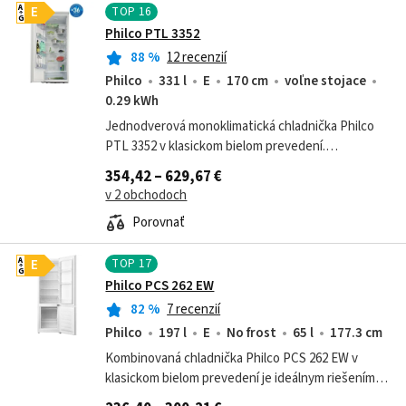
TOP
16
A
E
G
Philco PTL 3352
88
%
12 recenzií
Philco
331 l
E
170 cm
voľne stojace
0.29 kWh
Jednodverová monoklimatická chladnička Philco
PTL 3352 v klasickom bielom prevedení.
Chladničku si iste obľúbite, najmä pre jej veľký
354,42 – 629,67 €
objem 335 l a veľkú variabilitu...
v 2 obchodoch
Porovnať
TOP
17
A
E
G
Philco PCS 262 EW
82
%
7 recenzií
Philco
197 l
E
No frost
65 l
177.3 cm
Kombinovaná chladnička Philco PCS 262 EW v
klasickom bielom prevedení je ideálnym riešením
pre bežné domácnosti, ktoré hľadajú spoľahlivý a