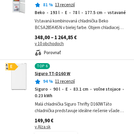
81
%
13 recenzií
Beko
193 l
E
78 l
177.5 cm
vstavané
Vstavaná kombinovaná chladnička Beko
BCSA285K4SN v bielej farbe. Objem chladiacej
časti je 193 l a jej vnútorná výbava pozostáva z
348,00 – 1 264,85 €
LED osvetlenia, sklenených políc, priehľadných...
v 10 obchodoch
Porovnať
TOP
6
A
E
G
Siguro TT-D160 W
94
%
11 recenzií
Siguro
90 l
E
83.1 cm
voľne stojace
0.23 kWh
Malá chladnička Siguro Thrifty D160WTáto
chladnička predstavuje ideálne riešenie všade
tam, kde potrebujete spoľahlivé chladenie na
149,90 €
minimálnom priestore. Vďaka kompaktným...
v Alza.sk