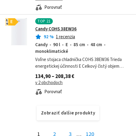
Porovnať
TOP
21
A
E
G
Candy COHS 38EW36
92
%
1 recenzia
Candy
90 l
E
85 cm
48 cm
monoklimatické
Voľne stojaca chladnička COHS 38EW36 Trieda
energetickej účinnosti E Celkový čistý objem
chladničky 90 l Spotreba energie za deň 0,232
134,90 – 208,38 €
kWh/24 hod Ročná spotreba energie 85...
v 2 obchodoch
Porovnať
Zobraziť ďalšie produkty
1
2
3
…
120