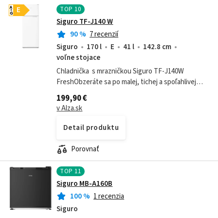
TOP
10
A
E
G
Siguro TF-J140 W
90
%
7 recenzií
Siguro
170 l
E
41 l
142.8 cm
voľne stojace
Chladnička s mrazničkou Siguro TF-J140W
FreshObzeráte sa po malej, tichej a spoľahlivej
chladničke s mrazničkou? V tom prípade by ste
199,90 €
určite mali do svojho výberu zaradiť...
v Alza.sk
Detail produktu
Porovnať
TOP
11
Siguro MB-A160B
100
%
1 recenzia
Siguro