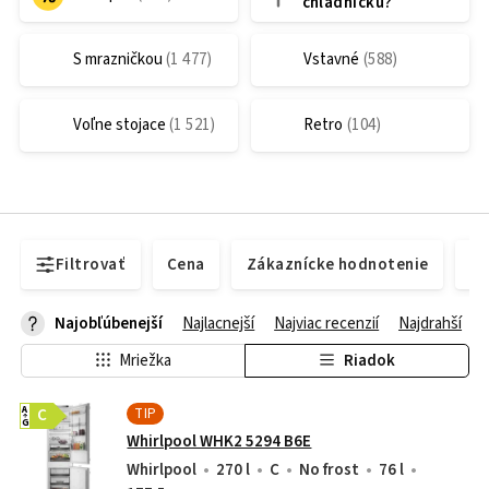
chladničku?
S mrazničkou
Vstavné
Voľne stojace
Retro
Filtrovať
Cena
Zákaznícke hodnotenie
Do
Najobľúbenejší
Najlacnejší
Najviac recenzií
Najdrahší
Mriežka
Riadok
TIP
A
C
G
Whirlpool WHK2 5294 B6E
Whirlpool
270 l
C
No frost
76 l