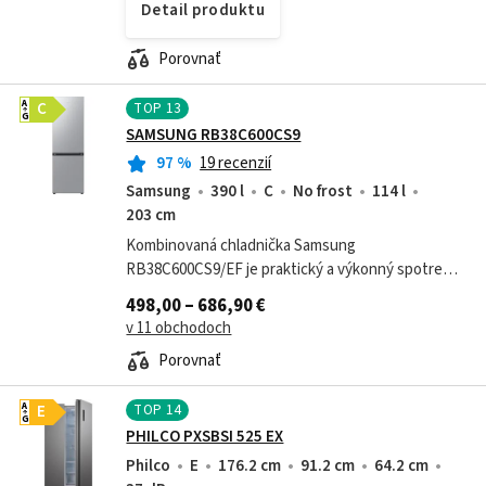
Detail produktu
Porovnať
TOP
13
A
C
G
SAMSUNG RB38C600CS9
97
%
19 recenzií
Samsung
390 l
C
No frost
114 l
203 cm
Kombinovaná chladnička Samsung
RB38C600CS9/EF je praktický a výkonný spotrebič
pre modernú domácnosť, ktorý ponúka veľký
498,00 – 686,90 €
vnútorný priestor, intuitívne ovládanie a
v 11 obchodoch
inteligentné...
Porovnať
TOP
14
A
E
G
PHILCO PXSBSI 525 EX
Philco
E
176.2 cm
91.2 cm
64.2 cm