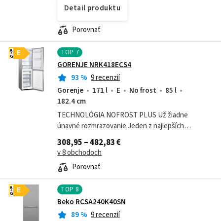
Detail produktu
Porovnať
TOP
7
A
E
G
GORENJE NRK418ECS4
93
%
9 recenzií
Gorenje
171 l
E
No frost
85 l
182.4 cm
TECHNOLÓGIA NOFROST PLUS Už žiadne
únavné rozmrazovanie Jeden z najlepších
chladiacich systémov na trhu, inštalovaný v
308,95 – 482,83 €
mraziacom priestore, zabraňuje hromadeniu ľadu
v 8 obchodoch
a...
Porovnať
TOP
8
A
E
G
Beko RCSA240K40SN
89
%
9 recenzií