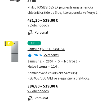
37 dB
Philco PXSBSI 525 EX je priestranná americká
chladnička Side by Side, ktorá ponúka veľkorysý
úložný priestor, moderné technológie a spoľahlivý
431,20 – 539,00 €
výkon pre náročné domácnosti....
v 2 obchodoch
Porovnať
TOP
15
A
D
G
Samsung RB34C675DSA
96
%
25 recenzií
Samsung
230 l
D
No frost
Nulová zóna
114 l
Kombinovaná chladnička Samsung
RB34C675DSA/EF je elegantný a praktický
spotrebič pre modernú domácnosť, ktorý spája
384,80 – 539,00 €
veľký úložný priestor s inteligentnými funkciami....
v 7 obchodoch
Porovnať