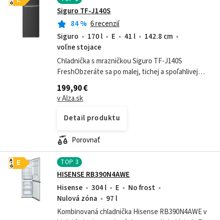
G
Siguro TF-J140S
84
%
6 recenzií
Siguro
170 l
E
41 l
142.8 cm
voľne stojace
Chladnička s mrazničkou Siguro TF-J140S
FreshObzeráte sa po malej, tichej a spoľahlivej
chladničke s mrazničkou? V tom prípade by ste
199,90 €
určite mali do svojho výberu zaradiť...
v Alza.sk
Detail produktu
Porovnať
TOP
3
A
E
G
HISENSE RB390N4AWE
Hisense
304 l
E
No frost
Nulová zóna
97 l
Kombinovaná chladnička Hisense RB390N4AWE v