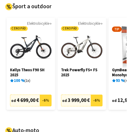
Šport a outdoor
Elektrobicykle
Elektrobicykle
CENOPÁD
CENOPÁD
TIP
Kellys Theos F90 SH
Trek Powerfly FS+ FS
GymBeam C
2025
2025
Monohydrat
100
%
1
x
93
%
404
4 699,00 €
3 999,00 €
12,95 
-
6
%
-
6
%
od
od
od
Auto-moto