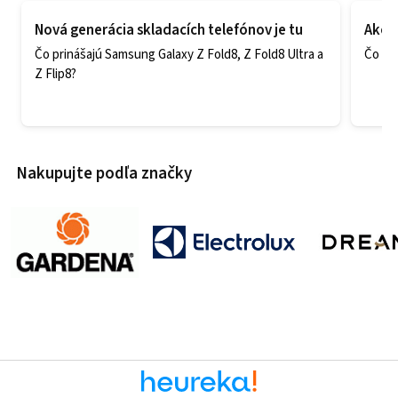
Nová generácia skladacích telefónov je tu
Ako v
Čo prinášajú Samsung Galaxy Z Fold8, Z Fold8 Ultra a
Čo zao
Z Flip8?
Nakupujte podľa značky