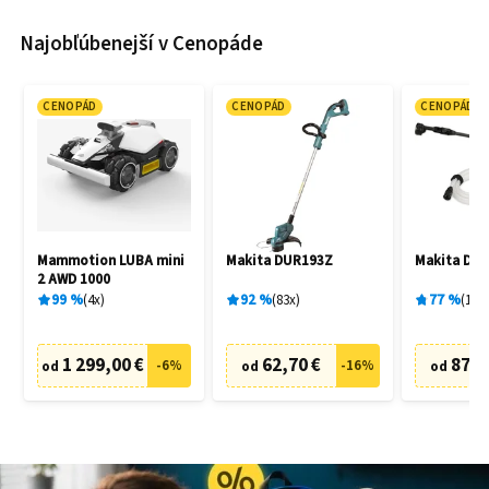
Najobľúbenejší v Cenopáde
CENOPÁD
CENOPÁD
CENOPÁD
Mammotion LUBA mini
Makita DUR193Z
Makita DH
2 AWD 1000
99
%
4
x
92
%
83
x
77
%
19
x
1 299,00 €
62,70 €
87,6
-
6
%
-
16
%
od
od
od