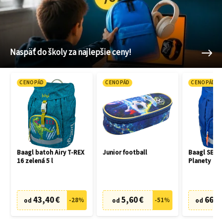
Naspäť do školy za najlepšie ceny!
CENOPÁD
CENOPÁD
CENOPÁD
Baagl batoh Airy T-REX
Junior football
Baagl SET 3
16 zelená 5 l
Planety
43,40 €
5,60 €
66,7
-
28
%
-
51
%
od
od
od