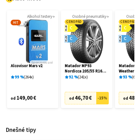
Alkohol testery
Osobné pneumatiky
Osobné
CENOPÁD
CENOPÁD
HIT
A
A
C
C
E
E
A
A
C
C
E
E
Sponzorované
Alcovisor Mars v2
Matador MP93
Matador MP
Nordicca 205/55 R16
Weather EV
91H
R16 91H
99
%
264
x
92
%
241
x
93
%
69
x
149,00 €
46,70 €
48,7
-
15
%
od
od
od
Dnešné tipy