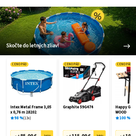
Skočte do letných zliav!
CENOPÁD
CENOPÁD
CENOPÁD
Intex Metal Frame 3,05
Graphite 59G474
Happy Gree
x 0,76 m 28202
WOOD
98
%
13
x
100
%
1
x