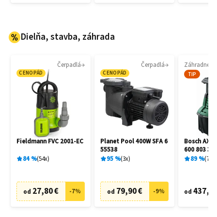
Dielňa, stavba, záhrada
Čerpadlá
Čerpadlá
CENOPÁD
CENOPÁD
TIP
Fieldmann FVC 2001-EC
Planet Pool 400W SFA 6
Bosch AXT 
55538
600 803 30
84
%
54
x
95
%
3
x
89
%
7
x
27,80 €
79,90 €
437,90
-
7
%
-
9
%
od
od
od