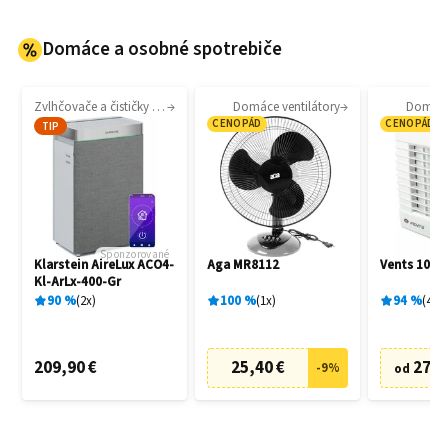
Domáce a osobné spotrebiče
Zvlhčovače a čističky vzduchu
Domáce ventilátory
Domáce 
CENOPÁD
CENOPÁD
TIP
Sponzorované
Klarstein AireLux ACO4-
Aga MR8112
Vents 100 
Kl-ArLx-400-Gr
90
%
2
x
100
%
1
x
94
%
4
x
209,90 €
25,40 €
27,6
-
9
%
od