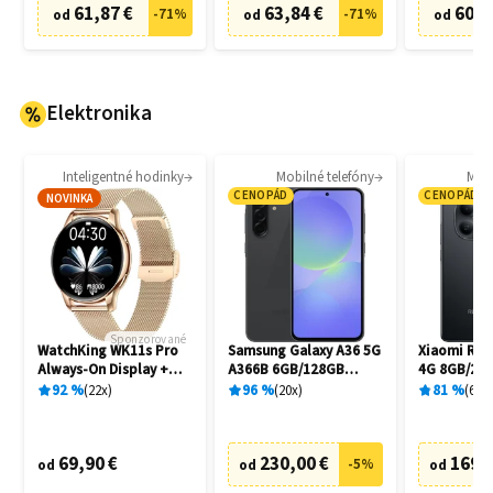
61,87 €
63,84 €
60,8
-
71
%
-
71
%
od
od
od
Elektronika
Inteligentné hodinky
Mobilné telefóny
Mobi
CENOPÁD
CENOPÁD
NOVINKA
Sponzorované
WatchKing WK11s Pro
Samsung Galaxy A36 5G
Xiaomi Red
Always-On Display +
A366B 6GB/128GB
4G 8GB/256
Extra remienok
Awesome Black
92
%
22
x
96
%
20
x
81
%
6
x
69,90 €
230,00 €
169,
-
5
%
od
od
od