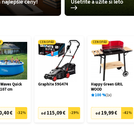
 najlepšie ceny!
Ušetrite a užite si leto
D
CENOPÁD
CENOPÁD
Waves Quick
Graphite 59G474
Happy Green GRIL
x107 cm
WOOD
100
%
1
x
0,40 €
115,09 €
19,99 €
-
32
%
-
29
%
-
41
%
od
od