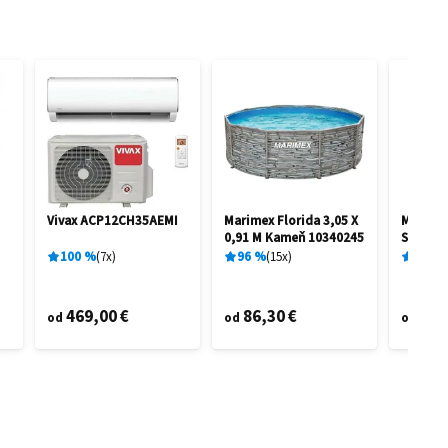
Vivax ACP12CH35AEMI
Marimex Florida 3,05 X
Marime
0,91 M Kameň 10340245
STAR V
100
%
7
x
96
%
15
x
77
%
469,00 €
86,30 €
20,
od
od
od