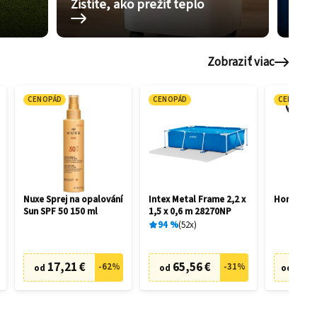
Zistite, ako prežiť teplo
Pom
Zobraziť viac
CENOPÁD
CENOPÁD
CENOPÁD
Nuxe Sprej na opalování
Intex Metal Frame 2,2 x
Honda HR
Sun SPF 50 150 ml
1,5 x 0,6 m 28270NP
94
%
52
x
17,21 €
65,56 €
505,
-
62
%
-
31
%
od
od
od