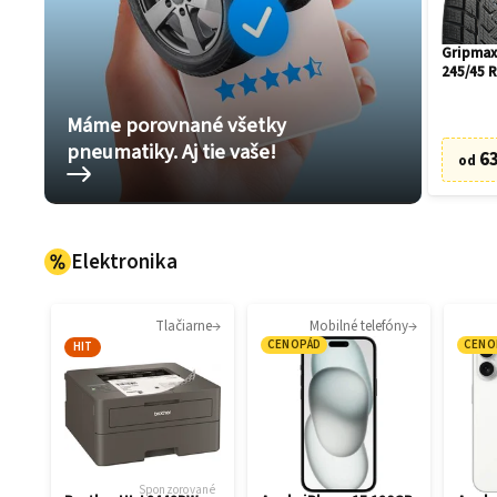
Gripmax
245/45 
Máme porovnané všetky
pneumatiky. Aj tie vaše!
63
od
Elektronika
Tlačiarne
Mobilné telefóny
CENOPÁD
CENO
HIT
Sponzorované