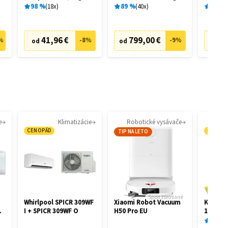
28462
28458
98
%
18
x
89
%
40
x
89
%
41,96 €
799,00 €
73
%
-
8
%
-
9
%
od
od
od
e
Klimatizácie
Robotické vysávače
CENOPÁD
CENOP
TIP NA LETO
Sponzorované
Whirlpool SPICR 309WF
Xiaomi Robot Vacuum
Kärcher
I + SPICR 309WF O
H50 Pro EU
1.081-4
87
%