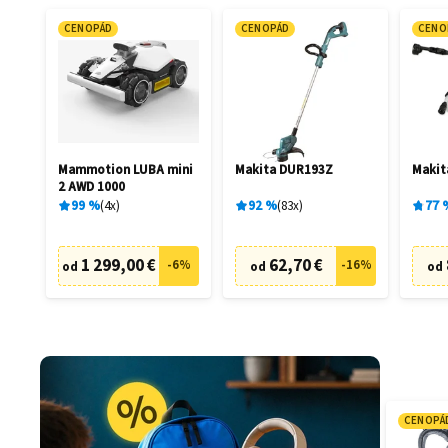
CENOPÁD
CENOPÁD
CENO
Mammotion LUBA mini
Makita DUR193Z
Maki
2 AWD 1000
99
%
4
x
92
%
83
x
77
1 299,00 €
62,70 €
-
6
%
-
16
%
od
od
od
CENOPÁ