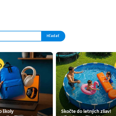
Hľadať
o školy
Skočte do letných zliav!