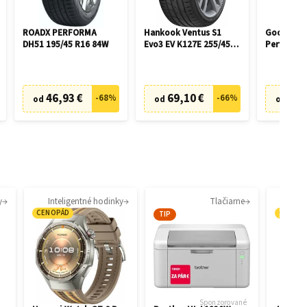
ROADX PERFORMA
Hankook Ventus S1
Goodyear 
DH51 195/45 R16 84W
Evo3 EV K127E 255/45
Performan
R19 104W
R17 100H
46,93 €
69,10 €
42,
-
68
%
-
66
%
od
od
od
y
Inteligentné hodinky
Tlačiarne
CENOPÁD
CENOP
TIP
Sponzorované