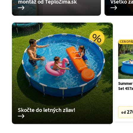
montáž od TeploZima.sk
Všetko za
CENOPÁ
Summer 
Set 457
Skočte do letných zliav!
27
od