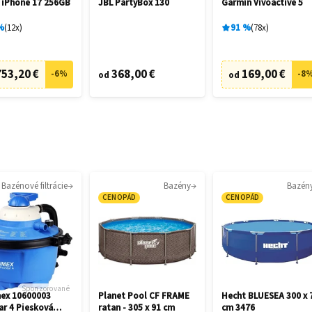
 iPhone 17 256GB
JBL PartyBox 130
Garmin Vívoactive 5
%
12
x
91
%
78
x
753,20 €
368,00 €
169,00 €
-
6
%
-
8
od
od
Bazénové filtrácie
Bazény
Bazén
CENOPÁD
CENOPÁD
Sponzorované
ex 10600003
Planet Pool CF FRAME
Hecht BLUESEA 300 x 
ar 4 Piesková
ratan - 305 x 91 cm
cm 3476