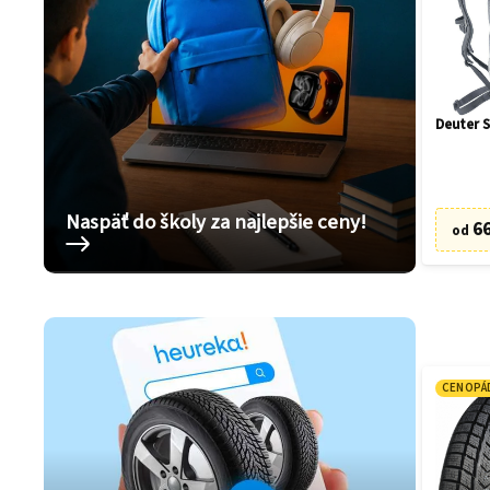
Deuter S
Naspäť do školy za najlepšie ceny!
66
od
CENOPÁ