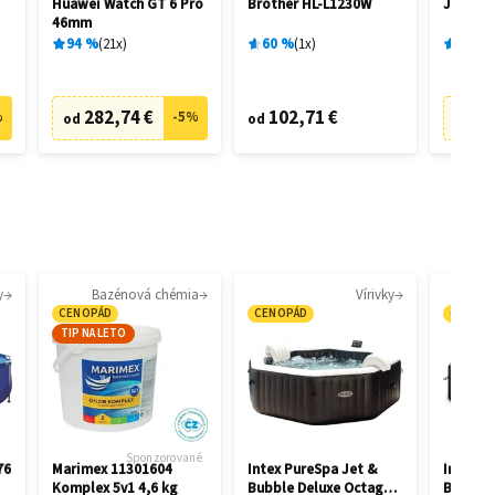
Huawei Watch GT 6 Pro
Brother HL-L1230W
JBL Liv
46mm
94
%
21
x
60
%
1
x
89
%
282,74 €
102,71 €
6
%
-
5
%
od
od
od
y
Bazénová chémia
Vírivky
CENOPÁD
CENOPÁD
CENOP
TIP NA LETO
Sponzorované
76
Marimex 11301604
Intex PureSpa Jet &
Intex P
Komplex 5v1 4,6 kg
Bubble Deluxe Octagon
Bubble 