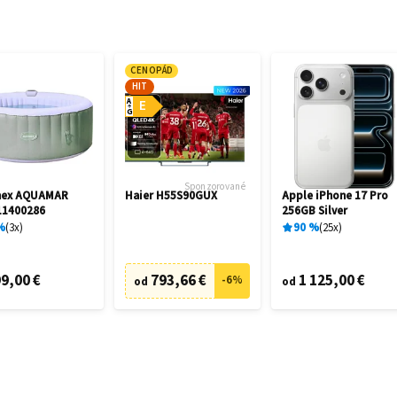
CENOPÁD
HIT
A
E
G
Sponzorované
mex AQUAMAR
Haier H55S90GUX
Apple iPhone 17 Pro
11400286
256GB Silver
%
3
x
90
%
25
x
9,00 €
793,66 €
1 125,00 €
-
6
%
od
od