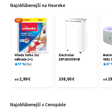
Najobľúbenejší na Heureke
HIT
Sponzorované
Vileda Turbo 2v1
Electrolux
Mari
náhrada 1+1
EXP26U558CW
4881 
97
%
31
x
87
2,99 €
338,00 €
29
od
od
Najobľúbenejší v Cenopáde