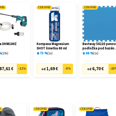
PÁD
CENOPÁD
CENOPÁD
ta DHW180Z
Kompava Magnesium
Bestway 58220 penov
SHOT limetka 60 ml
podložka pod bazén 
x 50 cm (9 ks)
%
19
x
73
%
1
x
66
%
1
x
87,61 €
1,69 €
6,70 €
-
12
%
-
5
%
-
25
od
od
D
CENOPÁD
CENOPÁD