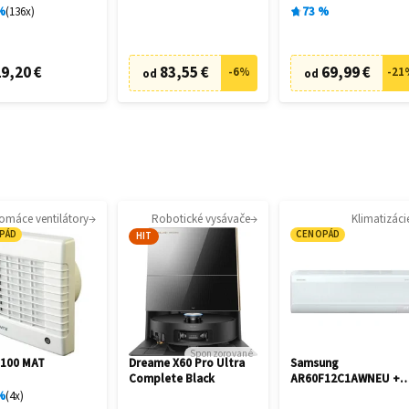
cia
%
136
x
73
%
9,20 €
83,55 €
69,99 €
-
6
%
-
21
od
od
omáce ventilátory
Robotické vysávače
Klimatizáci
PÁD
CENOPÁD
HIT
Sponzorované
 100 MAT
Dreame X60 Pro Ultra
Samsung
Complete Black
AR60F12C1AWNEU +
AR60F12C1AWXE
%
4
x