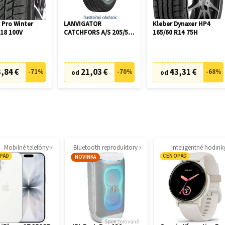
 Pro Winter
LANVIGATOR
Kleber Dynaxer HP4
R18 100V
CATCHFORS A/S 205/55
165/60 R14 75H
R16 94V
,84 €
21,03 €
43,31 €
-
71
%
-
70
%
-
68
%
od
od
Mobilné telefóny
Bluetooth reproduktory
Inteligentné hodink
PÁD
CENOPÁD
NOVINKA
Sponzorované