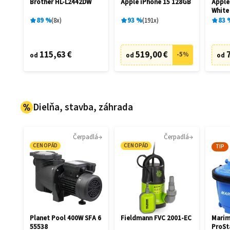
Brother HL-L2442DW
Apple iPhone 15 128GB
Apple
White
89
%
8
x
93
%
191
x
83
115,63 €
519,00 €
-
5
%
od
od
od
Dielňa, stavba, záhrada
Čerpadlá
Čerpadlá
CENOPÁD
CENOPÁD
TIP
Planet Pool 400W SFA 6
Fieldmann FVC 2001-EC
Marim
55538
ProSt