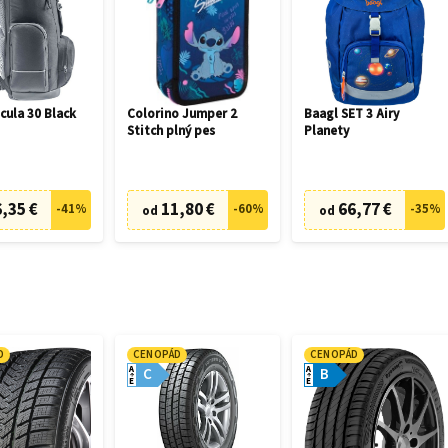
cula 30 Black
Colorino Jumper 2
Baagl SET 3 Airy
Stitch plný pes
Planety
,35 €
11,80 €
66,77 €
-
41
%
-
60
%
-
35
%
od
od
D
CENOPÁD
CENOPÁD
A
A
C
B
E
E