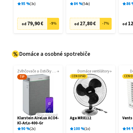
filtrá
95
%
3
x
84
%
54
x
86
79,90 €
27,80 €
12
-
9
%
-
7
%
od
od
od
Domáce a osobné spotrebiče
Zvlhčovače a čističky vzduchu
Domáce ventilátory
D
CENOPÁD
CENO
TIP
Sponzorované
Klarstein AireLux ACO4-
Aga MR8112
Vents
Kl-ArLx-400-Gr
90
%
2
x
100
%
1
x
94