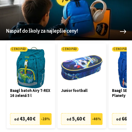
Naspäť do školy za najlepšie ceny!
CENOPÁD
CENOPÁD
CENOPÁD
Baagl batoh Airy T-REX
Junior football
Baagl SET 3
16 zelená 5 l
Planety
43,40 €
5,60 €
66,7
-
28
%
-
46
%
od
od
od