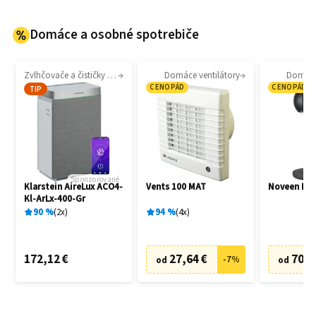
Domáce a osobné spotrebiče
Zvlhčovače a čističky vzduchu
Domáce ventilátory
Domáce 
CENOPÁD
CENOPÁD
TIP
Sponzorované
Klarstein AireLux ACO4-
Vents 100 MAT
Noveen F7
Kl-ArLx-400-Gr
90
%
2
x
94
%
4
x
172,12 €
27,64 €
70,6
-
7
%
od
od