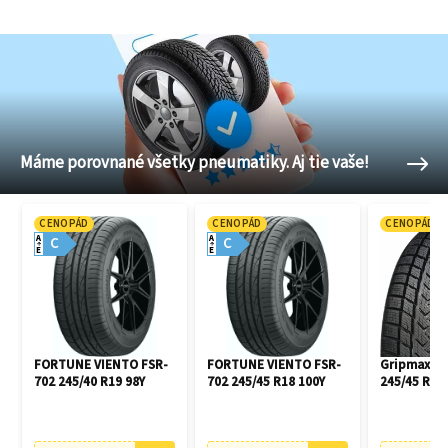
Máme porovnané všetky pneumatiky. Aj tie vaše!
CENOPÁD
CENOPÁD
CENOPÁD
A
A
C
C
E
E
FORTUNE VIENTO FSR-
FORTUNE VIENTO FSR-
Gripmax Pr
702 245/40 R19 98Y
702 245/45 R18 100Y
245/45 R18