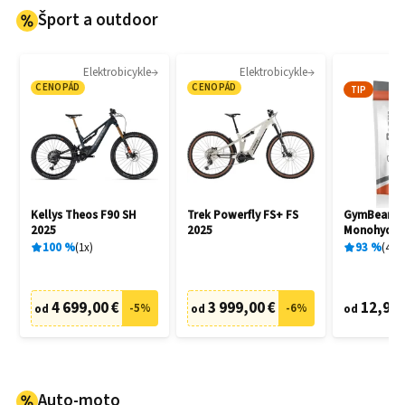
Šport a outdoor
Elektrobicykle
Elektrobicykle
CENOPÁD
CENOPÁD
TIP
Kellys Theos F90 SH
Trek Powerfly FS+ FS
GymBeam C
2025
2025
Monohydrat
100
%
1
x
93
%
404
4 699,00 €
3 999,00 €
12,95 
-
5
%
-
6
%
od
od
od
Auto-moto