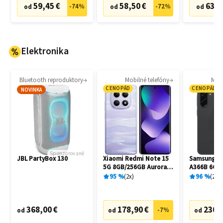
59,45 €
58,50 €
63,8
-
74
%
-
72
%
od
od
od
Elektronika
Bluetooth reproduktory
Mobilné telefóny
Mobi
CENOPÁD
CENOPÁD
NOVINKA
Sponzorované
JBL PartyBox 130
Xiaomi Redmi Note 15
Samsung Ga
5G 8GB/256GB Aurora
A366B 6GB
Purple
Awesome B
95
%
2
x
96
%
20
x
368,00 €
178,90 €
230,
-
7
%
od
od
od