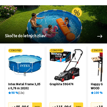
Skočte do letných zliav!
CENOPÁD
CENOPÁD
CENOPÁD
Intex Metal Frame 3,05
Graphite 59G474
Happy Gree
x 0,76 m 28202
WOOD
98
%
13
x
100
%
1
x