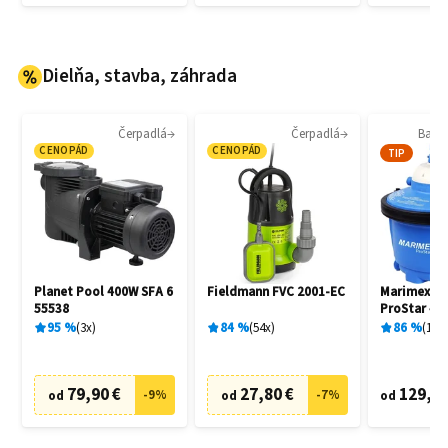
Dielňa, stavba, záhrada
Čerpadlá
Čerpadlá
Bazén
CENOPÁD
CENOPÁD
TIP
Planet Pool 400W SFA 6
Fieldmann FVC 2001-EC
Marimex 1
55538
ProStar 4 
filtrácia
95
%
3
x
84
%
54
x
86
%
136
79,90 €
27,80 €
129,20
-
9
%
-
7
%
od
od
od