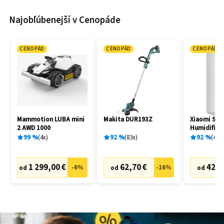
Najobľúbenejší v Cenopáde
CENOPÁD
CENOPÁD
CENOPÁD
Mammotion LUBA mini
Makita DUR193Z
Xiaomi Sma
2 AWD 1000
Humidifier 
99
%
4
x
92
%
83
x
92
%
42
x
1 299,00 €
62,70 €
42,9
-
6
%
-
16
%
od
od
od