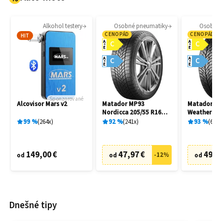
Alkohol testery
Osobné pneumatiky
Osobné
CENOPÁD
CENOPÁD
HIT
A
A
C
C
E
E
A
A
C
C
E
E
Sponzorované
Alcovisor Mars v2
Matador MP93
Matador MP
Nordicca 205/55 R16
Weather EV
91H
R16 91H
99
%
264
x
92
%
241
x
93
%
69
x
149,00 €
47,97 €
49,9
-
12
%
od
od
od
Dnešné tipy