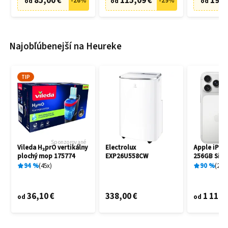
85,00 €
115,09 €
19,9
-
26
%
-
29
%
od
od
od
Najobľúbenejší na Heureke
TIP
Sponzorované
Vileda H₂prO vertikálny
Electrolux
Apple iPho
plochý mop 175774
EXP26U558CW
256GB Silve
94
%
45
x
90
%
25
x
36,10 €
338,00 €
1 119,
od
od