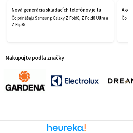
Nová generácia skladacích telefónov je tu
Ako v
Čo prinášajú Samsung Galaxy Z Fold8, Z Fold8 Ultra a
Čo zao
Z Flip8?
Nakupujte podľa značky