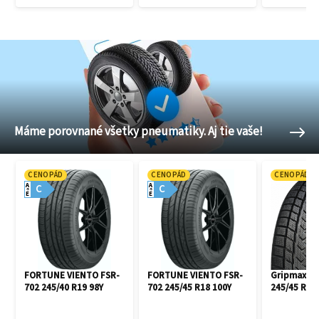
Máme porovnané všetky pneumatiky. Aj tie vaše!
CENOPÁD
CENOPÁD
CENOPÁD
A
A
C
C
E
E
FORTUNE VIENTO FSR-
FORTUNE VIENTO FSR-
Gripmax Pr
702 245/40 R19 98Y
702 245/45 R18 100Y
245/45 R18