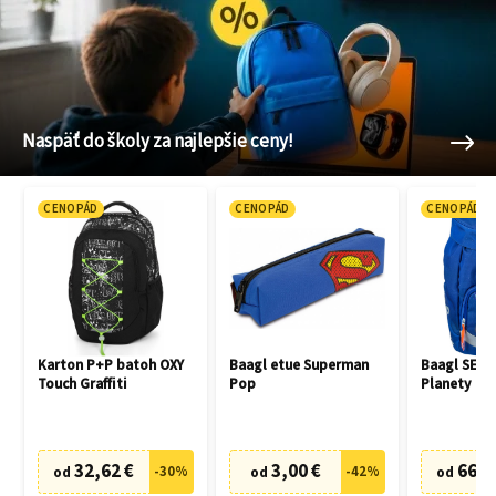
Naspäť do školy za najlepšie ceny!
CENOPÁD
CENOPÁD
CENOPÁD
Karton P+P batoh OXY
Baagl etue Superman
Baagl SET 3
Touch Graffiti
Pop
Planety
32,62 €
3,00 €
66,7
-
30
%
-
42
%
od
od
od