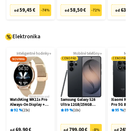
59,45 €
58,50 €
63,8
-
74
%
-
72
%
od
od
od
Elektronika
Inteligentné hodinky
Mobilné telefóny
Mobi
CENOPÁD
CENOPÁD
NOVINKA
Sponzorované
WatchKing WK11s Pro
Samsung Galaxy S26
Xiaomi Red
Always-On Display +
Ultra 12GB/256GB
Pro 5G 8G
Extra remienok
S948B Black
Black
92
%
23
x
89
%
10
x
95
%
94
x
69,90 €
799,00 €
245,
-
8
%
od
od
od