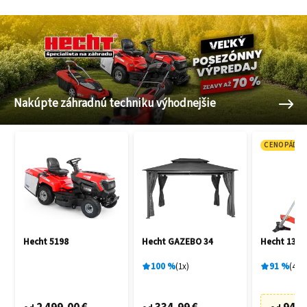
Nakúpte záhradnú techniku výhodnejšie
CENOPÁD
Hecht 5198
Hecht GAZEBO 34
Hecht 135 
100
%
1
x
91
%
48
x