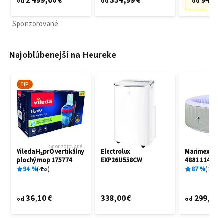
2 499,00 €
334,99 €
94,9
od
od
od
Sponzorované
Najobľúbenejší na Heureke
TIP
Sponzorované
Vileda H₂prO vertikálny
Electrolux
Marimex A
plochý mop 175774
EXP26U558CW
4881 11400
94
%
45
x
87
%
3
x
36,10 €
338,00 €
299,00
od
od