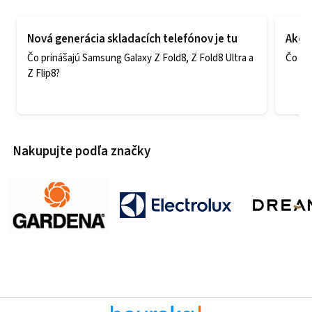
Nová generácia skladacích telefónov je tu
Ako v
Čo prinášajú Samsung Galaxy Z Fold8, Z Fold8 Ultra a
Čo zao
Z Flip8?
Nakupujte podľa značky