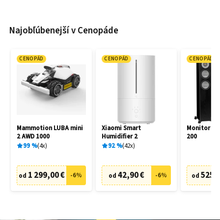
Najobľúbenejší v Cenopáde
CENOPÁD
CENOPÁD
CENOPÁD
Mammotion LUBA mini
Xiaomi Smart
Monitor Aud
2 AWD 1000
Humidifier 2
200
99
%
4
x
92
%
42
x
1 299,00 €
42,90 €
525,
-
6
%
-
6
%
od
od
od