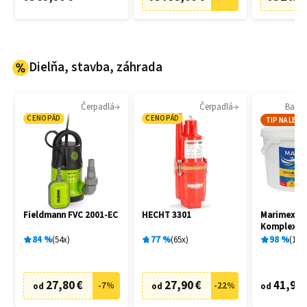
Dielňa, stavba, záhrada
Čerpadlá
Čerpadlá
Bazé
CENOPÁD
CENOPÁD
TIP NA LETO
Fieldmann FVC 2001-EC
HECHT 3301
Marimex 1
Komplex 5v
84
%
54
x
77
%
65
x
98
%
18
x
27,80 €
27,90 €
41,96 
-
7
%
-
22
%
od
od
od