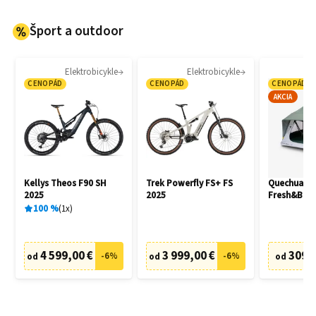
Šport a outdoor
Elektrobicykle
Elektrobicykle
CENOPÁD
CENOPÁD
CENOPÁD
AKCIA
Kellys Theos F90 SH
Trek Powerfly FS+ FS
Quechua M
2025
2025
Fresh&Blac
100
%
1
x
4 599,00 €
3 999,00 €
309,
-
6
%
-
6
%
od
od
od