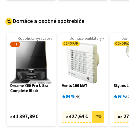
Domáce a osobné spotrebiče
Robotické vysávače
Domáce ventilátory
Domáce 
CENOPÁD
CENOPÁD
HIT
Sponzorované
Dreame X60 Pro Ultra
Vents 100 MAT
Stylies Lac
Complete Black
94
%
4
x
93
%
2
x
1 397,89 €
27,64 €
27,0
-
7
%
od
od
od