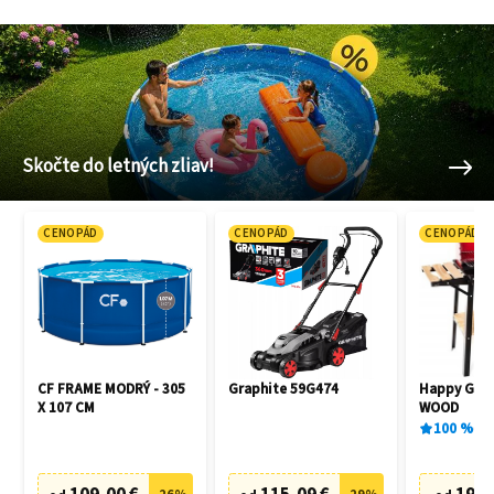
Skočte do letných zliav!
CENOPÁD
CENOPÁD
CENOPÁD
CF FRAME MODRÝ - 305
Graphite 59G474
Happy Gree
X 107 CM
WOOD
100
%
1
x