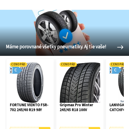
Máme porovnané všetky pneumatiky. Aj tie vaše!
CENOPÁD
CENOPÁD
CENOPÁD
A
A
C
C
E
E
FORTUNE VIENTO FSR-
Gripmax Pro Winter
LANVIGATO
702 245/40 R19 98Y
245/45 R18 100V
CATCHFORS 
R16 94V