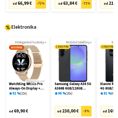
66,99 €
63,84 €
21,0
-
71
%
-
71
%
od
od
od
Elektronika
Inteligentné hodinky
Mobilné telefóny
Mobi
CENOPÁD
CENOPÁD
NOVINKA
Sponzorované
WatchKing WK11s Pro
Samsung Galaxy A36 5G
Xiaomi Red
Always-On Display +
A366B 6GB/128GB
4G 8GB/256
Extra remienok
Awesome Black
92
%
22
x
96
%
20
x
81
%
6
x
69,90 €
230,00 €
169,
-
5
%
od
od
od