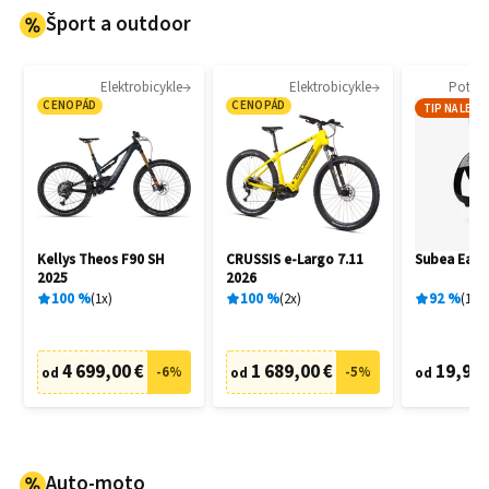
Šport a outdoor
Elektrobicykle
Elektrobicykle
Potáp
CENOPÁD
CENOPÁD
TIP NA LETO
Kellys Theos F90 SH
CRUSSIS e-Largo 7.11
Subea Easy
2025
2026
100
%
1
x
100
%
2
x
92
%
16
x
4 699,00 €
1 689,00 €
19,95 
-
6
%
-
5
%
od
od
od
Auto-moto