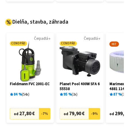
Dielňa, stavba, záhrada
Čerpadlá
Čerpadlá
CENOPÁD
CENOPÁD
HIT
Fieldmann FVC 2001-EC
Planet Pool 400W SFA 6
Marimex A
55538
4881 11400
84
%
54
x
95
%
3
x
87
%
3
x
27,80 €
79,90 €
299,00
-
7
%
-
9
%
od
od
od