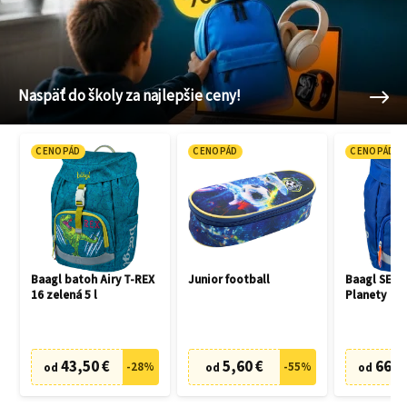
Naspäť do školy za najlepšie ceny!
CENOPÁD
CENOPÁD
CENOPÁD
Baagl batoh Airy T-REX
Junior football
Baagl SET 3
16 zelená 5 l
Planety
43,50 €
5,60 €
66,7
-
28
%
-
55
%
od
od
od