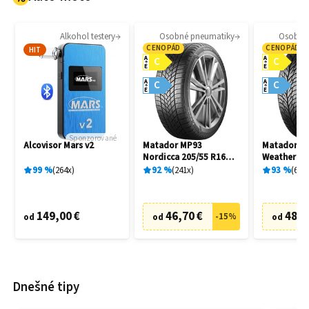
Alkohol testery
Osobné pneumatiky
Osobné
CENOPÁD
CENOPÁD
HIT
A
A
C
C
E
E
A
A
C
C
E
E
Sponzorované
Alcovisor Mars v2
Matador MP93
Matador MP
Nordicca 205/55 R16
Weather EV
91H
R16 91H
99
%
264
x
92
%
241
x
93
%
69
x
149,00 €
46,70 €
48,7
-
15
%
od
od
od
Dnešné tipy