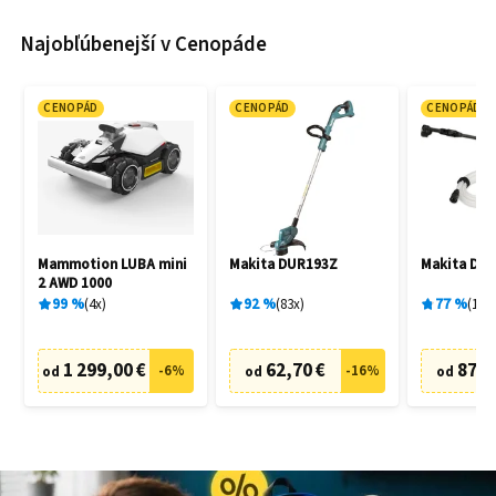
Najobľúbenejší v Cenopáde
CENOPÁD
CENOPÁD
CENOPÁD
Mammotion LUBA mini
Makita DUR193Z
Makita DH
2 AWD 1000
99
%
4
x
92
%
83
x
77
%
19
x
1 299,00 €
62,70 €
87,6
-
6
%
-
16
%
od
od
od