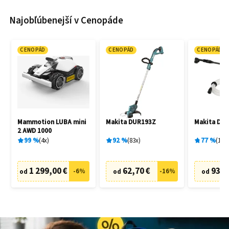
Najobľúbenejší v Cenopáde
CENOPÁD
CENOPÁD
CENOPÁD
Mammotion LUBA mini
Makita DUR193Z
Makita DH
2 AWD 1000
99
%
4
x
92
%
83
x
77
%
19
x
1 299,00 €
62,70 €
93,9
-
6
%
-
16
%
od
od
od