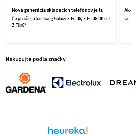
Nová generácia skladacích telefónov je tu
Ako v
Čo prinášajú Samsung Galaxy Z Fold8, Z Fold8 Ultra a
Čo zao
Z Flip8?
Nakupujte podľa značky