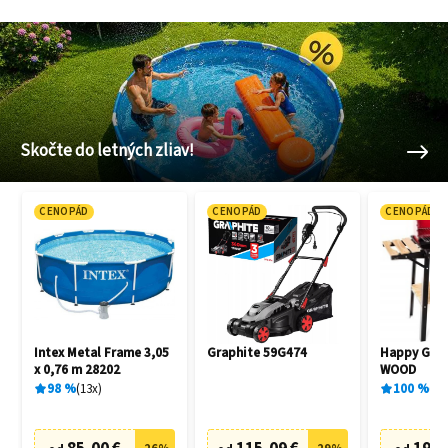
Skočte do letných zliav!
CENOPÁD
CENOPÁD
CENOPÁD
Intex Metal Frame 3,05
Graphite 59G474
Happy Gree
x 0,76 m 28202
WOOD
98
%
13
x
100
%
1
x