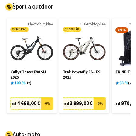
Šport a outdoor
Elektrobicykle
Elektrobicykle
Posil
CENOPÁD
CENOPÁD
AKCIA
Kellys Theos F90 SH
Trek Powerfly FS+ FS
TRINFIT G
2025
2025
100
%
1
x
93
%
2
x
4 699,00 €
3 999,00 €
970,00
-
6
%
-
6
%
od
od
od
Auto-moto