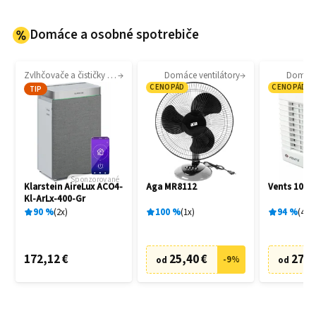
Domáce a osobné spotrebiče
Zvlhčovače a čističky vzduchu
Domáce ventilátory
Domáce 
CENOPÁD
CENOPÁD
TIP
Sponzorované
Klarstein AireLux ACO4-
Aga MR8112
Vents 100 
Kl-ArLx-400-Gr
90
%
2
x
100
%
1
x
94
%
4
x
172,12 €
25,40 €
27,6
-
9
%
od
od