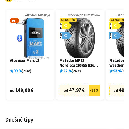
Alkohol testery
Osobné pneumatiky
Osobné
CENOPÁD
CENOPÁD
HIT
A
A
C
C
E
E
A
A
C
C
E
E
Sponzorované
Alcovisor Mars v2
Matador MP93
Matador MP
Nordicca 205/55 R16
Weather EV
91H
R16 91H
99
%
264
x
92
%
241
x
93
%
69
x
149,00 €
47,97 €
49,9
-
12
%
od
od
od
Dnešné tipy