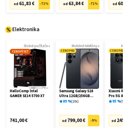
61,83 €
63,84 €
60,8
-
71
%
-
71
%
od
od
od
Elektronika
Stolné počítače
Mobilné telefóny
Mobi
CENOPÁD
CENOPÁD
CENOVÝ HIT
Sponzorované
HelloComp Intel
Samsung Galaxy S26
Xiaomi Red
GAMER SE14 5700 XT
Ultra 12GB/256GB
Pro 5G 8G
S948B Black
Black
89
%
10
x
95
%
94
x
741,00 €
799,00 €
245,
-
9
%
od
od