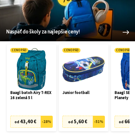
Naspäť do školy za najlepšie ceny!
CENOPÁD
CENOPÁD
CENOPÁD
Baagl batoh Airy T-REX
Junior football
Baagl SET 3
16 zelená 5 l
Planety
43,40 €
5,60 €
66,7
-
28
%
-
51
%
od
od
od