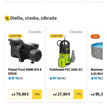
Dielňa, stavba, záhrada
Čerpadlá
Čerpadlá
CENOPÁD
CENOPÁD
TOP
Planet Pool 400W SFA 6
Fieldmann FVC 2001-EC
Marimex Flo
55538
0,91 Motív
10340245
95
%
3
x
84
%
54
x
96
%
15
x
79,90 €
27,80 €
95,90 
-
9
%
-
7
%
od
od
od