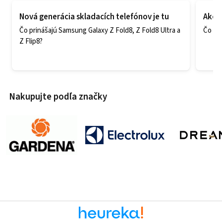
Nová generácia skladacích telefónov je tu
Ako v
Čo prinášajú Samsung Galaxy Z Fold8, Z Fold8 Ultra a
Čo zao
Z Flip8?
Nakupujte podľa značky