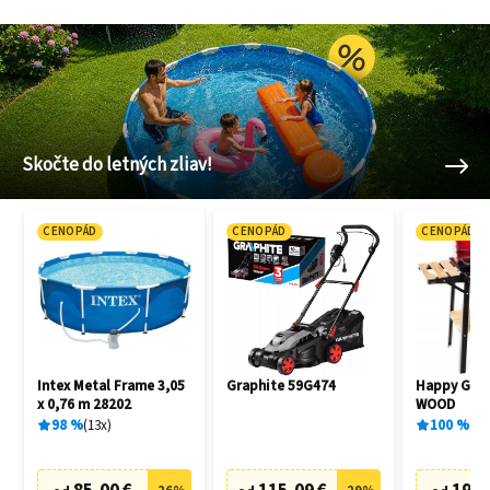
Skočte do letných zliav!
CENOPÁD
CENOPÁD
CENOPÁD
Intex Metal Frame 3,05
Graphite 59G474
Happy Gree
x 0,76 m 28202
WOOD
98
%
13
x
100
%
1
x