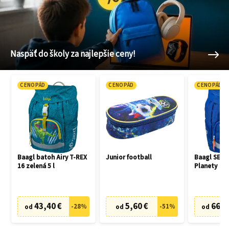
Naspäť do školy za najlepšie ceny!
CENOPÁD
CENOPÁD
CENOPÁD
Baagl batoh Airy T-REX
Junior football
Baagl SET 3
16 zelená 5 l
Planety
43,40 €
5,60 €
66,7
-
28
%
-
51
%
od
od
od