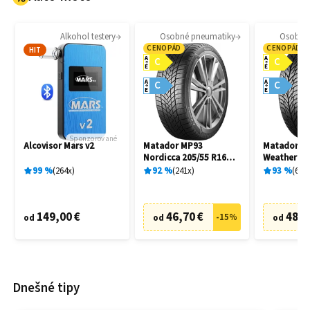
Alkohol testery
Osobné pneumatiky
Osobné
CENOPÁD
CENOPÁD
HIT
A
A
C
C
E
E
A
A
C
C
E
E
Sponzorované
Alcovisor Mars v2
Matador MP93
Matador MP
Nordicca 205/55 R16
Weather EV
91H
R16 91H
99
%
264
x
92
%
241
x
93
%
69
x
149,00 €
46,70 €
48,7
-
15
%
od
od
od
Dnešné tipy