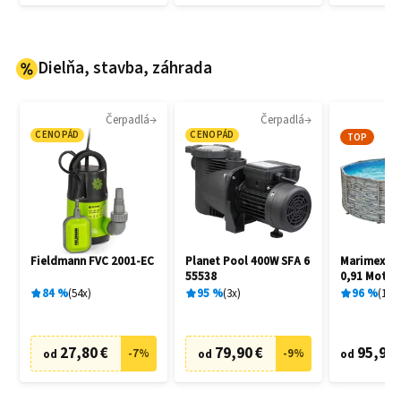
Dielňa, stavba, záhrada
Čerpadlá
Čerpadlá
CENOPÁD
CENOPÁD
TOP
Fieldmann FVC 2001-EC
Planet Pool 400W SFA 6
Marimex Flo
55538
0,91 Motív
10340245
84
%
54
x
95
%
3
x
96
%
15
x
27,80 €
79,90 €
95,90 
-
7
%
-
9
%
od
od
od