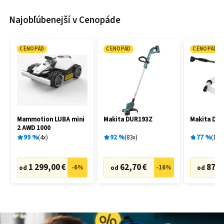
Najobľúbenejší v Cenopáde
CENOPÁD
CENOPÁD
CENOPÁD
Mammotion LUBA mini
Makita DUR193Z
Makita DH
2 AWD 1000
99
%
4
x
92
%
83
x
77
%
19
x
1 299,00 €
62,70 €
87,6
-
6
%
-
16
%
od
od
od