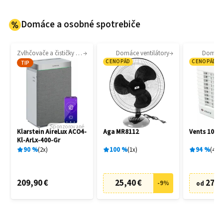
Domáce a osobné spotrebiče
Zvlhčovače a čističky vzduchu
Domáce ventilátory
Domáce 
CENOPÁD
CENOPÁD
TIP
Sponzorované
Klarstein AireLux ACO4-
Aga MR8112
Vents 100 
Kl-ArLx-400-Gr
90
%
2
x
100
%
1
x
94
%
4
x
209,90 €
25,40 €
27,6
-
9
%
od