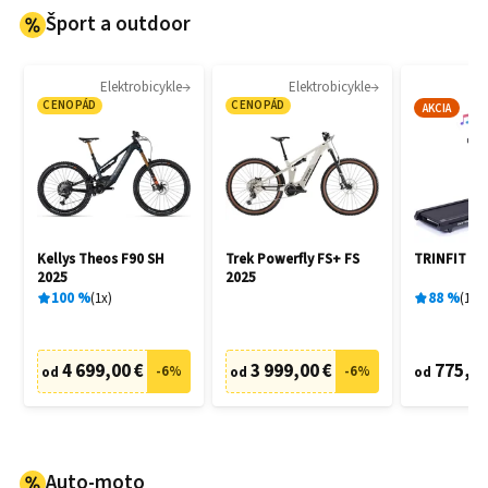
Šport a outdoor
Elektrobicykle
Elektrobicykle
B
CENOPÁD
CENOPÁD
AKCIA
Kellys Theos F90 SH
Trek Powerfly FS+ FS
TRINFIT Ga
2025
2025
100
%
1
x
88
%
15
x
4 699,00 €
3 999,00 €
775,00
-
6
%
-
6
%
od
od
od
Auto-moto