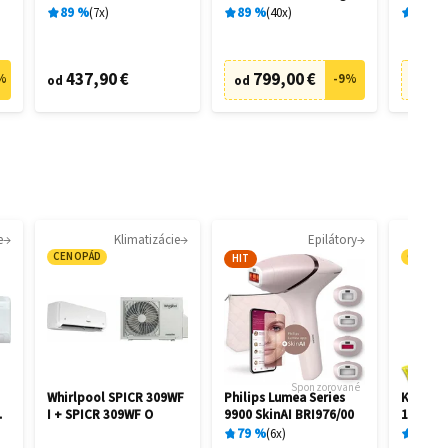
28462
28458
89
%
7
x
89
%
40
x
89
%
437,90 €
799,00 €
73
%
-
9
%
od
od
od
e
Klimatizácie
Epilátory
CENOPÁD
CENOP
HIT
Sponzorované
Whirlpool SPICR 309WF
Philips Lumea Series
Kärcher
I + SPICR 309WF O
9900 SkinAI BRI976/00
1.081-4
79
%
6
x
87
%