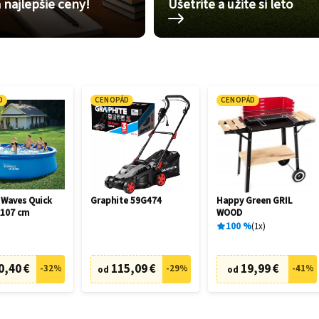
 najlepšie ceny!
Ušetrite a užite si leto
D
CENOPÁD
CENOPÁD
Waves Quick
Graphite 59G474
Happy Green GRIL
x107 cm
WOOD
100
%
1
x
0,40 €
115,09 €
19,99 €
-
32
%
-
29
%
-
41
%
od
od