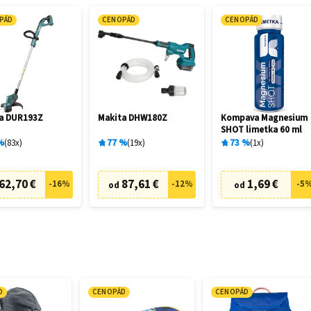
PÁD
CENOPÁD
CENOPÁD
a DUR193Z
Makita DHW180Z
Kompava Magnesium
SHOT limetka 60 ml
%
83
x
77
%
19
x
73
%
1
x
62,70 €
87,61 €
1,69 €
-
16
%
-
12
%
-
5
od
od
D
CENOPÁD
CENOPÁD