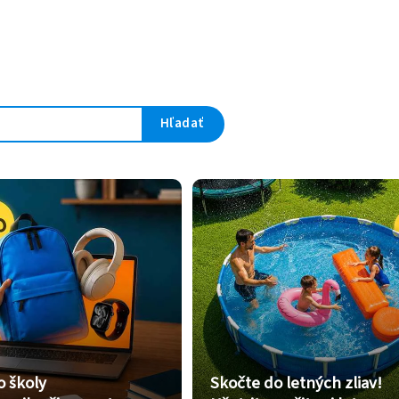
Hľadať
o školy
Skočte do letných zliav!