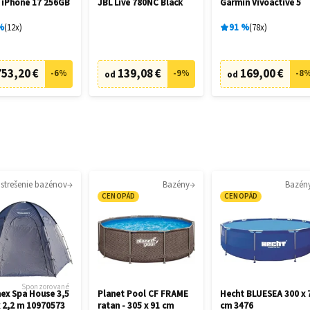
 iPhone 17 256GB
JBL Live 780NC Black
Garmin Vívoactive 5
%
12
x
91
%
78
x
753,20 €
139,08 €
169,00 €
-
6
%
-
9
%
-
8
od
od
strešenie bazénov
Bazény
Bazén
CENOPÁD
CENOPÁD
Sponzorované
ex Spa House 3,5
Planet Pool CF FRAME
Hecht BLUESEA 300 x 
x 2,2 m 10970573
ratan - 305 x 91 cm
cm 3476