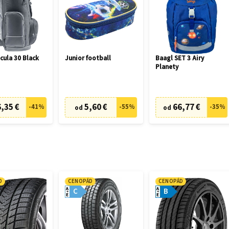
cula 30 Black
Junior football
Baagl SET 3 Airy
Planety
,35 €
5,60 €
66,77 €
-
41
%
-
55
%
-
35
%
od
od
D
CENOPÁD
CENOPÁD
A
A
C
B
E
E