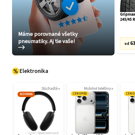
Gripmax
245/45 
Máme porovnané všetky
pneumatiky. Aj tie vaše!
63
od
Elektronika
Slúchadlá
Mobilné telefóny
CENOPÁD
CENO
NOVINKA
Sponzorované