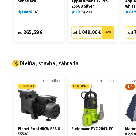
Sonos Ace
Apple iPhone 17 Pro
Apple
256GB Silver
White
100
%
3
x
90
%
25
x
83
265,59 €
1 049,00 €
-
6
%
od
od
od
Dielňa, stavba, záhrada
Čerpadlá
Čerpadlá
Za
CENOPÁD
CENOPÁD
TIP
Planet Pool 400W SFA 6
Fieldmann FVC 2001-EC
Marim
55538
x 2,9 