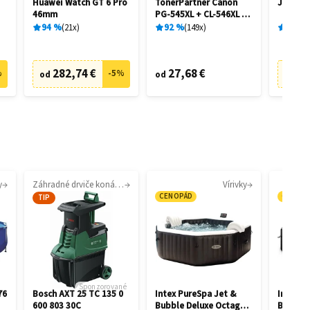
Huawei Watch GT 6 Pro
TonerPartner Canon
JBL Liv
46mm
PG-545XL + CL-546XL -
kompatibilný
94
%
21
x
92
%
149
x
89
%
282,74 €
27,68 €
6
%
-
5
%
od
od
od
y
Záhradné drviče konárov
Vírivky
CENOPÁD
CENOP
TIP
Sponzorované
76
Bosch AXT 25 TC 135 0
Intex PureSpa Jet &
Intex P
600 803 30C
Bubble Deluxe Octagon
Bubble 