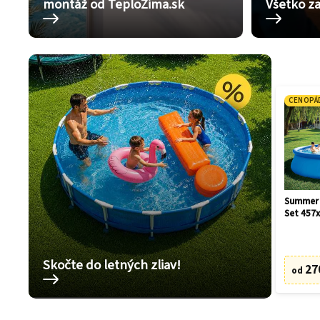
montáž od TeploZima.sk
Všetko za
CENOPÁ
Summer 
Set 457
Skočte do letných zliav!
27
od