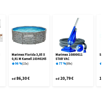
I
Marimex Florida 3,05 X
Marimex 10800011
Sencor
0,91 M Kameň 10340245
STAR VAC
96
%
15
x
77
%
89
x
68
%
86,30 €
20,79 €
116,3
od
od