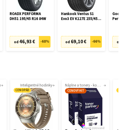
ROADX PERFORMA
Hankook Ventus S1
Goodyear 
DH51 195/45 R16 84W
Evo3 EV K127E 255/45
Performan
R19 104W
R17 100H
46,93 €
69,10 €
42,
-
68
%
-
66
%
od
od
od
y
Inteligentné hodinky
Náplne a tonery - kompatibilné
CENOPÁD
CENOP
CENOVÝ HIT
Sponzorované