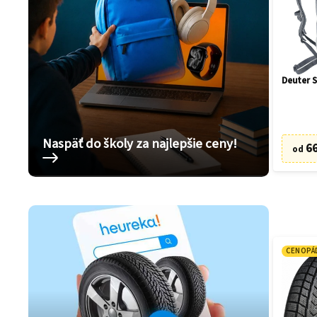
Deuter S
Naspäť do školy za najlepšie ceny!
66
od
CENOPÁ