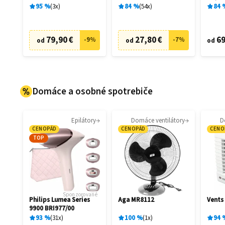
95
%
3
x
84
%
54
x
84
79,90 €
27,80 €
69
-
9
%
-
7
%
od
od
od
Domáce a osobné spotrebiče
Epilátory
Domáce ventilátory
D
CENOPÁD
CENOPÁD
CENO
TOP
Sponzorované
Philips Lumea Series
Aga MR8112
Vents
9900 BRI977/00
93
%
31
x
100
%
1
x
94