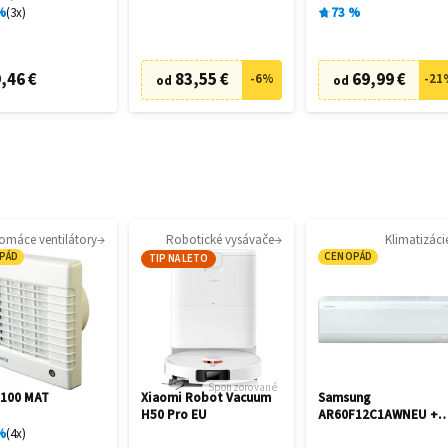
%
3
x
73
%
,46 €
83,55 €
69,99 €
-
6
%
-
21
od
od
omáce ventilátory
Robotické vysávače
Klimatizáci
PÁD
CENOPÁD
TIP NA LETO
Sponzorované
 100 MAT
Xiaomi Robot Vacuum
Samsung
H50 Pro EU
AR60F12C1AWNEU +
AR60F12C1AWXE
%
4
x