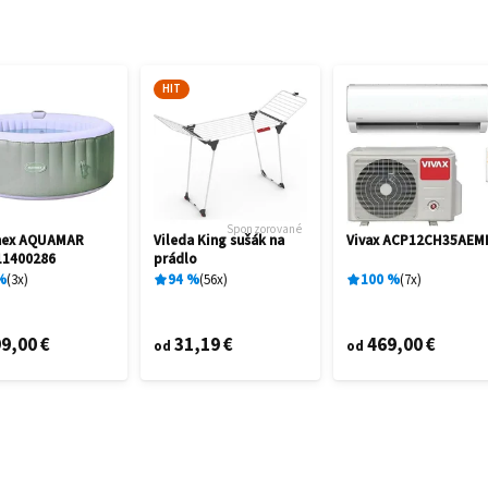
HIT
Sponzorované
mex AQUAMAR
Vileda King sušák na
Vivax ACP12CH35AEM
11400286
prádlo
%
3
x
94
%
56
x
100
%
7
x
9,00 €
31,19 €
469,00 €
od
od