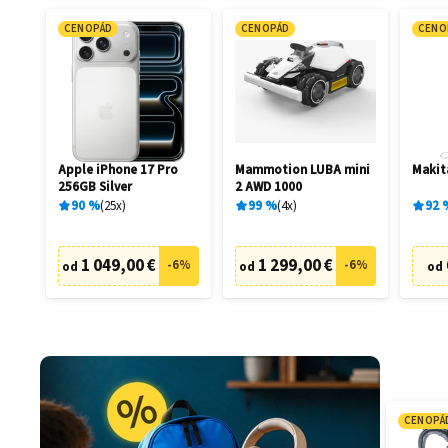
CENOPÁD
CENOPÁD
CENO
Apple iPhone 17 Pro
Mammotion LUBA mini
Makit
256GB Silver
2 AWD 1000
90
%
25
x
99
%
4
x
92
1 049,00 €
1 299,00 €
-
6
%
-
6
%
od
od
od
CENOPÁ