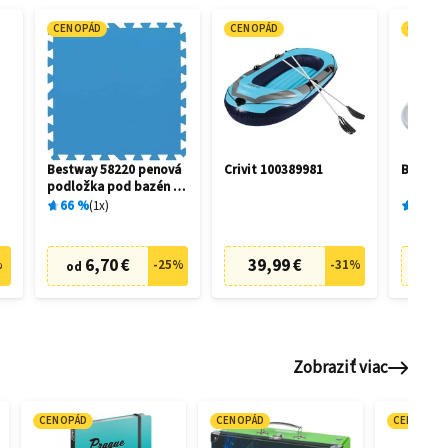
CENOPÁD
CENOPÁD
CENOP
Bestway 58220 penová
Crivit 100389981
Bestway
podložka pod bazén 50
x 50 cm (9 ks)
66
%
1
x
91
%
6,70 €
39,99 €
7
%
-
25
%
-
31
%
od
od
Zobraziť viac
CENOPÁD
CENOPÁD
CENOPÁD