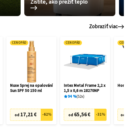
Zistite, ako prežiť teplo
Pom
Zobraziť viac
CENOPÁD
CENOPÁD
CENOPÁD
Nuxe Sprej na opalování
Intex Metal Frame 2,2 x
Honda HR
Sun SPF 50 150 ml
1,5 x 0,6 m 28270NP
94
%
52
x
17,21 €
65,56 €
505,
-
62
%
-
31
%
od
od
od