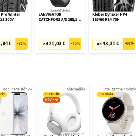
 Pro Winter
LANVIGATOR
Kleber Dynaxer HP4
R18 100V
CATCHFORS A/S 205/55
165/60 R14 75H
R16 94V
,84 €
21,03 €
43,31 €
-
71
%
-
70
%
-
68
%
od
od
Mobilné telefóny
Slúchadlá
Inteligentné hodink
PÁD
CENOPÁD
CENOPÁD
NOVINKA
Sponzorované