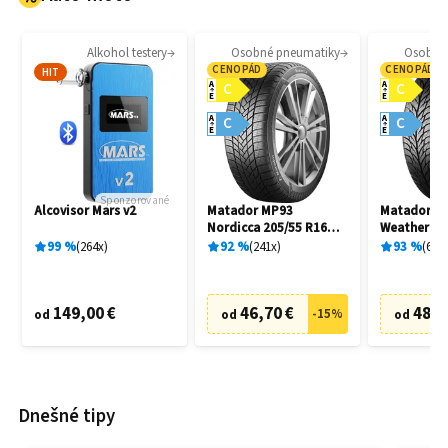
Alkohol testery
Osobné pneumatiky
Osobné
CENOPÁD
CENOPÁD
HIT
A
A
C
C
E
E
A
A
C
C
E
E
Sponzorované
Alcovisor Mars v2
Matador MP93
Matador MP
Nordicca 205/55 R16
Weather EV
91H
R16 91H
99
%
264
x
92
%
241
x
93
%
69
x
149,00 €
46,70 €
48,7
-
15
%
od
od
od
Dnešné tipy