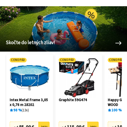
Skočte do letných zliav!
CENOPÁD
CENOPÁD
CENOPÁD
Intex Metal Frame 3,05
Graphite 59G474
Happy Gree
x 0,76 m 28202
WOOD
98
%
13
x
100
%
1
x