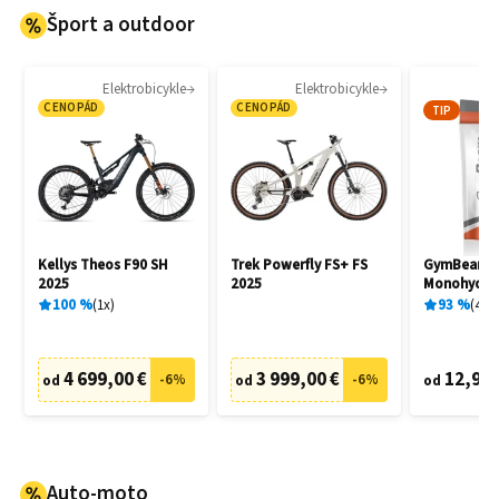
Šport a outdoor
Elektrobicykle
Elektrobicykle
CENOPÁD
CENOPÁD
TIP
Kellys Theos F90 SH
Trek Powerfly FS+ FS
GymBeam C
2025
2025
Monohydrat
100
%
1
x
93
%
404
4 699,00 €
3 999,00 €
12,95 
-
6
%
-
6
%
od
od
od
Auto-moto