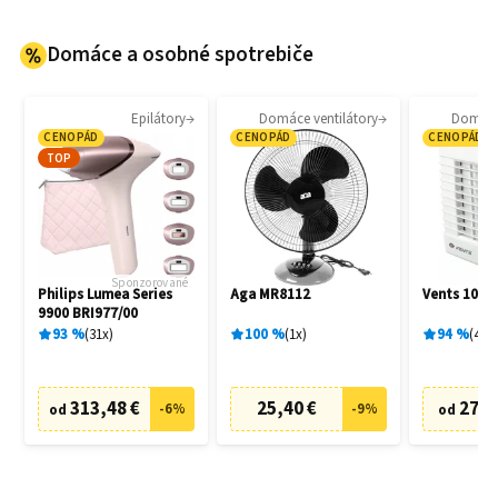
Domáce a osobné spotrebiče
Epilátory
Domáce ventilátory
Domáce 
CENOPÁD
CENOPÁD
CENOPÁD
TOP
Sponzorované
Philips Lumea Series
Aga MR8112
Vents 100 
9900 BRI977/00
93
%
31
x
100
%
1
x
94
%
4
x
313,48 €
25,40 €
27,6
-
6
%
-
9
%
od
od