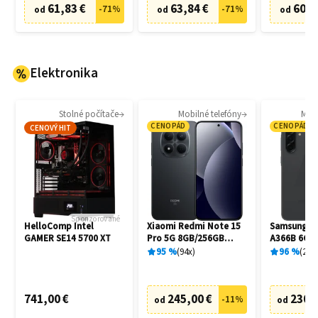
61,83 €
63,84 €
60,8
-
71
%
-
71
%
od
od
od
Elektronika
Stolné počítače
Mobilné telefóny
Mobi
CENOPÁD
CENOPÁD
CENOVÝ HIT
Sponzorované
HelloComp Intel
Xiaomi Redmi Note 15
Samsung Ga
GAMER SE14 5700 XT
Pro 5G 8GB/256GB
A366B 6GB
Black
Awesome B
95
%
94
x
96
%
20
x
741,00 €
245,00 €
230,
-
11
%
od
od