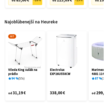
85,00 €
115,09 €
19,9
-
26
%
-
29
%
od
od
od
Najobľúbenejší na Heureke
HIT
Sponzorované
Vileda King sušák na
Electrolux
Marimex A
prádlo
EXP26U558CW
4881 11400
94
%
57
x
87
%
3
x
31,19 €
338,00 €
299,00
od
od