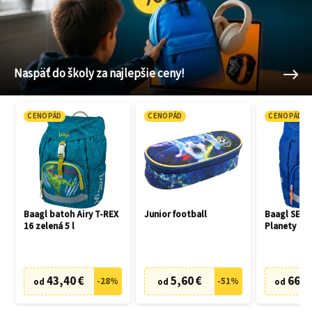
Naspäť do školy za najlepšie ceny!
CENOPÁD
CENOPÁD
CENOPÁD
Baagl batoh Airy T-REX
Junior football
Baagl SET 3
16 zelená 5 l
Planety
43,40 €
5,60 €
66,7
-
28
%
-
51
%
od
od
od