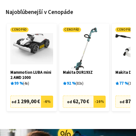
Najobľúbenejší v Cenopáde
CENOPÁD
CENOPÁD
CENOPÁD
Mammotion LUBA mini
Makita DUR193Z
Makita DH
2 AWD 1000
99
%
4
x
92
%
83
x
77
%
19
x
1 299,00 €
62,70 €
87,6
-
6
%
-
16
%
od
od
od