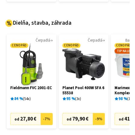
Dielňa, stavba, záhrada
Čerpadlá
Čerpadlá
Bazé
CENOPÁD
CENOPÁD
CENOPÁD
TIP NA LETO
Fieldmann FVC 2001-EC
Planet Pool 400W SFA 6
Marimex 1
55538
Komplex 5v
84
%
54
x
95
%
3
x
98
%
18
x
27,80 €
79,90 €
41,9
-
7
%
-
9
%
od
od
od