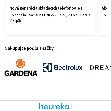
Nová generácia skladacích telefónov je tu
Ako v
Čo prinášajú Samsung Galaxy Z Fold8, Z Fold8 Ultra a
Čo zao
Z Flip8?
Nakupujte podľa značky