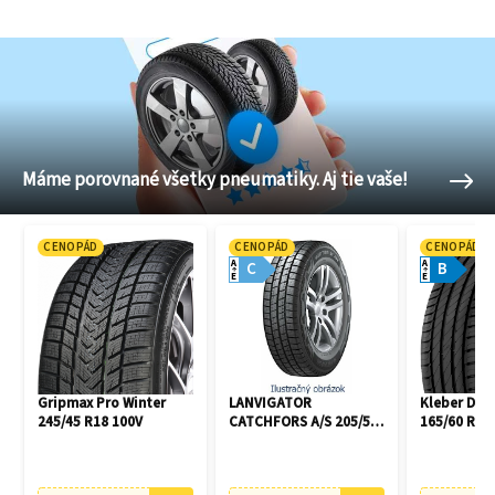
Máme porovnané všetky pneumatiky. Aj tie vaše!
CENOPÁD
CENOPÁD
CENOPÁD
A
A
C
B
E
E
Gripmax Pro Winter
LANVIGATOR
Kleber Dyn
245/45 R18 100V
CATCHFORS A/S 205/55
165/60 R14
R16 94V