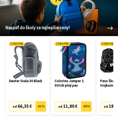
Naspäť do školy za najlepšie ceny!
CENOPÁD
CENOPÁD
CENOPÁD
Deuter Scula 30 Black
Colorino Jumper 2
Paso Školsk
Stitch plný pes
trojkomoro
peračník M
66,35 €
11,80 €
18,2
-
41
%
-
60
%
od
od
od