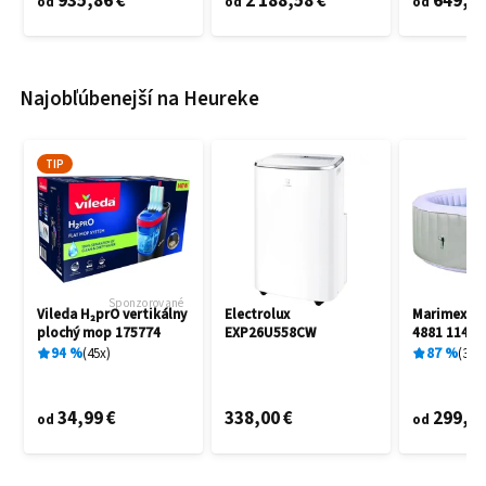
935,86 €
2 188,58 €
649,60
od
od
od
Najobľúbenejší na Heureke
TIP
Sponzorované
Vileda H₂prO vertikálny
Electrolux
Marimex A
plochý mop 175774
EXP26U558CW
4881 11400
94
%
45
x
87
%
3
x
34,99 €
338,00 €
299,00
od
od