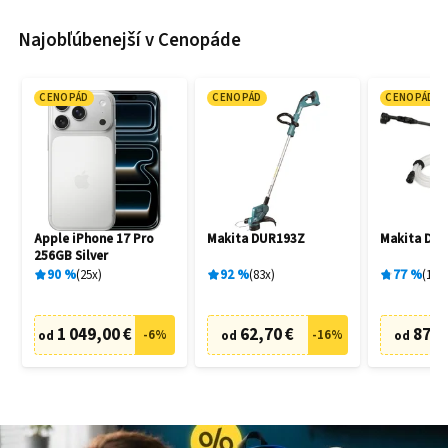
Najobľúbenejší v Cenopáde
CENOPÁD
CENOPÁD
CENOPÁD
Apple iPhone 17 Pro
Makita DUR193Z
Makita DH
256GB Silver
90
%
25
x
92
%
83
x
77
%
19
x
1 049,00 €
62,70 €
87,6
-
6
%
-
16
%
od
od
od