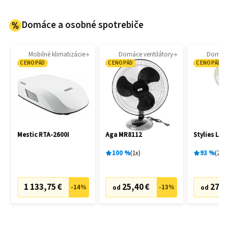
Domáce a osobné spotrebiče
Mobilné klimatizácie
Domáce ventilátory
Domáce 
CENOPÁD
CENOPÁD
CENOPÁD
Mestic RTA-2600I
Aga MR8112
Stylies Lac
100
%
1
x
93
%
2
x
1 133,75 €
25,40 €
27,0
-
14
%
-
13
%
od
od