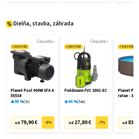
Dielňa, stavba, záhrada
Čerpadlá
Čerpadlá
CENOPÁD
CENOPÁD
CENOPÁD
Planet Pool 400W SFA 6
Fieldmann FVC 2001-EC
Planet Poo
55538
ratan - 305
95
%
3
x
84
%
54
x
79,90 €
27,80 €
83,6
-
9
%
-
7
%
od
od
od