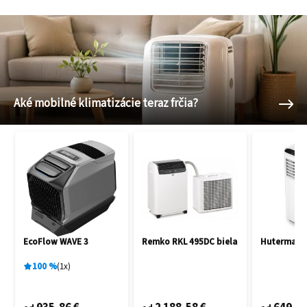
Aké mobilné klimatizácie teraz frčia?
EcoFlow WAVE 3
Remko RKL 495DC biela
Hutermann
100
%
1
x