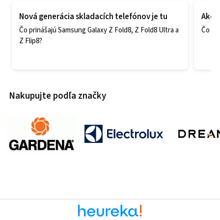
Nová generácia skladacích telefónov je tu
Ako v
Čo prinášajú Samsung Galaxy Z Fold8, Z Fold8 Ultra a
Čo zao
Z Flip8?
Nakupujte podľa značky