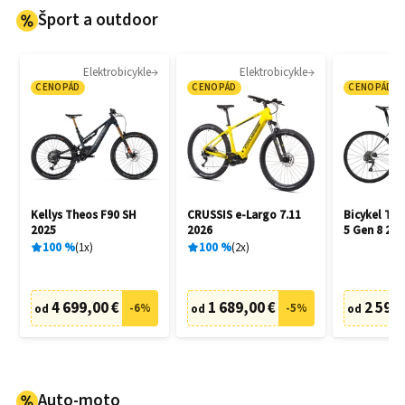
Šport a outdoor
Elektrobicykle
Elektrobicykle
CENOPÁD
CENOPÁD
CENOPÁD
Kellys Theos F90 SH
CRUSSIS e-Largo 7.11
Bicykel Tr
2025
2026
5 Gen 8 202
100
%
1
x
100
%
2
x
4 699,00 €
1 689,00 €
2 599,
-
6
%
-
5
%
od
od
od
Auto-moto