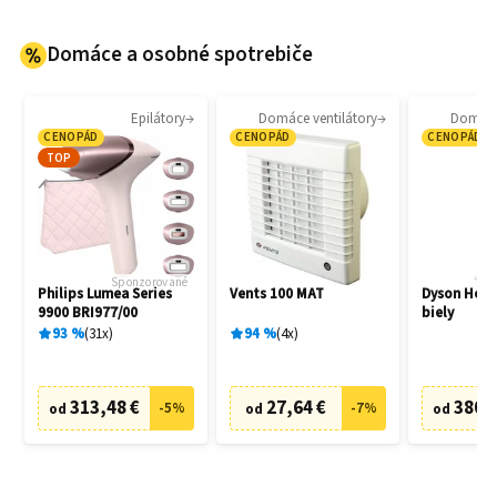
Domáce a osobné spotrebiče
Epilátory
Domáce ventilátory
Domáce 
CENOPÁD
CENOPÁD
CENOPÁD
TOP
Sponzorované
Philips Lumea Series
Vents 100 MAT
Dyson Hot
9900 BRI977/00
biely
93
%
31
x
94
%
4
x
313,48 €
27,64 €
380,
-
5
%
-
7
%
od
od
od