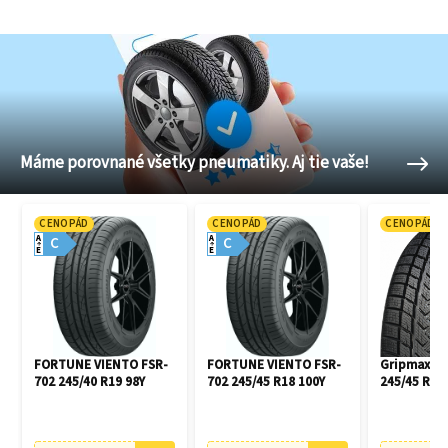
Máme porovnané všetky pneumatiky. Aj tie vaše!
CENOPÁD
CENOPÁD
CENOPÁD
A
A
C
C
E
E
FORTUNE VIENTO FSR-
FORTUNE VIENTO FSR-
Gripmax Pr
702 245/40 R19 98Y
702 245/45 R18 100Y
245/45 R18