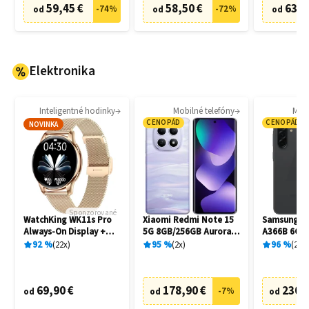
59,45 €
58,50 €
63,8
-
74
%
-
72
%
od
od
od
Elektronika
Inteligentné hodinky
Mobilné telefóny
Mobi
CENOPÁD
CENOPÁD
NOVINKA
Sponzorované
WatchKing WK11s Pro
Xiaomi Redmi Note 15
Samsung Ga
Always-On Display +
5G 8GB/256GB Aurora
A366B 6GB
Extra remienok
Purple
Awesome B
92
%
22
x
95
%
2
x
96
%
20
x
69,90 €
178,90 €
230,
-
7
%
od
od
od