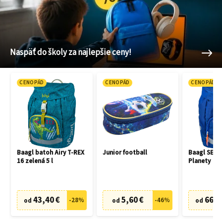
Naspäť do školy za najlepšie ceny!
CENOPÁD
CENOPÁD
CENOPÁD
Baagl batoh Airy T-REX
Junior football
Baagl SET 3
16 zelená 5 l
Planety
43,40 €
5,60 €
66,7
-
28
%
-
46
%
od
od
od