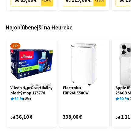
85,00 €
115,09 €
19,9
-
26
%
-
29
%
od
od
od
Najobľúbenejší na Heureke
TIP
Sponzorované
Vileda H₂prO vertikálny
Electrolux
Apple iPho
plochý mop 175774
EXP26U558CW
256GB Silve
94
%
45
x
90
%
25
x
36,10 €
338,00 €
1 115,
od
od