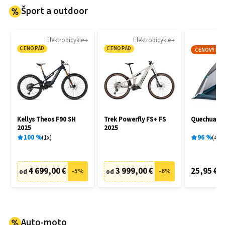
Šport a outdoor
Elektrobicykle
Elektrobicykle
CENOPÁD
CENOPÁD
CENOVÝ HIT
Kellys Theos F90 SH
Trek Powerfly FS+ FS
Quechua M
2025
2025
100
%
1
x
96
%
4
x
4 699,00 €
3 999,00 €
25,95 €
-
5
%
-
6
%
od
od
Auto-moto