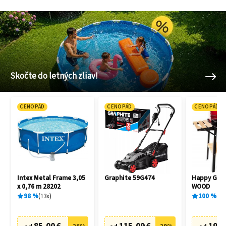
Skočte do letných zliav!
CENOPÁD
CENOPÁD
CENOPÁD
Intex Metal Frame 3,05
Graphite 59G474
Happy Gree
x 0,76 m 28202
WOOD
98
%
13
x
100
%
1
x