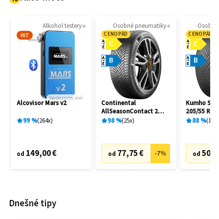
Alkohol testery
Osobné pneumatiky
Osobné
CENOPÁD
CENOPÁD
HIT
A
A
C
C
E
E
A
A
B
B
E
E
Sponzorované
Alcovisor Mars v2
Continental
Kumho Solu
AllSeasonContact 2
205/55 R16
205/55 R16 91H
99
%
264
x
98
%
25
x
88
%
10
x
149,00 €
77,75 €
50,8
-
7
%
od
od
od
Dnešné tipy