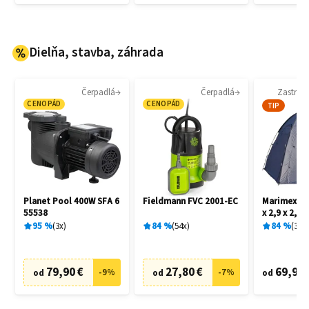
Dielňa, stavba, záhrada
Čerpadlá
Čerpadlá
Zastreš
CENOPÁD
CENOPÁD
TIP
Planet Pool 400W SFA 6
Fieldmann FVC 2001-EC
Marimex Sp
55538
x 2,9 x 2,2
95
%
3
x
84
%
54
x
84
%
3
x
79,90 €
27,80 €
69,90 
-
9
%
-
7
%
od
od
od