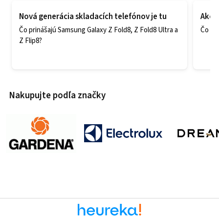
Nová generácia skladacích telefónov je tu
Ako v
Čo prinášajú Samsung Galaxy Z Fold8, Z Fold8 Ultra a
Čo zao
Z Flip8?
Nakupujte podľa značky