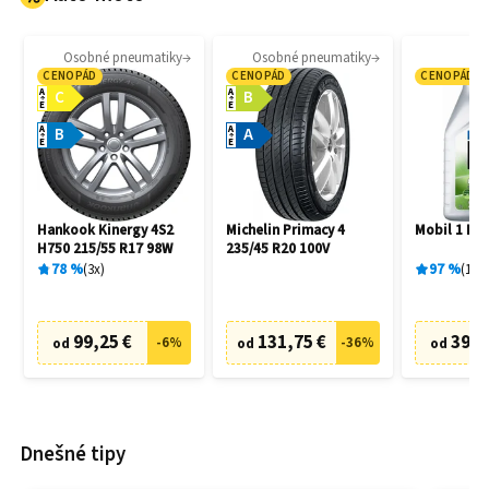
Osobné pneumatiky
Osobné pneumatiky
Mo
CENOPÁD
CENOPÁD
CENOPÁD
A
A
C
B
E
E
A
A
B
A
E
E
Hankook Kinergy 4S2
Michelin Primacy 4
Mobil 1 ESP
H750 215/55 R17 98W
235/45 R20 100V
78
%
3
x
97
%
166
99,25 €
131,75 €
39,9
-
6
%
-
36
%
od
od
od
Dnešné tipy