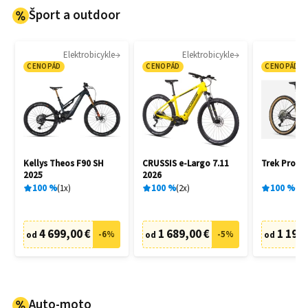
Šport a outdoor
Elektrobicykle
Elektrobicykle
CENOPÁD
CENOPÁD
CENOPÁD
Kellys Theos F90 SH
CRUSSIS e-Largo 7.11
Trek Procal
2025
2026
100
%
1
x
100
%
2
x
100
%
3
x
4 699,00 €
1 689,00 €
1 190,
-
6
%
-
5
%
od
od
od
Auto-moto