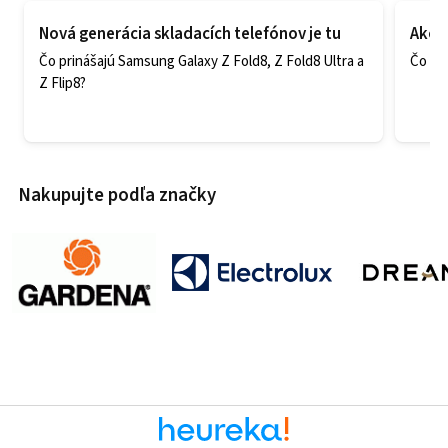
Nová generácia skladacích telefónov je tu
Ako v
Čo prinášajú Samsung Galaxy Z Fold8, Z Fold8 Ultra a
Čo zao
Z Flip8?
Nakupujte podľa značky