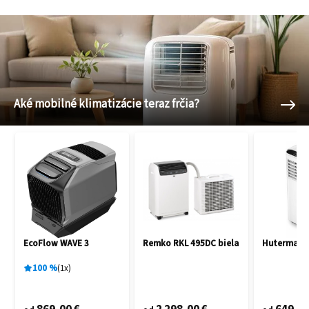
Aké mobilné klimatizácie teraz frčia?
EcoFlow WAVE 3
Remko RKL 495DC biela
Hutermann
100
%
1
x