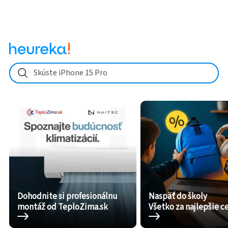
Skúste iPhone 15 Pro
Dohodnite si profesionálnu
Naspäť do školy
montáž od TeploZima.sk
Všetko za najlepšie c