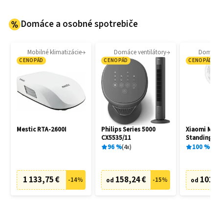
Domáce a osobné spotrebiče
Mobilné klimatizácie
Domáce ventilátory
Domáce 
CENOPÁD
CENOPÁD
CENOPÁD
Mestic RTA-2600I
Philips Series 5000
Xiaomi Miji
CX5535/11
Standing F
96
%
4
x
100
%
1
x
1 133,75 €
158,24 €
101,
-
14
%
-
15
%
od
od