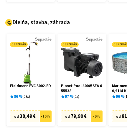
Dielňa, stavba, záhrada
Čerpadlá
Čerpadlá
CENOPÁD
CENOPÁD
CENOPÁD
Fieldmann FVC 3002-ED
Planet Pool 400W SFA 6
Marimex Flo
55538
0,91 M Kam
86
%
23
x
97
%
2
x
96
%
15
x
38,49 €
79,90 €
81,3
-
10
%
-
9
%
od
od
od