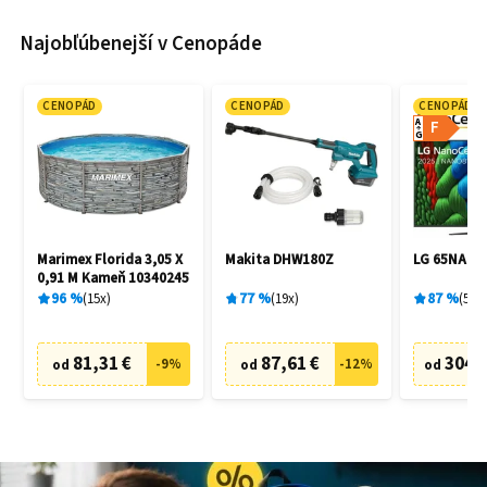
Najobľúbenejší v Cenopáde
CENOPÁD
CENOPÁD
CENOPÁD
A
F
G
Marimex Florida 3,05 X
Makita DHW180Z
LG 65NANO
0,91 M Kameň 10340245
96
%
15
x
77
%
19
x
87
%
5
x
81,31 €
87,61 €
304,
-
9
%
-
12
%
od
od
od