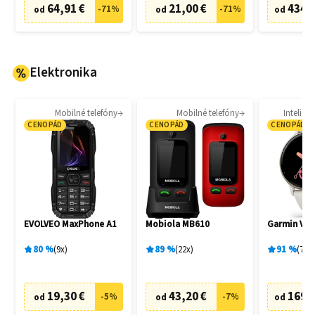
64,91 €
21,00 €
434,
-
71
%
-
71
%
od
od
od
Elektronika
Mobilné telefóny
Mobilné telefóny
Intelige
CENOPÁD
CENOPÁD
CENOPÁD
EVOLVEO MaxPhone A1
Mobiola MB610
Garmin Vívo
80
%
9
x
89
%
22
x
91
%
77
x
19,30 €
43,20 €
169,
-
5
%
-
7
%
od
od
od