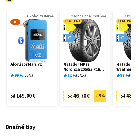
Alkohol testery
Osobné pneumatiky
Osobné
CENOPÁD
CENOPÁD
HIT
A
A
C
C
E
E
A
A
C
C
E
E
Sponzorované
Alcovisor Mars v2
Matador MP93
Matador MP
Nordicca 205/55 R16
Weather EV
91H
R16 91H
99
%
264
x
92
%
241
x
93
%
69
x
149,00 €
46,70 €
48,7
-
15
%
od
od
od
Dnešné tipy