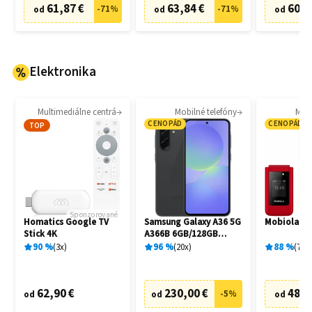
61,87 €
63,84 €
60,8
-
71
%
-
71
%
od
od
od
Elektronika
Multimediálne centrá
Mobilné telefóny
Mobi
CENOPÁD
CENOPÁD
TOP
Sponzorované
Homatics Google TV
Samsung Galaxy A36 5G
Mobiola M
Stick 4K
A366B 6GB/128GB
Awesome Black
90
%
3
x
96
%
20
x
88
%
7
x
62,90 €
230,00 €
48,2
-
5
%
od
od
od