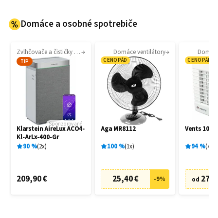
Domáce a osobné spotrebiče
Zvlhčovače a čističky vzduchu
Domáce ventilátory
Domáce 
CENOPÁD
CENOPÁD
TIP
Sponzorované
Klarstein AireLux ACO4-
Aga MR8112
Vents 100 
Kl-ArLx-400-Gr
90
%
2
x
100
%
1
x
94
%
4
x
209,90 €
25,40 €
27,6
-
9
%
od