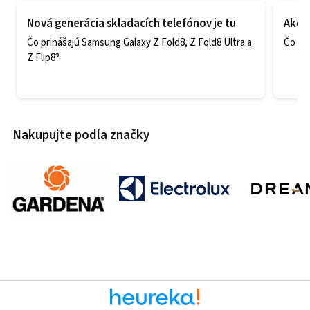
Nová generácia skladacích telefónov je tu
Ako v
Čo prinášajú Samsung Galaxy Z Fold8, Z Fold8 Ultra a
Čo zao
Z Flip8?
Nakupujte podľa značky