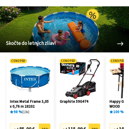
Skočte do letných zliav!
CENOPÁD
CENOPÁD
CENOPÁD
Intex Metal Frame 3,05
Graphite 59G474
Happy Gree
x 0,76 m 28202
WOOD
98
%
13
x
100
%
1
x