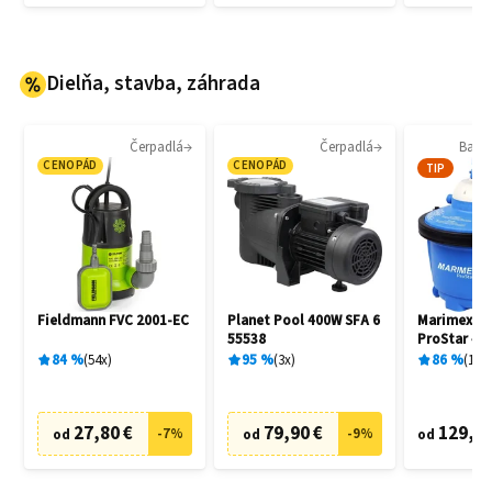
Dielňa, stavba, záhrada
Čerpadlá
Čerpadlá
Bazén
CENOPÁD
CENOPÁD
TIP
Fieldmann FVC 2001-EC
Planet Pool 400W SFA 6
Marimex 1
55538
ProStar 4 
filtrácia
84
%
54
x
95
%
3
x
86
%
136
27,80 €
79,90 €
129,20
-
7
%
-
9
%
od
od
od