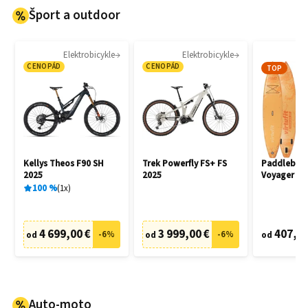
Šport a outdoor
Elektrobicykle
Elektrobicykle
P
CENOPÁD
CENOPÁD
TOP
Kellys Theos F90 SH
Trek Powerfly FS+ FS
Paddleboar
2025
2025
Voyager 38
100
%
1
x
4 699,00 €
3 999,00 €
407,90
-
6
%
-
6
%
od
od
od
Auto-moto