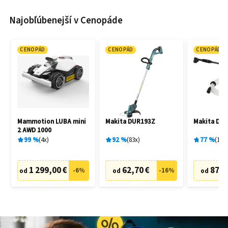
Najobľúbenejší v Cenopáde
CENOPÁD
CENOPÁD
CENOPÁD
Mammotion LUBA mini
Makita DUR193Z
Makita DH
2 AWD 1000
99
%
4
x
92
%
83
x
77
%
19
x
1 299,00 €
62,70 €
87,6
-
6
%
-
16
%
od
od
od