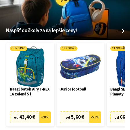
Naspäť do školy za najlepšie ceny!
CENOPÁD
CENOPÁD
CENOPÁD
Baagl batoh Airy T-REX
Junior football
Baagl SET 3
16 zelená 5 l
Planety
43,40 €
5,60 €
66,7
-
28
%
-
51
%
od
od
od