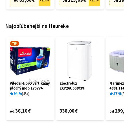
85,00 €
115,09 €
19,9
-
26
%
-
29
%
od
od
od
Najobľúbenejší na Heureke
TIP
Sponzorované
Vileda H₂prO vertikálny
Electrolux
Marimex A
plochý mop 175774
EXP26U558CW
4881 11400
94
%
45
x
87
%
3
x
36,10 €
338,00 €
299,00
od
od