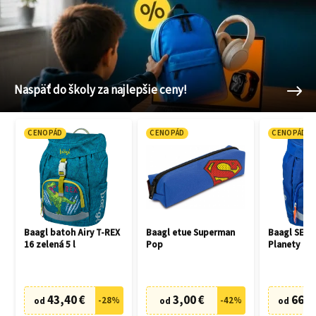
Naspäť do školy za najlepšie ceny!
CENOPÁD
CENOPÁD
CENOPÁD
Baagl batoh Airy T-REX
Baagl etue Superman
Baagl SET 3
16 zelená 5 l
Pop
Planety
43,40 €
3,00 €
66,7
-
28
%
-
42
%
od
od
od