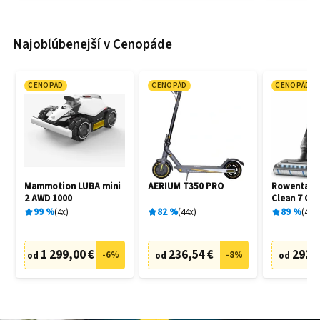
Najobľúbenejší v Cenopáde
CENOPÁD
CENOPÁD
CENOPÁD
Mammotion LUBA mini
AERIUM T350 PRO
Rowenta G
2 AWD 1000
Clean 7 GZ
99
%
4
x
82
%
44
x
89
%
4
x
1 299,00 €
236,54 €
292,
-
6
%
-
8
%
od
od
od