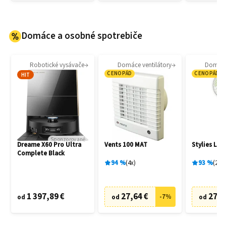
Domáce a osobné spotrebiče
Robotické vysávače
Domáce ventilátory
Domáce 
CENOPÁD
CENOPÁD
HIT
Sponzorované
Dreame X60 Pro Ultra
Vents 100 MAT
Stylies Lac
Complete Black
94
%
4
x
93
%
2
x
1 397,89 €
27,64 €
27,0
-
7
%
od
od
od