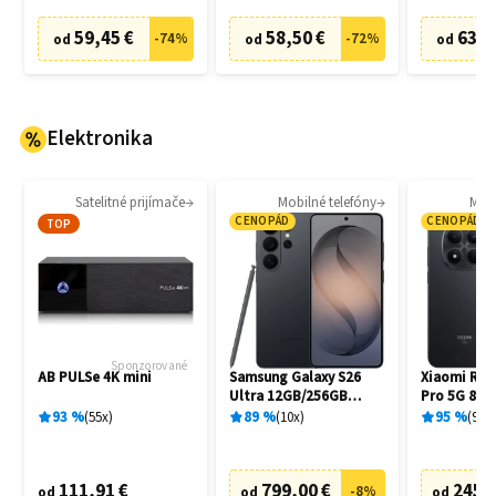
59,45 €
58,50 €
63,8
-
74
%
-
72
%
od
od
od
Elektronika
Satelitné prijímače
Mobilné telefóny
Mobi
CENOPÁD
CENOPÁD
TOP
Sponzorované
AB PULSe 4K mini
Samsung Galaxy S26
Xiaomi Red
Ultra 12GB/256GB
Pro 5G 8G
S948B Black
Black
93
%
55
x
89
%
10
x
95
%
94
x
111,91 €
799,00 €
245,
-
8
%
od
od
od