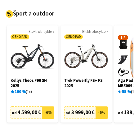
Šport a outdoor
Elektrobicykle
Elektrobicykle
P
CENOPÁD
CENOPÁD
TIP
Kellys Theos F90 SH
Trek Powerfly FS+ FS
Aga Paddl
2025
2025
MR5009 32
100
%
1
x
55
%
1
x
4 599,00 €
3 999,00 €
139,00
-
6
%
-
6
%
od
od
od