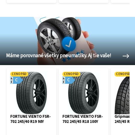
Máme porovnané všetky pneumatiky. Aj tie vaše!
CENOPÁD
CENOPÁD
CENOPÁD
A
A
C
C
E
E
FORTUNE VIENTO FSR-
FORTUNE VIENTO FSR-
Gripmax Pr
702 245/40 R19 98Y
702 245/45 R18 100Y
245/45 R18