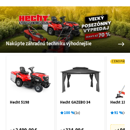
Nakúpte záhradnú techniku výhodnejšie
CENOPÁD
Hecht 5198
Hecht GAZEBO 34
Hecht 135 
100
%
1
x
91
%
48
x