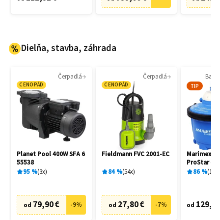
Dielňa, stavba, záhrada
Čerpadlá
Čerpadlá
Bazén
CENOPÁD
CENOPÁD
TIP
Planet Pool 400W SFA 6
Fieldmann FVC 2001-EC
Marimex 1
55538
ProStar 4 
filtrácia
95
%
3
x
84
%
54
x
86
%
136
79,90 €
27,80 €
129,20
-
9
%
-
7
%
od
od
od