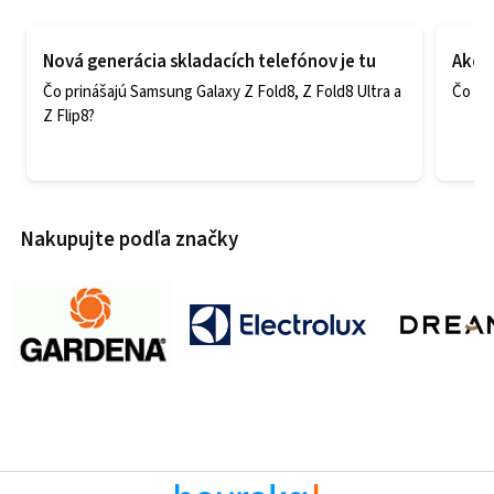
Nová generácia skladacích telefónov je tu
Ako v
Čo prinášajú Samsung Galaxy Z Fold8, Z Fold8 Ultra a
Čo zao
Z Flip8?
Nakupujte podľa značky