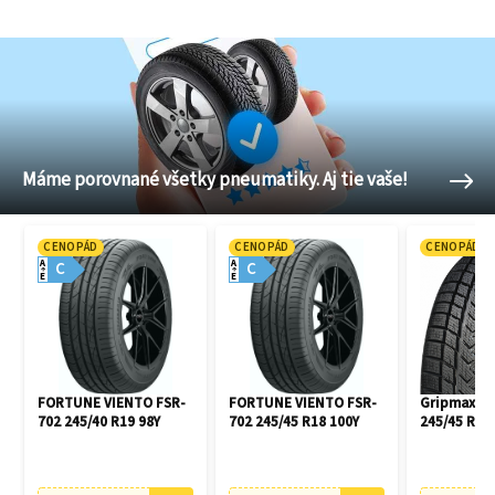
Máme porovnané všetky pneumatiky. Aj tie vaše!
CENOPÁD
CENOPÁD
CENOPÁD
A
A
C
C
E
E
FORTUNE VIENTO FSR-
FORTUNE VIENTO FSR-
Gripmax Pr
702 245/40 R19 98Y
702 245/45 R18 100Y
245/45 R18