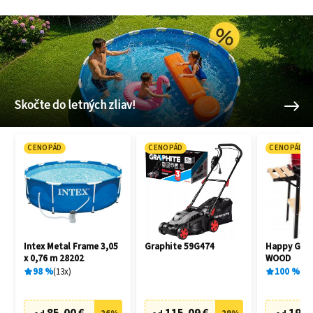
Skočte do letných zliav!
CENOPÁD
CENOPÁD
CENOPÁD
Intex Metal Frame 3,05
Graphite 59G474
Happy Gree
x 0,76 m 28202
WOOD
98
%
13
x
100
%
1
x