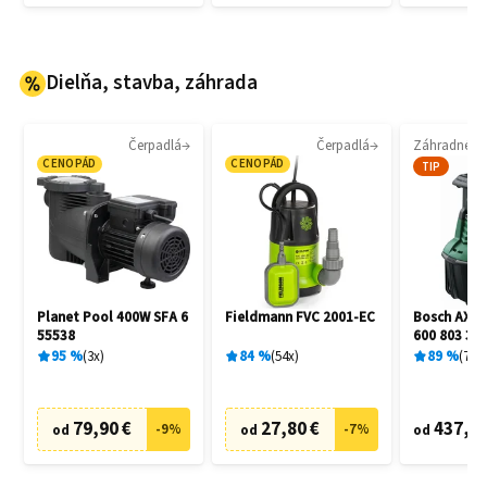
Dielňa, stavba, záhrada
Čerpadlá
Čerpadlá
CENOPÁD
CENOPÁD
TIP
Planet Pool 400W SFA 6
Fieldmann FVC 2001-EC
Bosch AXT 
55538
600 803 30
95
%
3
x
84
%
54
x
89
%
7
x
79,90 €
27,80 €
437,90
-
9
%
-
7
%
od
od
od