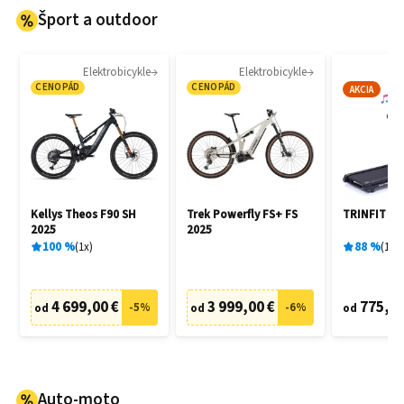
Šport a outdoor
Elektrobicykle
Elektrobicykle
B
CENOPÁD
CENOPÁD
AKCIA
Kellys Theos F90 SH
Trek Powerfly FS+ FS
TRINFIT Ga
2025
2025
100
%
1
x
88
%
15
x
4 699,00 €
3 999,00 €
775,00
-
5
%
-
6
%
od
od
od
Auto-moto