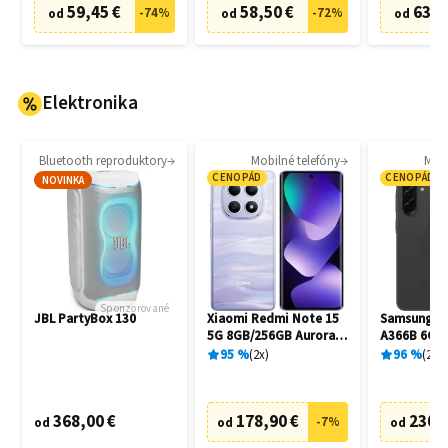
59,45 €
58,50 €
63,8
-
74
%
-
72
%
od
od
od
Elektronika
Bluetooth reproduktory
Mobilné telefóny
Mobi
CENOPÁD
CENOPÁD
NOVINKA
Sponzorované
JBL PartyBox 130
Xiaomi Redmi Note 15
Samsung Ga
5G 8GB/256GB Aurora
A366B 6GB
Purple
Awesome B
95
%
2
x
96
%
20
x
368,00 €
178,90 €
230,
-
7
%
od
od
od