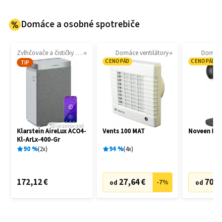
Domáce a osobné spotrebiče
Zvlhčovače a čističky vzduchu
Domáce ventilátory
Domáce 
CENOPÁD
CENOPÁD
TIP
Sponzorované
Klarstein AireLux ACO4-
Vents 100 MAT
Noveen F7
Kl-ArLx-400-Gr
90
%
2
x
94
%
4
x
172,12 €
27,64 €
70,6
-
7
%
od
od