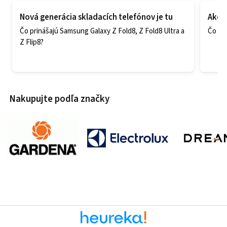
Nová generácia skladacích telefónov je tu
Ako v
Čo prinášajú Samsung Galaxy Z Fold8, Z Fold8 Ultra a
Čo zao
Z Flip8?
Nakupujte podľa značky