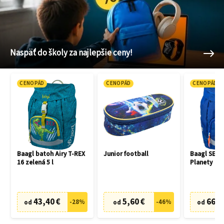
Naspäť do školy za najlepšie ceny!
CENOPÁD
CENOPÁD
CENOPÁD
Baagl batoh Airy T-REX
Junior football
Baagl SET 3
16 zelená 5 l
Planety
43,40 €
5,60 €
66,7
-
28
%
-
46
%
od
od
od