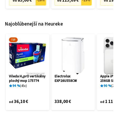
85,00 €
115,09 €
19,9
-
26
%
-
29
%
od
od
od
Najobľúbenejší na Heureke
TIP
Sponzorované
Vileda H₂prO vertikálny
Electrolux
Apple iPho
plochý mop 175774
EXP26U558CW
256GB Silve
94
%
45
x
90
%
25
x
36,10 €
338,00 €
1 119,
od
od