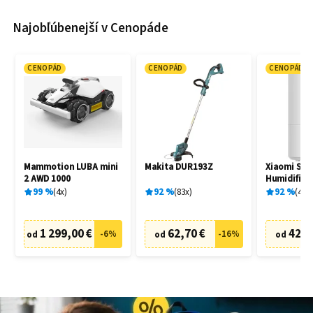
Najobľúbenejší v Cenopáde
CENOPÁD
CENOPÁD
CENOPÁD
Mammotion LUBA mini
Makita DUR193Z
Xiaomi Sma
2 AWD 1000
Humidifier 
99
%
4
x
92
%
83
x
92
%
42
x
1 299,00 €
62,70 €
42,9
-
6
%
-
16
%
od
od
od