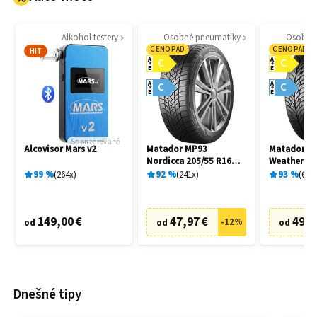
Alkohol testery
Osobné pneumatiky
Osobné
CENOPÁD
CENOPÁD
HIT
A
A
C
C
E
E
A
A
C
C
E
E
Sponzorované
Alcovisor Mars v2
Matador MP93
Matador MP
Nordicca 205/55 R16
Weather EV
91H
R16 91H
99
%
264
x
92
%
241
x
93
%
69
x
149,00 €
47,97 €
49,9
-
12
%
od
od
od
Dnešné tipy