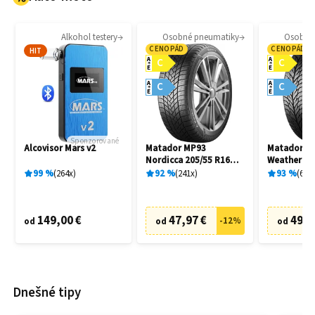
Alkohol testery
Osobné pneumatiky
Osobné
CENOPÁD
CENOPÁD
HIT
A
A
C
C
E
E
A
A
C
C
E
E
Sponzorované
Alcovisor Mars v2
Matador MP93
Matador MP
Nordicca 205/55 R16
Weather EV
91H
R16 91H
99
%
264
x
92
%
241
x
93
%
69
x
149,00 €
47,97 €
49,9
-
12
%
od
od
od
Dnešné tipy