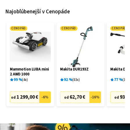
Najobľúbenejší v Cenopáde
CENOPÁD
CENOPÁD
CENOPÁD
Mammotion LUBA mini
Makita DUR193Z
Makita DH
2 AWD 1000
99
%
4
x
92
%
83
x
77
%
19
x
1 299,00 €
62,70 €
93,9
-
6
%
-
16
%
od
od
od