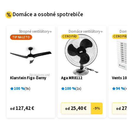
Domáce a osobné spotrebiče
Stropné ventilátory
Domáce ventilátory
Domáce 
CENOPÁD
CENOPÁD
TIP NA LETO
Sponzorované
Klarstein Figo čierny
Aga MR8112
Vents 100 
100
%
9
x
100
%
1
x
94
%
4
x
127,42 €
25,40 €
27,6
-
9
%
od
od
od