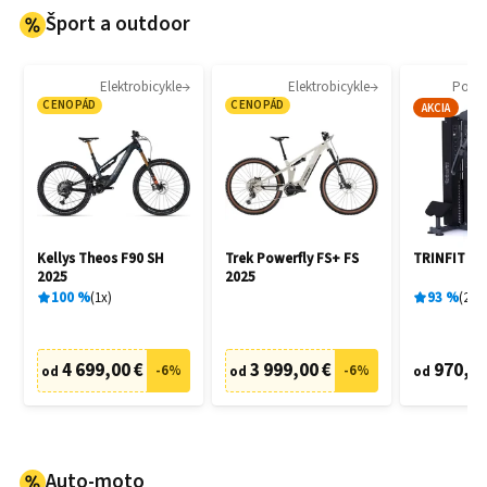
Šport a outdoor
Elektrobicykle
Elektrobicykle
Posil
CENOPÁD
CENOPÁD
AKCIA
Kellys Theos F90 SH
Trek Powerfly FS+ FS
TRINFIT G
2025
2025
100
%
1
x
93
%
2
x
4 699,00 €
3 999,00 €
970,00
-
6
%
-
6
%
od
od
od
Auto-moto