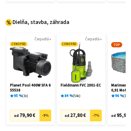
Dielňa, stavba, záhrada
Čerpadlá
Čerpadlá
CENOPÁD
CENOPÁD
TOP
Planet Pool 400W SFA 6
Fieldmann FVC 2001-EC
Marimex Flo
55538
0,91 Motív
10340245
95
%
3
x
84
%
54
x
96
%
15
x
79,90 €
27,80 €
95,90 
-
9
%
-
7
%
od
od
od