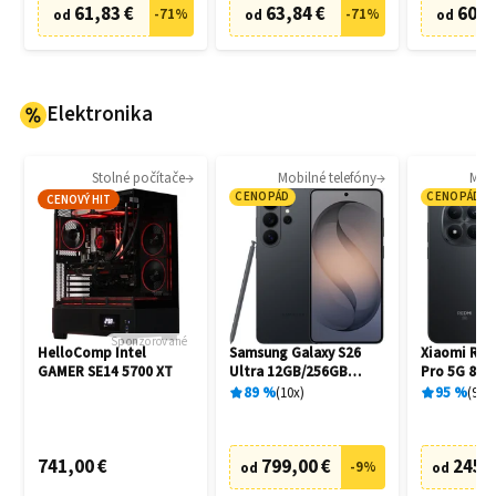
61,83 €
63,84 €
60,8
-
71
%
-
71
%
od
od
od
Elektronika
Stolné počítače
Mobilné telefóny
Mobi
CENOPÁD
CENOPÁD
CENOVÝ HIT
Sponzorované
HelloComp Intel
Samsung Galaxy S26
Xiaomi Red
GAMER SE14 5700 XT
Ultra 12GB/256GB
Pro 5G 8G
S948B Black
Black
89
%
10
x
95
%
94
x
741,00 €
799,00 €
245,
-
9
%
od
od