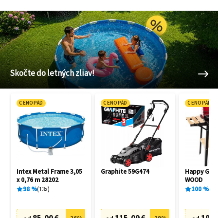
Skočte do letných zliav!
CENOPÁD
CENOPÁD
CENOPÁD
Intex Metal Frame 3,05
Graphite 59G474
Happy Gree
x 0,76 m 28202
WOOD
98
%
13
x
100
%
1
x