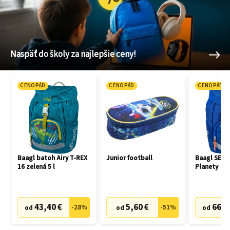
Naspäť do školy za najlepšie ceny!
CENOPÁD
CENOPÁD
CENOPÁD
Baagl batoh Airy T-REX
Junior football
Baagl SET 3
16 zelená 5 l
Planety
43,40 €
5,60 €
66,7
-
28
%
-
51
%
od
od
od