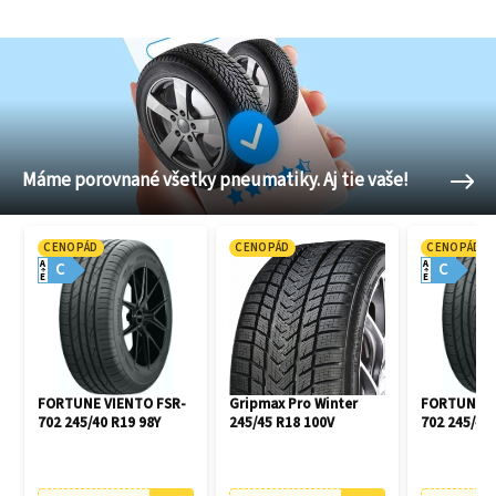
Máme porovnané všetky pneumatiky. Aj tie vaše!
CENOPÁD
CENOPÁD
CENOPÁD
A
A
C
C
E
E
FORTUNE VIENTO FSR-
Gripmax Pro Winter
FORTUNE V
702 245/40 R19 98Y
245/45 R18 100V
702 245/45