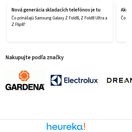
Nová generácia skladacích telefónov je tu
Ako v
Čo prinášajú Samsung Galaxy Z Fold8, Z Fold8 Ultra a
Čo zao
Z Flip8?
Nakupujte podľa značky