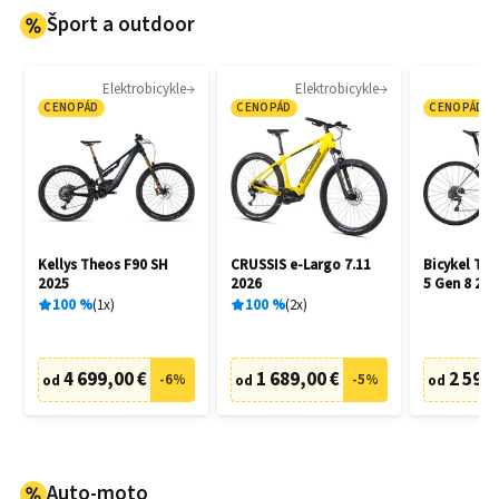
Šport a outdoor
Elektrobicykle
Elektrobicykle
CENOPÁD
CENOPÁD
CENOPÁD
Kellys Theos F90 SH
CRUSSIS e-Largo 7.11
Bicykel Tr
2025
2026
5 Gen 8 202
100
%
1
x
100
%
2
x
4 699,00 €
1 689,00 €
2 599,
-
6
%
-
5
%
od
od
od
Auto-moto