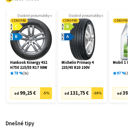
Osobné pneumatiky
Osobné pneumatiky
Mo
CENOPÁD
CENOPÁD
CENOPÁD
A
A
C
B
E
E
A
A
B
A
E
E
Hankook Kinergy 4S2
Michelin Primacy 4
Mobil 1 ESP
H750 215/55 R17 98W
235/45 R20 100V
78
%
3
x
97
%
166
99,25 €
131,75 €
39,9
-
5
%
-
36
%
od
od
od
Dnešné tipy