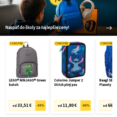
Naspäť do školy za najlepšie ceny!
CENOPÁD
CENOPÁD
CENOPÁD
LEGO® NINJAGO® Green
Colorino Jumper 2
Baagl SET 3
batoh
Stitch plný pes
Planety
33,51 €
11,80 €
66,7
-
49
%
-
60
%
od
od
od