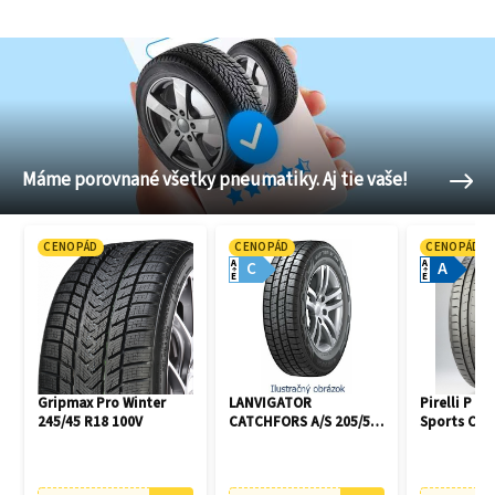
Máme porovnané všetky pneumatiky. Aj tie vaše!
CENOPÁD
CENOPÁD
CENOPÁD
A
A
C
A
E
E
Gripmax Pro Winter
LANVIGATOR
Pirelli P Z
245/45 R18 100V
CATCHFORS A/S 205/55
Sports Car
R16 94V
108Y