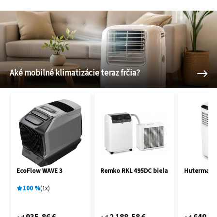
Aké mobilné klimatizácie teraz frčia?
EcoFlow WAVE 3
Remko RKL 495DC biela
Hutermann
100
%
1
x