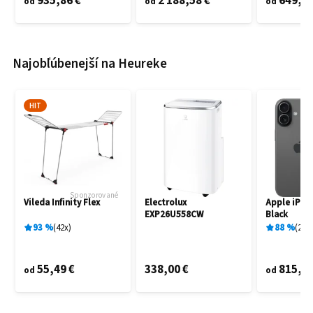
935,86 €
2 188,58 €
649,60
od
od
od
Najobľúbenejší na Heureke
HIT
Sponzorované
Vileda Infinity Flex
Electrolux
Apple iPho
EXP26U558CW
Black
93
%
42
x
88
%
27
x
55,49 €
338,00 €
815,00
od
od