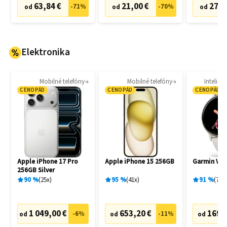
63,84 €
21,00 €
27,3
-
71
%
-
70
%
od
od
od
Elektronika
Mobilné telefóny
Mobilné telefóny
Intelige
CENOPÁD
CENOPÁD
CENOPÁD
Apple iPhone 17 Pro
Apple iPhone 15 256GB
Garmin Vívo
256GB Silver
90
%
25
x
95
%
41
x
91
%
77
x
1 049,00 €
653,20 €
169,
-
6
%
-
11
%
od
od
od