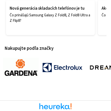
Nová generácia skladacích telefónov je tu
Ako v
Čo prinášajú Samsung Galaxy Z Fold8, Z Fold8 Ultra a
Čo zao
Z Flip8?
Nakupujte podľa značky