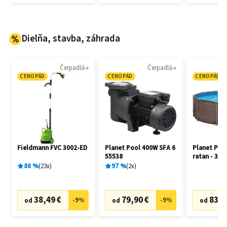
Dielňa, stavba, záhrada
Čerpadlá
Čerpadlá
CENOPÁD
CENOPÁD
CENOPÁD
Fieldmann FVC 3002-ED
Planet Pool 400W SFA 6
Planet Poo
55538
ratan - 305
86
%
23
x
97
%
2
x
38,49 €
79,90 €
83,6
-
9
%
-
9
%
od
od
od