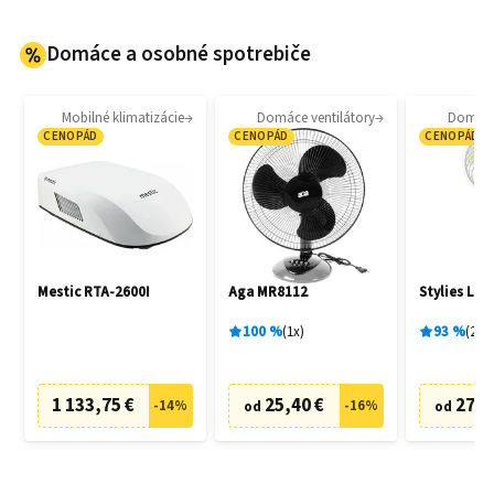
Domáce a osobné spotrebiče
Mobilné klimatizácie
Domáce ventilátory
Domáce 
CENOPÁD
CENOPÁD
CENOPÁD
Mestic RTA-2600I
Aga MR8112
Stylies Lac
100
%
1
x
93
%
2
x
1 133,75 €
25,40 €
27,0
-
14
%
-
16
%
od
od