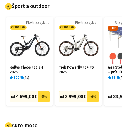
Šport a outdoor
Elektrobicykle
Elektrobicykle
Stoly na
CENOPÁD
CENOPÁD
TOP
Kellys Theos F90 SH
Trek Powerfly FS+ FS
Aga Stôl na
2025
2025
+ prísluše
100
%
1
x
91
%
5
x
4 699,00 €
3 999,00 €
83,90 
-
5
%
-
6
%
od
od
od
Auto-moto