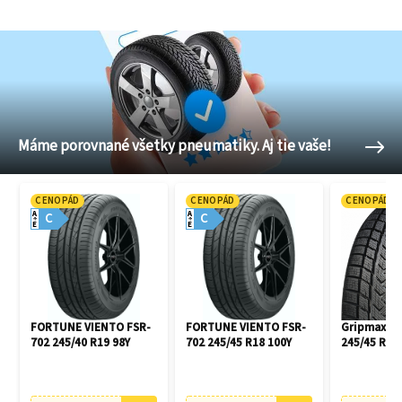
Máme porovnané všetky pneumatiky. Aj tie vaše!
CENOPÁD
CENOPÁD
CENOPÁD
A
A
C
C
E
E
FORTUNE VIENTO FSR-
FORTUNE VIENTO FSR-
Gripmax Pr
702 245/40 R19 98Y
702 245/45 R18 100Y
245/45 R18