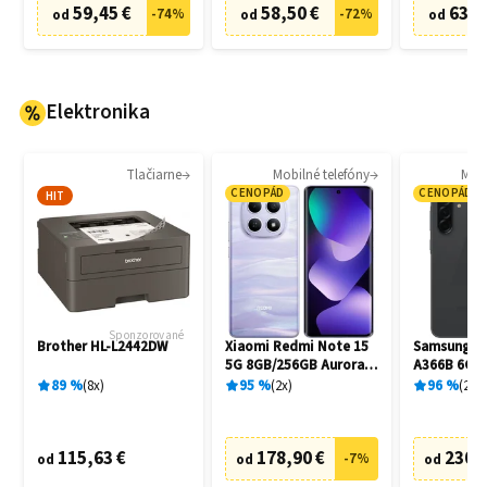
59,45 €
58,50 €
63,8
-
74
%
-
72
%
od
od
od
Elektronika
Tlačiarne
Mobilné telefóny
Mobi
CENOPÁD
CENOPÁD
HIT
Sponzorované
Brother HL-L2442DW
Xiaomi Redmi Note 15
Samsung Ga
5G 8GB/256GB Aurora
A366B 6GB
Purple
Awesome B
89
%
8
x
95
%
2
x
96
%
20
x
115,63 €
178,90 €
230,
-
7
%
od
od
od