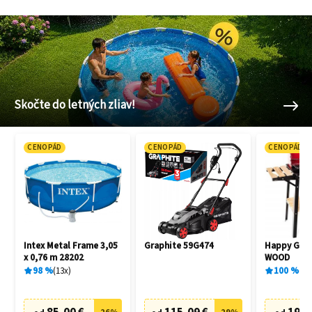
Skočte do letných zliav!
CENOPÁD
CENOPÁD
CENOPÁD
Intex Metal Frame 3,05
Graphite 59G474
Happy Gree
x 0,76 m 28202
WOOD
98
%
13
x
100
%
1
x