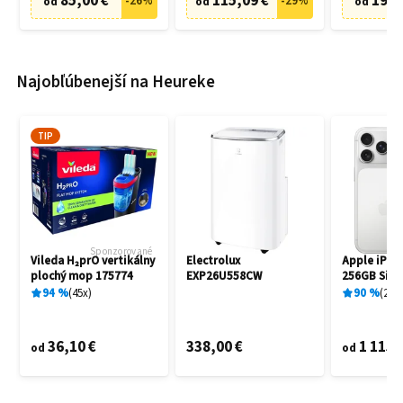
85,00 €
115,09 €
19,9
-
26
%
-
29
%
od
od
od
Najobľúbenejší na Heureke
TIP
Sponzorované
Vileda H₂prO vertikálny
Electrolux
Apple iPho
plochý mop 175774
EXP26U558CW
256GB Silve
94
%
45
x
90
%
25
x
36,10 €
338,00 €
1 115,
od
od