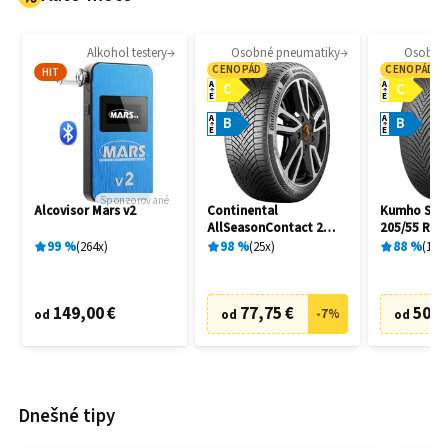
Alkohol testery
Osobné pneumatiky
Osobné
CENOPÁD
CENOPÁD
HIT
A
A
C
C
E
E
A
A
B
B
E
E
Sponzorované
Alcovisor Mars v2
Continental
Kumho Solu
AllSeasonContact 2
205/55 R16
205/55 R16 91H
99
%
264
x
98
%
25
x
88
%
10
x
149,00 €
77,75 €
50,8
-
7
%
od
od
od
Dnešné tipy