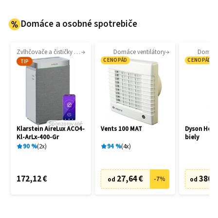
Domáce a osobné spotrebiče
Zvlhčovače a čističky vzduchu
Domáce ventilátory
Domáce 
CENOPÁD
CENOPÁD
TIP
Sponzorované
Klarstein AireLux ACO4-
Vents 100 MAT
Dyson Hot
Kl-ArLx-400-Gr
biely
90
%
2
x
94
%
4
x
172,12 €
27,64 €
380,
-
7
%
od
od