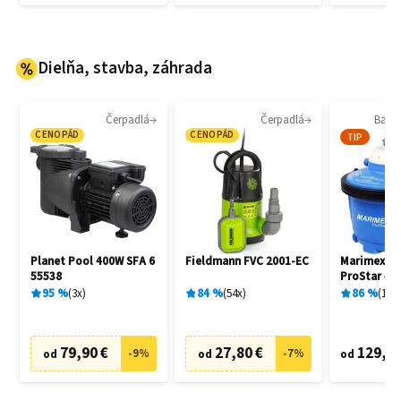
Dielňa, stavba, záhrada
Čerpadlá
Čerpadlá
Bazén
CENOPÁD
CENOPÁD
TIP
Planet Pool 400W SFA 6
Fieldmann FVC 2001-EC
Marimex 1
55538
ProStar 4 
filtrácia
95
%
3
x
84
%
54
x
86
%
136
79,90 €
27,80 €
129,20
-
9
%
-
7
%
od
od
od