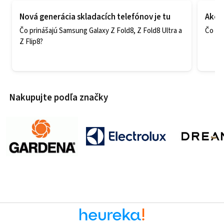
Nová generácia skladacích telefónov je tu
Ako v
Čo prinášajú Samsung Galaxy Z Fold8, Z Fold8 Ultra a
Čo zao
Z Flip8?
Nakupujte podľa značky