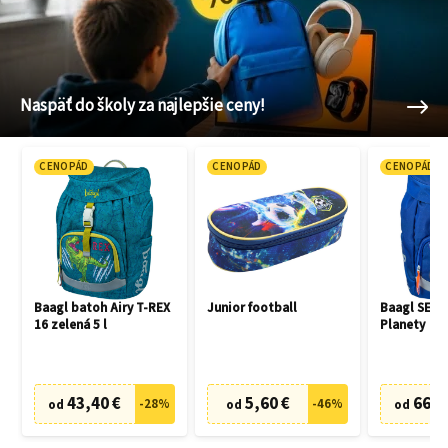
Naspäť do školy za najlepšie ceny!
CENOPÁD
CENOPÁD
CENOPÁD
Baagl batoh Airy T-REX
Junior football
Baagl SET 3
16 zelená 5 l
Planety
43,40 €
5,60 €
66,7
-
28
%
-
46
%
od
od
od