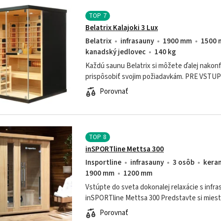
TOP
7
Belatrix Kalajoki 3 Lux
Belatrix
infrasauny
1900 mm
1500
kanadský jedlovec
140 kg
Každú saunu Belatrix si môžete ďalej nakonf
prispôsobiť svojim požiadavkám. PRE VSTU
KONFIGURÁTORA VLOŽTE POŽADOVANÚ 
Porovnať
KOŠÍKA. Následne sa Vám...
TOP
8
inSPORTline Mettsa 300
Insportline
infrasauny
3 osôb
kera
1900 mm
1200 mm
Vstúpte do sveta dokonalej relaxácie s infr
inSPORTline Mettsa 300 Predstavte si miest
spomalí a vy sa môžete sústrediť na starostli
Porovnať
dušu....