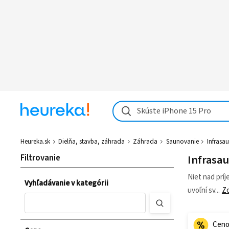
Skúste iPhone 15 Pro
Heureka.sk
Dielňa, stavba, záhrada
Záhrada
Saunovanie
Infrasa
Filtrovanie
Infrasa
Niet nad príj
Vyhľadávanie v kategórii
uvoľní sv
Zo
Ceno