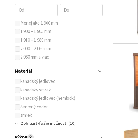
Menej ako 1 900 mm
1 900 – 1 905 mm
1 910 – 1 980 mm
2 000 – 2 060 mm
2 060 mm a viac
Materiál
kanadský jedlovec
kanadský smrek
kanadský jedľovec (hemlock)
červený ceder
smrek
Zobraziť ďalšie možnosti
Výkon