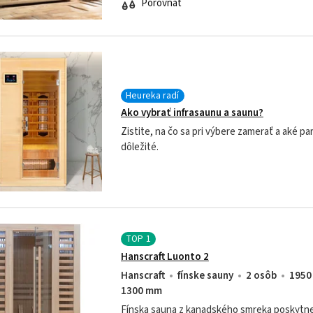
Porovnať
dušu....
Heureka radí
Ako vybrať infrasaunu a saunu?
Zistite, na čo sa pri výbere zamerať a aké p
dôležité.
TOP
1
Hanscraft Luonto 2
Hanscraft
fínske sauny
2 osôb
1950
1300 mm
Fínska sauna z kanadského smreka poskytn