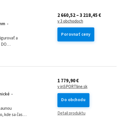
2 660,52 – 3 218,45 €
v 3 obchodoch
 mm
Porovnať ceny
igurovať a
P DO
INFRASAUNU DO
1 779,90 €
v inSPORTline.sk
mické
Do obchodu
asaunou
Detail produktu
o, kde sa čas
vosť o svoje telo a