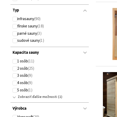
Typ
infrasauny
fínske sauny
parné sauny
sudové sauny
Kapacita sauny
1 osôb
2 osôb
3 osôb
4 osôb
5 osôb
Zobraziť ďalšie možnosti
Výrobca