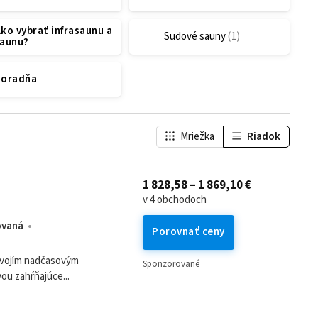
ko vybrať infrasaunu a
Sudové sauny
saunu?
Poradňa
Mriežka
Riadok
1 828,58 – 1 869,10 €
v 4 obchodoch
ovaná
Porovnať ceny
 svojím nadčasovým
Sponzorované
ou zahŕňajúce...