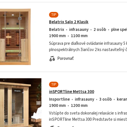
TIP
Belatrix Salo 2 Klasik
Belatrix
infrasauny
2 osôb
plne spe
1900 mm
1100 mm
Súprava pre diaľkové ovládanie infrasauny 5 
plnospektrálnych žiaričov 2 ks nastaviteľný č
plynulou reguláciou 1 ks podlahový žiarič Re
Porovnať
kúrenia
TIP
inSPORTline Mettsa 300
Insportline
infrasauny
3 osôb
kera
1900 mm
1200 mm
Vstúpte do sveta dokonalej relaxácie s infr
inSPORTline Mettsa 300 Predstavte si miest
spomalí a vy sa môžete sústrediť na starostli