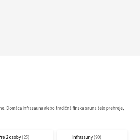
une. Domáca infrasauna alebo tradičná fínska sauna telo prehreje,
Pre 2 osoby
Infrasauny