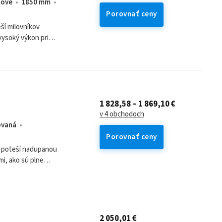
nové
1850 mm
Porovnať ceny
ší milovníkov
vysoký výkon pri
1 828,58 – 1 869,10 €
v 4 obchodoch
ovaná
Porovnať ceny
e poteší nadupanou
i, ako sú plne
2 050,01 €