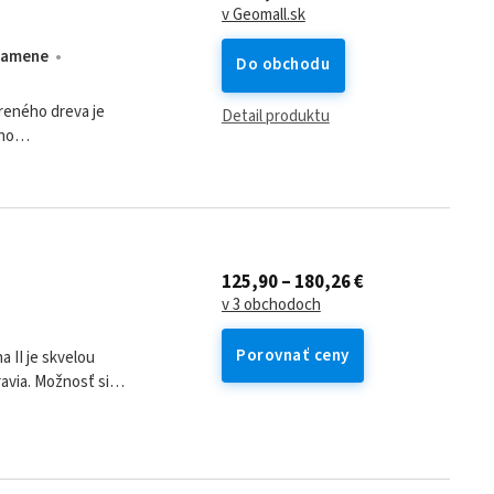
v Geomall.sk
kamene
Do obchodu
reného dreva je
Detail produktu
ho
125,90 – 180,26 €
v 3 obchodoch
Porovnať ceny
 II je skvelou
ravia. Možnosť si
ciu dobu...