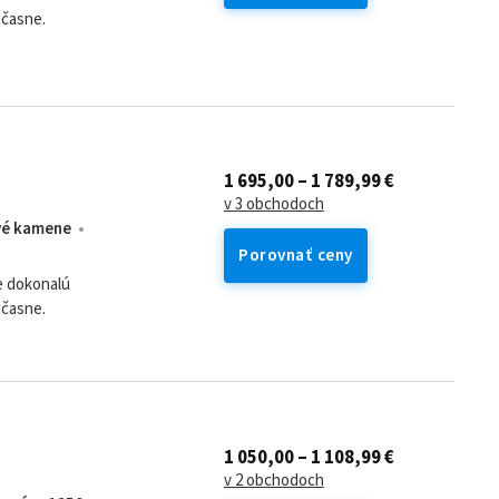
účasne.
1 695,00 – 1 789,99 €
v 3 obchodoch
vé kamene
Porovnať ceny
e dokonalú
účasne.
1 050,00 – 1 108,99 €
v 2 obchodoch