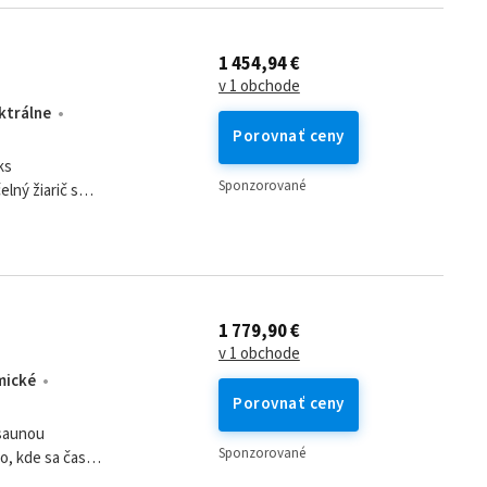
1 454,94 €
v 1 obchode
ktrálne
Porovnať ceny
ks
Sponzorované
elný žiarič s
guláciu intenzity
1 779,90 €
v 1 obchode
mické
Porovnať ceny
asaunou
Sponzorované
o, kde sa čas
vosť o svoje telo a