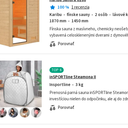
100
%
1 recenzia
Karibu
fínske sauny
2 osôb
lávové 
1870 mm
1450 mm
Fínska sauna z masívneho, chemicky neošet
vybavená celosklenenými dverami z dymové
bezpečnostného skla.
Porovnať
TOP
6
inSPORTline Steamona II
Insportline
3 kg
Prenosná parná sauna inSPORTline Steamona
investíciou nielen do odpočinku, ale aj do zd
kedykoľvek zájsť do sauny, nečakať na otvára
Porovnať