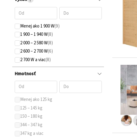
Menej ako 1 900 W
1 900 – 1 940 W
2 000 – 2 580 W
2 600 – 2 700 W
2 700 W a viac
Hmotnosť
Menej ako 125 kg
125 – 145 kg
150 – 180 kg
344 – 347 kg
347 kg a viac