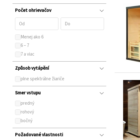
Počet ohrievačov
Menej ako 6
6 – 7
7 a viac
Způsob vytápění
plne spektrálne žiariče
Smer vstupu
predný
rohový
bočný
Požadované vlastnosti