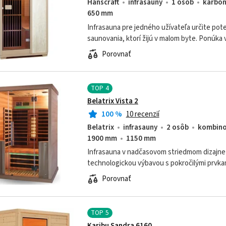
Hanscraft
infrasauny
1 osôb
karbó
650 mm
Infrasauna pre jedného užívateľa určite pote
saunovania, ktorí žijú v malom byte. Ponúka 
zachovaní skutočne malých rozmerov.
Porovnať
TOP
4
Belatrix Vista 2
100
%
10 recenzií
Belatrix
infrasauny
2 osôb
kombin
1900 mm
1150 mm
Infrasauna v nadčasovom striedmom dizajn
technologickou výbavou s pokročilými prvkam
spektrálne a karbónové žiariče.
Porovnať
TOP
5
Karibu Sandra 6160