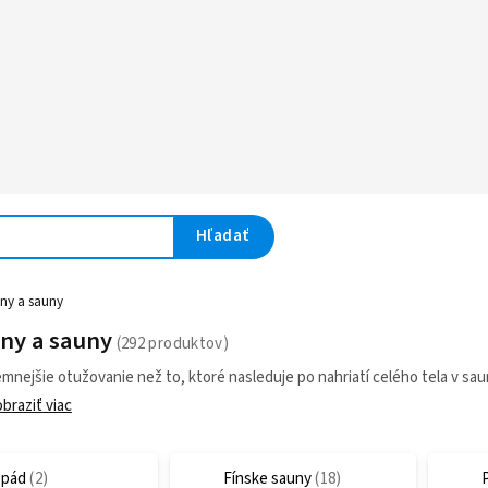
Hľadať
uny a sauny
uny a sauny
emnejšie otužovanie než to, ktoré nasleduje po nahriatí celého tela v sa
braziť viac
pád
Fínske sauny