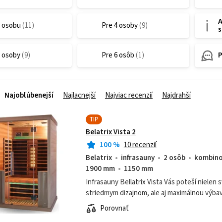
A
1 osobu
Pre 4 osoby
3 osoby
Pre 6 osôb
Najobľúbenejší
Najlacnejší
Najviac recenzií
Najdrahší
TIP
Belatrix Vista 2
100
%
10 recenzií
Belatrix
infrasauny
2 osôb
kombin
1900 mm
1150 mm
Infrasauny Bellatrix Vista Vás poteší nielen
striedmym dizajnom, ale aj maximálnou výbav
Porovnať