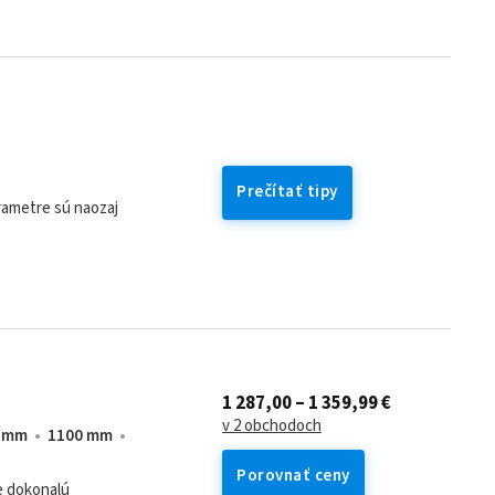
Prečítať tipy
arametre sú naozaj
1 287,00 – 1 359,99 €
v 2 obchodoch
 mm
1100 mm
Porovnať ceny
e dokonalú