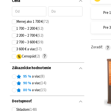
Cena
Pre 
Menej ako 1 700 €
Pre 
1 700 – 2 200 €
2 200 – 2 700 €
2 700 – 3 600 €
Zoradiť
3 600 € a viac
Cenopád
Zákaznícke hodnotenie
95
%
a viac
90
%
a viac
80
%
a viac
Dostupnosť
Skladom