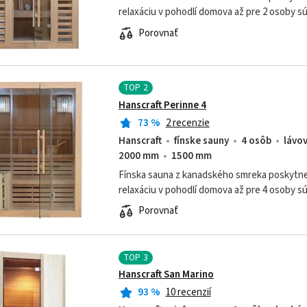
relaxáciu v pohodlí domova až pre 2 osoby s
Porovnať
TOP
2
Hanscraft Perinne 4
73
%
2 recenzie
Hanscraft
fínske sauny
4 osôb
lávo
2000 mm
1500 mm
Fínska sauna z kanadského smreka poskytn
relaxáciu v pohodlí domova až pre 4 osoby s
Porovnať
TOP
3
Hanscraft San Marino
93
%
10 recenzií