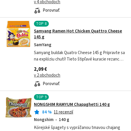
v 4 obchodoch
Porovnať
TOP
8
Samyang Ramen Hot Chicken Quattro Cheese
145 g
SamYang
Samyang buldak Quatro Cheese 145 g Pripravte sa
na explóziu chutí! Tieto štipľavé kuracie rezance
spájajú legendárnu ostrosť omáčky Buldak s
2,09 €
luxusnou krémovosťou štyroch...
v 2 obchodoch
Porovnať
TOP
9
NONGSHIM RAMYUM Chapaghetti 140 g
84
%
11 recenzií
Nongshim
140 g
Kórejské špagety s vyprážanou tmavou chajang