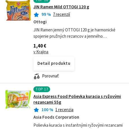
JIN Ramen Mild OTTOGI 120 g
99
%
7 recenzií
Ottogi
JIN Ramen jemný OTTOGI 120 g je harmonické
spojenie pružných rezancov a jemného
hovädzieho vývaru s hlbokou, ale neagresívnou
1,40 €
chuťou. Tento ramen je ideálny pre celú rodinu –...
v Krajina
Detail produktu
Porovnať
TOP
17
Asia Express Food Polievka kuracia s ryžovými
rezancami 55g
100
%
1 recenzia
Asia Foods Corporation
Polievka kuracia s instantnými ryžovými rezancami