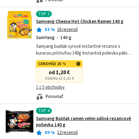
TOP
3
Samyang Cheese Hot Chicken Ramen 140 g
83
%
16 recenzií
SamYang
140 g
Samyang buldak syrové instantné rezance s
kuracou príchuťou 140g Instantná polievka pálivá.
Zloženie: Rezance (73,1%): - Pšenicná múka,
CENOPÁD 25 %
modifikovaný tapiokový škrob. -...
od 1,20 €
Ušetríte až 0,42 €
1 z 5 obchodov
Porovnať
TOP
4
Samyang Buldak ramen velmi pálivá rezancové
polievka 140 g
89
%
12 recenzií