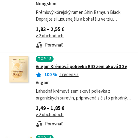
Nongshim
Prémiový kórejský ramen Shin Ramyun Black
Doprajte si luxusnejšiu a bohatšiu verziu
najobľúbenejších kórejských instantných
1,83 – 2,55 €
rezancov. Shin Ramyun Black od značky Nongshim
v 2 obchodoch
je...
Porovnať
TOP
15
Vilgain Krémová polievka BIO zemiaková 30 g
100
%
1 recenzia
Vilgain
Lahodná krémová zemiaková polievka z
organických surovín, pripravená z čisto prírodných
ingrediencií. Jemné korenenie, krémová
1,49 – 1,85 €
konzistencia a vysoký podiel rastlinných...
v 2 obchodoch
Porovnať
TOP
16