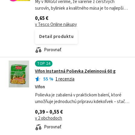
My v MAGGI veríme, že varenie z čerstvých
surovín, byliniek a kvalitného mäsa je to najlepšie,
čo si môžete dopriať. Zároveň vieme, že mnoho z
0,65 €
vás nemá vždy možnosť alebo čas si...
v Tesco Online nákupy
Detail produktu
Porovnať
TOP
24
Vifon Instantná Polievka Zeleninová 60 g
55
%
1 recenzia
Vifon
Polievka je zabalená v praktickom balení, ktoré
umožňuje jednoduchú prípravu kdekoľvek – stačí
zaliať horúcou vodou a polievka je pripravená.
0,39 – 0,55 €
Hlavné vlastnosti: - Rýchla...
v 2 obchodoch
Porovnať