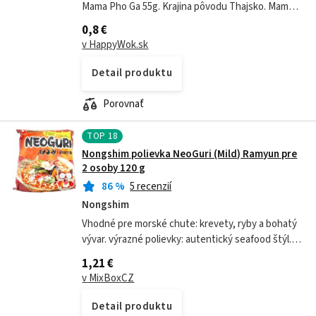
Mama Pho Ga 55g. Krajina pôvodu Thajsko. Mama
je jednou z najslávnejších značiek v Thajsku. Mama
0,8 €
Pho Ga instantné ryžové...
v HappyWok.sk
Detail produktu
Porovnať
TOP
18
Nongshim polievka NeoGuri (Mild) Ramyun pre
2 osoby 120 g
86
%
5 recenzií
Nongshim
Vhodné pre morské chute: krevety, ryby a bohatý
vývar. výrazné polievky: autentický seafood štýl.️
pikantné kombinácie: najmä Spicy verzie.
1,21 €
doplnenie hubami: zvýrazní umami....
v MixBoxCZ
Detail produktu