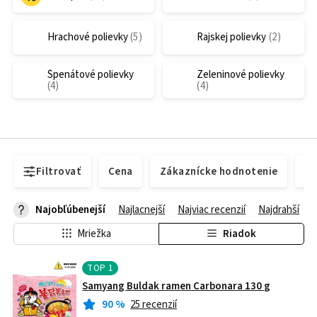
Hrachové polievky
Rajskej polievky
Špenátové polievky
Zeleninové polievky
Filtrovať
Cena
Zákaznícke hodnotenie
Do
Najobľúbenejší
Najlacnejší
Najviac recenzií
Najdrahší
Mriežka
Riadok
TOP
1
Samyang Buldak ramen Carbonara 130 g
90
%
25 recenzií