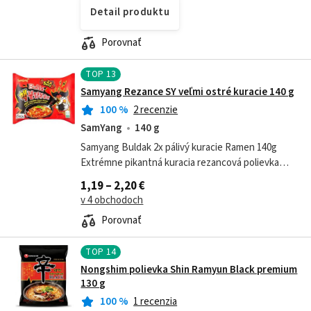
Detail produktu
Porovnať
TOP
13
Samyang Rezance SY veľmi ostré kuracie 140 g
100
%
2 recenzie
SamYang
140 g
Samyang Buldak 2x pálivý kuracie Ramen 140g
Extrémne pikantná kuracia rezancová polievka
Zloženie: Rezance: - Pšeničná múka ,
1,19 – 2,20 €
modifikovaný tapiokový škrob. -...
v 4 obchodoch
Porovnať
TOP
14
Nongshim polievka Shin Ramyun Black premium
130 g
100
%
1 recenzia