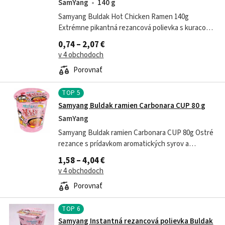
SamYang
140 g
Samyang Buldak Hot Chicken Ramen 140g
Extrémne pikantná rezancová polievka s kuracou
príchuťou Zloženie: Rezance: - Pšeničná múka ,
0,74 – 2,07 €
modifikovaný tapiokový škrob. -...
v 4 obchodoch
Porovnať
TOP
5
Samyang Buldak ramien Carbonara CUP 80 g
SamYang
Samyang Buldak ramien Carbonara CUP 80g Ostré
rezance s prídavkom aromatických syrov a
vyváženej zmesi korenia - Samyang Carbo Hot
1,58 – 4,04 €
Chicken Flavour Ramen je paleta pôvodných...
v 4 obchodoch
Porovnať
TOP
6
Samyang Instantná rezancová polievka Buldak