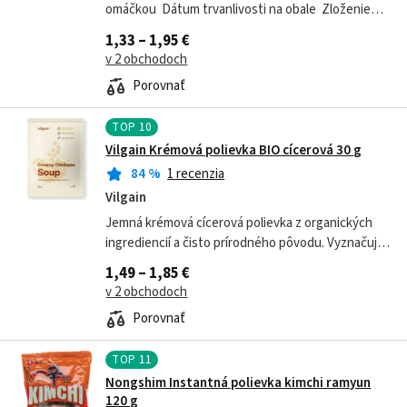
omáčkou Dátum trvanlivosti na obale Zloženie
rezancov: pšeničná múka, zemiakový škrob,
1,33 – 1,95 €
palmový olej, soľ, ochucovadlá (olej z...
v 2 obchodoch
Porovnať
TOP
10
Vilgain Krémová polievka BIO cícerová 30 g
84
%
1 recenzia
Vilgain
Jemná krémová cícerová polievka z organických
ingrediencií a čisto prírodného pôvodu. Vyznačuje
sa vysokým obsahom rastlinných bielkovín (25 %) a
1,49 – 1,85 €
bohatou, prirodzene orechovou...
v 2 obchodoch
Porovnať
TOP
11
Nongshim Instantná polievka kimchi ramyun
120 g