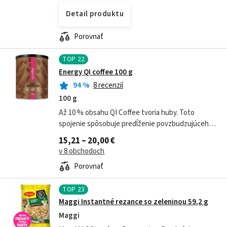
Detail produktu
Porovnať
TOP
22
Energy QI coffee 100 g
94
%
8 recenzií
100 g
Až 10 % obsahu QI Coffee tvoria huby. Toto
spojenie spôsobuje predĺženie povzbudzujúceho
efektu kávy, ktorý vedie k väčšej vitalite,
15,21 – 20,00 €
vytrvalosti a predovšetkým odolnosti voči...
v 8 obchodoch
Porovnať
TOP
23
Maggi Instantné rezance so zeleninou 59,2 g
Maggi