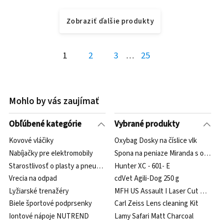
Zobraziť ďalšie produkty
1
2
3
…
25
Mohlo by vás zaujímať
Obľúbené kategórie
Vybrané produkty
Kovové vláčiky
Oxybag Dosky na číslice vlk
Nabíjačky pre elektromobily
Spona na peniaze Miranda s otvár
Starostlivosť o plasty a pneumatiky
Hunter XC - 601- E
Vrecia na odpad
cdVet Agili-Dog 250 g
Lyžiarské trenažéry
MFH US Assault I Laser Cut woodla
Biele športové podprsenky
Carl Zeiss Lens cleaning Kit
Iontové nápoje NUTREND
Lamy Safari Matt Charcoal