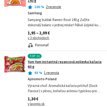
140 g
100
%
2 recenzie
SamYang
Samyang buldak Ramen Rosé 140 g Zažite
dokonalý balans v jednej miske! Pálivé ázijské kura
sa stretáva s jemnou krémovou omáčkou , ktorá
1,95 – 2,09 €
celému jedlu dodáva ľahko sladký...
v 3 obchodoch
Porovnať
TOP
21
Yum Yum Instantná rezancová polievka kačacia
60 g
93
%
1 recenzia
Ajinomoto Poland
Výrazná chuť: Aromatická kačacia príchuť (Duck
Flavour) s plnou, bohatou arómou typickou pre
ázijskú kuchyňu. Autentický pôvod: Tradičný
1,30 €
recept z Ázie – obľúbený produkt značky...
v lavonio.sk