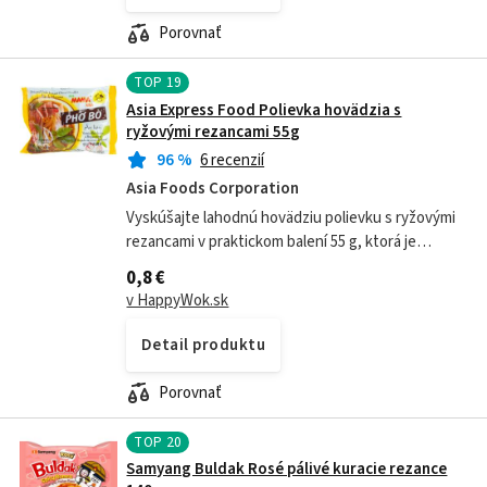
Porovnať
TOP
19
Asia Express Food Polievka hovädzia s
ryžovými rezancami 55g
96
%
6 recenzií
Asia Foods Corporation
Vyskúšajte lahodnú hovädziu polievku s ryžovými
rezancami v praktickom balení 55 g, ktorá je
ideálnou voľbou na rýchle a chutné jedlo. Táto
0,8 €
polievka prináša bohatú chuť...
v HappyWok.sk
Detail produktu
Porovnať
TOP
20
Samyang Buldak Rosé pálivé kuracie rezance