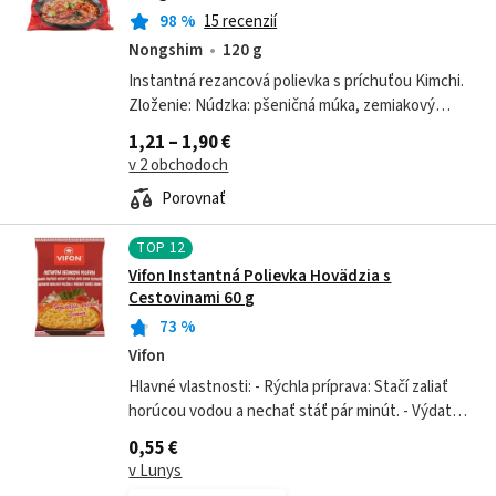
98
%
15 recenzií
Nongshim
120 g
Instantná rezancová polievka s príchuťou Kimchi.
Zloženie: Núdzka: pšeničná múka, zemiakový
škrob, palmový olej, soľ, regulátor kyslosti (E501,
1,21 – 1,90 €
E500), fosforečnan sodný...
v 2 obchodoch
Porovnať
TOP
12
Vifon Instantná Polievka Hovädzia s
Cestovinami 60 g
73
%
Vifon
Hlavné vlastnosti: - Rýchla príprava: Stačí zaliať
horúcou vodou a nechať stáť pár minút. - Výdatná
chuť hovädzieho: Bohatý hovädzí vývar s
0,55 €
intenzívnou chuťou mäsa a...
v Lunys