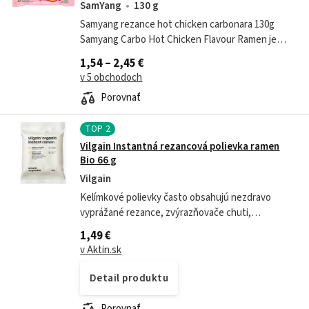
SamYang
130 g
Samyang rezance hot chicken carbonara 130g
Samyang Carbo Hot Chicken Flavour Ramen je
paleta pôvodných samyangských rezancov Buldak
1,54 – 2,45 €
Bokkeum Myeon, jednej z najchutnejších a...
v 5 obchodoch
Porovnať
TOP
2
Vilgain Instantná rezancová polievka ramen
Bio 66 g
Vilgain
Kelímkové polievky často obsahujú nezdravo
vyprážané rezance, zvýrazňovače chuti,
konzervanty a umelé arómy. Naše nie. Ramen od
1,49 €
Vilgainu z vrecúška si pripravíš za pár minút...
v Aktin.sk
Detail produktu
Porovnať