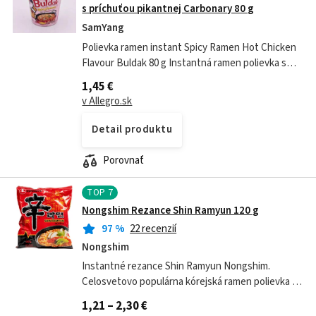
s príchuťou pikantnej Carbonary 80 g
SamYang
Polievka ramen instant Spicy Ramen Hot Chicken
Flavour Buldak 80 g Instantná ramen polievka s
príchuťou ostrého kuracieho mäsa Spicy Ramen
1,45 €
Hot Chicken Flavour Buldak 80 g je...
v Allegro.sk
Detail produktu
Porovnať
TOP
7
Nongshim Rezance Shin Ramyun 120 g
97
%
22 recenzií
Nongshim
Instantné rezance Shin Ramyun Nongshim.
Celosvetovo populárna kórejská ramen polievka s
rezancami, veľmi ostrá, 120 g. Krajina pôvodu
1,21 – 2,30 €
Kórea. S príchuťou hovädzieho mäsa,...