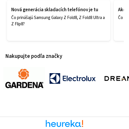
Nová generácia skladacích telefónov je tu
Ako v
Čo prinášajú Samsung Galaxy Z Fold8, Z Fold8 Ultra a
Čo zao
Z Flip8?
Nakupujte podľa značky