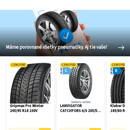
Máme porovnané všetky pneumatiky. Aj tie vaše!
CENOPÁD
CENOPÁD
CENOPÁD
A
A
C
B
E
E
Gripmax Pro Winter
LANVIGATOR
Kleber Dyn
245/45 R18 100V
CATCHFORS A/S 205/55
165/60 R14
R16 94V