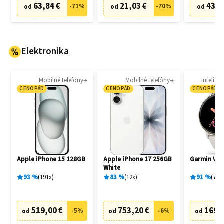
63,84 €
21,03 €
43,3
-
71
%
-
70
%
od
od
od
Elektronika
Mobilné telefóny
Mobilné telefóny
Intelige
CENOPÁD
CENOPÁD
CENOPÁD
Apple iPhone 15 128GB
Apple iPhone 17 256GB
Garmin Vívo
White
93
%
191
x
83
%
12
x
91
%
78
x
519,00 €
753,20 €
169,
-
5
%
-
6
%
od
od
od