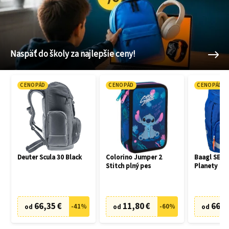
Naspäť do školy za najlepšie ceny!
CENOPÁD
CENOPÁD
CENOPÁD
Deuter Scula 30 Black
Colorino Jumper 2
Baagl SET 3
Stitch plný pes
Planety
66,35 €
11,80 €
66,7
-
41
%
-
60
%
od
od
od