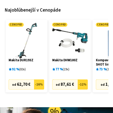
Najobľúbenejší v Cenopáde
CENOPÁD
CENOPÁD
CENOPÁD
Makita DUR193Z
Makita DHW180Z
Kompava M
SHOT limet
92
%
83
x
77
%
19
x
73
%
1
x
62,70 €
87,61 €
1,69
-
16
%
-
12
%
od
od
od