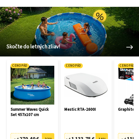
Skočte do letných zliav!
CENOPÁD
CENOPÁD
CENOPÁD
Summer Waves Quick
Mestic RTA-2600I
Graphite 5
Set 457x107 cm