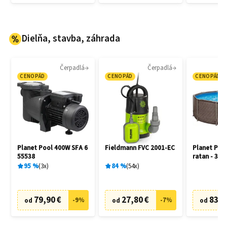
Dielňa, stavba, záhrada
Čerpadlá
Čerpadlá
CENOPÁD
CENOPÁD
CENOPÁD
Planet Pool 400W SFA 6
Fieldmann FVC 2001-EC
Planet Poo
55538
ratan - 305
95
%
3
x
84
%
54
x
79,90 €
27,80 €
83,5
-
9
%
-
7
%
od
od
od