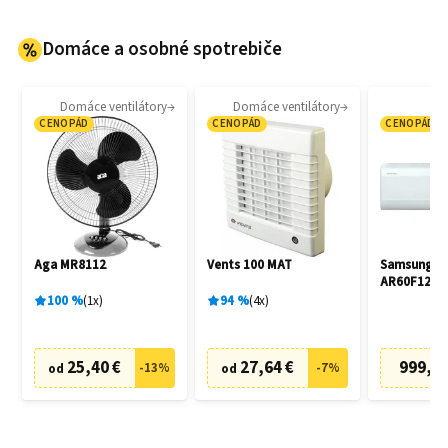
Domáce a osobné spotrebiče
Domáce ventilátory
Domáce ventilátory
CENOPÁD
CENOPÁD
CENOPÁD
Aga MR8112
Vents 100 MAT
Samsung
AR60F12C1
AR60F12C1
100
%
1
x
94
%
4
x
25,40 €
27,64 €
999,00
-
13
%
-
7
%
od
od