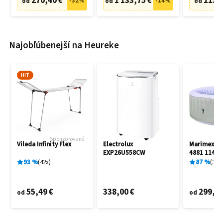
270,40 €
1 133,75 €
115,
-
32
%
-
14
%
od
od
od
Najobľúbenejší na Heureke
HIT
Sponzorované
Vileda Infinity Flex
Electrolux
Marimex A
EXP26U558CW
4881 11400
93
%
42
x
87
%
3
x
55,49 €
338,00 €
299,00
od
od