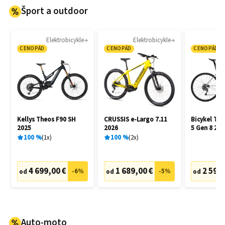
Šport a outdoor
Elektrobicykle
Elektrobicykle
CENOPÁD
CENOPÁD
CENOPÁD
Kellys Theos F90 SH
CRUSSIS e-Largo 7.11
Bicykel Tr
2025
2026
5 Gen 8 202
100
%
1
x
100
%
2
x
4 699,00 €
1 689,00 €
2 599,
-
6
%
-
5
%
od
od
od
Auto-moto