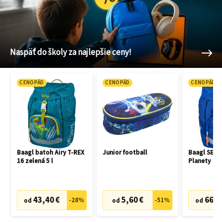
Naspäť do školy za najlepšie ceny!
CENOPÁD
CENOPÁD
CENOPÁD
Baagl batoh Airy T-REX
Junior football
Baagl SET 3
16 zelená 5 l
Planety
43,40 €
5,60 €
66,7
-
28
%
-
51
%
od
od
od