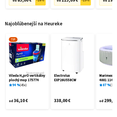
85,00 €
115,09 €
19,9
-
26
%
-
29
%
od
od
od
Najobľúbenejší na Heureke
TIP
Sponzorované
Vileda H₂prO vertikálny
Electrolux
Marimex A
plochý mop 175774
EXP26U558CW
4881 11400
94
%
45
x
87
%
3
x
36,10 €
338,00 €
299,00
od
od