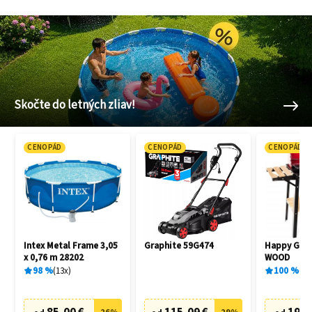
Skočte do letných zliav!
CENOPÁD
CENOPÁD
CENOPÁD
Intex Metal Frame 3,05
Graphite 59G474
Happy Gree
x 0,76 m 28202
WOOD
98
%
13
x
100
%
1
x