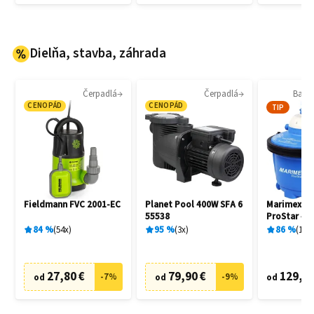
Dielňa, stavba, záhrada
Čerpadlá
Čerpadlá
Bazén
CENOPÁD
CENOPÁD
TIP
Fieldmann FVC 2001-EC
Planet Pool 400W SFA 6
Marimex 1
55538
ProStar 4 
filtrácia
84
%
54
x
95
%
3
x
86
%
136
27,80 €
79,90 €
129,20
-
7
%
-
9
%
od
od
od