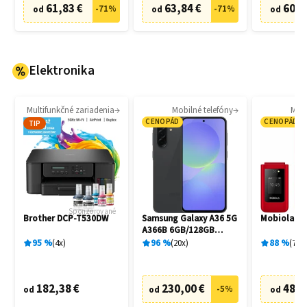
61,83 €
63,84 €
60,8
-
71
%
-
71
%
od
od
od
Elektronika
Multifunkčné zariadenia
Mobilné telefóny
Mobi
CENOPÁD
CENOPÁD
TIP
Sponzorované
Brother DCP-T530DW
Samsung Galaxy A36 5G
Mobiola M
A366B 6GB/128GB
Awesome Black
95
%
4
x
96
%
20
x
88
%
7
x
182,38 €
230,00 €
48,2
-
5
%
od
od
od