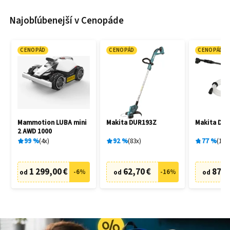
Najobľúbenejší v Cenopáde
CENOPÁD
CENOPÁD
CENOPÁD
Mammotion LUBA mini
Makita DUR193Z
Makita DH
2 AWD 1000
99
%
4
x
92
%
83
x
77
%
19
x
1 299,00 €
62,70 €
87,6
-
6
%
-
16
%
od
od
od