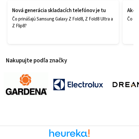
Nová generácia skladacích telefónov je tu
Ako v
Čo prinášajú Samsung Galaxy Z Fold8, Z Fold8 Ultra a
Čo zao
Z Flip8?
Nakupujte podľa značky