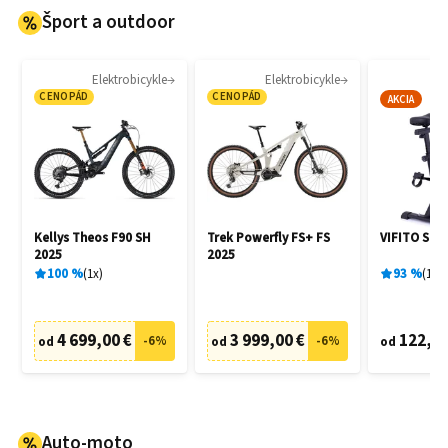
Šport a outdoor
Elektrobicykle
Elektrobicykle
Cy
CENOPÁD
CENOPÁD
AKCIA
Kellys Theos F90 SH
Trek Powerfly FS+ FS
VIFITO Spi
2025
2025
100
%
1
x
93
%
14
x
4 699,00 €
3 999,00 €
122,00
-
6
%
-
6
%
od
od
od
Auto-moto