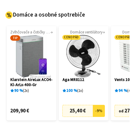
Domáce a osobné spotrebiče
Zvlhčovače a čističky vzduchu
Domáce ventilátory
Domáce 
CENOPÁD
CENOPÁD
TIP
Sponzorované
Klarstein AireLux ACO4-
Aga MR8112
Vents 100 
Kl-ArLx-400-Gr
90
%
2
x
100
%
1
x
94
%
4
x
209,90 €
25,40 €
27,6
-
9
%
od