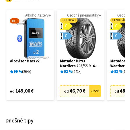
Alkohol testery
Osobné pneumatiky
Osobné
CENOPÁD
CENOPÁD
HIT
A
A
C
C
E
E
A
A
C
C
E
E
Sponzorované
Alcovisor Mars v2
Matador MP93
Matador MP
Nordicca 205/55 R16
Weather EV
91H
R16 91H
99
%
264
x
92
%
241
x
93
%
69
x
149,00 €
46,70 €
48,7
-
15
%
od
od
od
Dnešné tipy