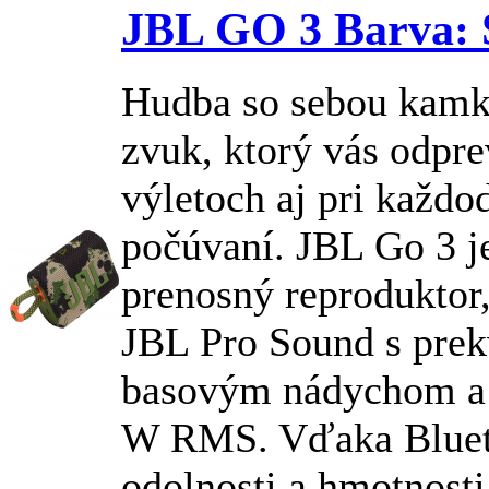
JBL GO 3 Barva:
Hudba so sebou kam
zvuk, ktorý vás odpre
výletoch aj pri každ
počúvaní.
JBL
Go 3 j
prenosný reproduktor
JBL
Pro Sound s pre
basovým nádychom a
W RMS. Vďaka Blueto
odolnosti a hmotnosti