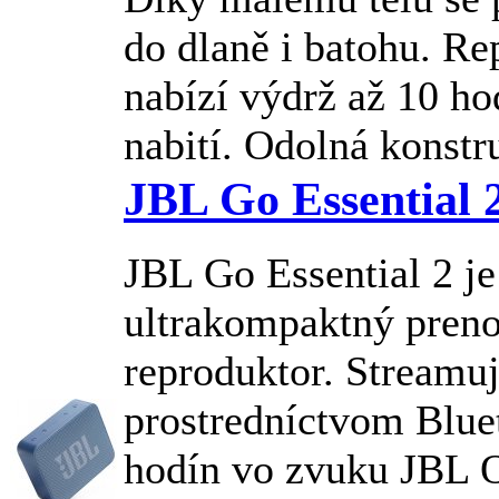
do dlaně i batohu. Re
nabízí výdrž až 10 ho
nabití. Odolná konstru
JBL Go Essential 
JBL
Go Essential 2 je
ultrakompaktný preno
reproduktor. Streamu
prostredníctvom Blue
hodín vo zvuku
JBL
O