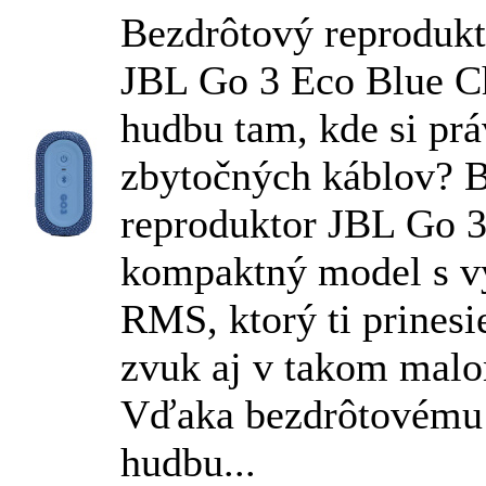
Bezdrôtový reproduk
JBL
Go 3 Eco Blue Ch
hudbu tam, kde si prá
zbytočných káblov? 
reproduktor
JBL
Go 3
kompaktný model s 
RMS, ktorý ti prines
zvuk aj v takom malo
Vďaka bezdrôtovému 
hudbu...