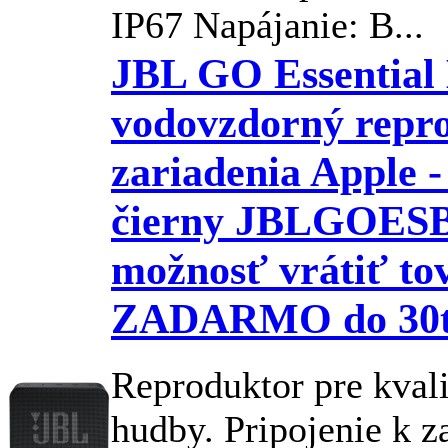
IP67 Napájanie: B...
JBL GO Essential 
vodovzdorný repr
zariadenia Apple -
čierny JBLGOES
možnosť vrátiť to
ZADARMO do 30ti
Reproduktor pre kval
hudby. Pripojenie k z