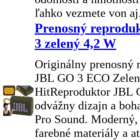
ľahko vezmete von aj.
Prenosný reprodu
3 zelený 4,2 W
Originálny prenosný 
JBL
GO 3 ECO Zeleno
HitReproduktor
JBL
G
odvážny dizajn a boh
Pro Sound. Moderný, 
farebné materiály a a