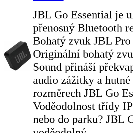
JBL
Go Essential je u
přenosný Bluetooth r
Bohatý zvuk
JBL
Pro
Originální bohatý zv
Sound přináší překva
audio zážitky a hutné
rozměrech
JBL
Go Ess
Voděodolnost třídy I
nebo do parku?
JBL
G
voděodolný...