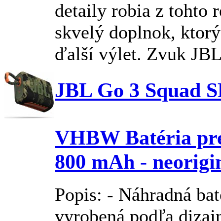
detaily robia z tohto 
skvelý doplnok, ktorý
ďalší výlet. Zvuk
JB
JBL Go 3 Squad SK
VHBW Batéria pre
800 mAh - neorigi
Popis: - Náhradná bat
vyrobená podľa dizaj