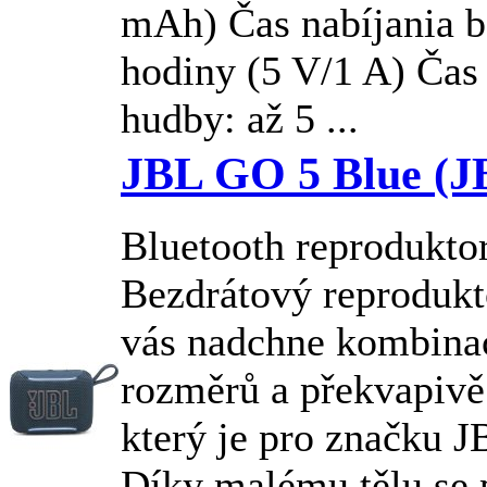
mAh) Čas nabíjania ba
hodiny (5 V/1 A) Čas
hudby: až 5 ...
JBL GO 5 Blue 
Bluetooth reprodukto
Bezdrátový reproduk
vás nadchne kombina
rozměrů a překvapivě
který je pro značku
J
Díky malému tělu se 