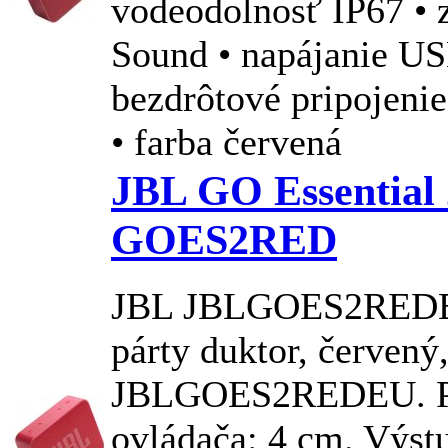
vodeodolnosť IP67 •
Sound • napájanie US
bezdrôtové pripojenie
• farba červená
JBL GO Essential
GOES2RED
JBL
JBL
GOES2REDEU
párty duktor, červen
JBL
GOES2REDEU. P
ovládača: 4 cm. Výst