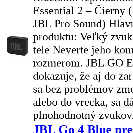
Essential 2 – Čierny 
JBL
Pro Sound) Hlav
produktu: Veľký zvu
tele Neverte jeho k
rozmerom.
JBL
GO Es
dokazuje, že aj do zar
sa bez problémov zme
alebo do vrecka, sa d
plnohodnotný zvukov.
JBL Go 4 Blue pr