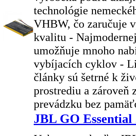
technológie nemecké
VHBW, čo zaručuje v
kvalitu - Najmodernej
umožňuje mnoho nabí
vybíjacích cyklov - 
články sú šetrné k ži
prostrediu a zároveň 
prevádzku bez pamäťo
JBL GO Essential 