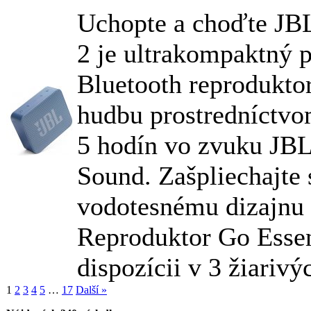
Uchopte a choďte
JB
2 je ultrakompaktný 
Bluetooth reproduktor
hudbu prostredníctvo
5 hodín vo zvuku
JB
Sound. Zašpliechajte 
vodotesnému dizajnu 
Reproduktor Go Essent
dispozícii v 3 žiarivýc
1
2
3
4
5
…
17
Další »