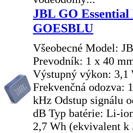
JBL GO Essential
GOESBLU
Všeobecné Model:
J
Prevodník: 1 x 40 mm
Výstupný výkon: 3,
Frekvenčná odozva: 
kHz Odstup signálu 
dB Typ batérie: Li-i
2,7 Wh (ekvivalent k