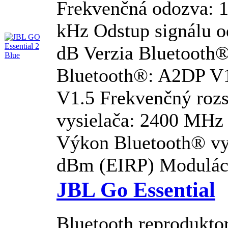
Frekvenčná odozva: 
kHz Odstup signálu o
dB Verzia Bluetooth®:
Bluetooth®: A2DP V
V1.5 Frekvenčný roz
vysielača: 2400 MHz
Výkon Bluetooth® vy
dBm (EIRP) Moduláci
JBL Go Essential
Bluetooth reprodukto