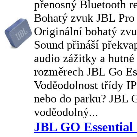
přenosný Bluetooth r
Bohatý zvuk
JBL
Pro
Originální bohatý zv
Sound přináší překva
audio zážitky a hutné
rozměrech
JBL
Go Ess
Voděodolnost třídy I
nebo do parku?
JBL
G
voděodolný...
JBL GO Essential 