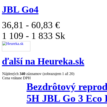
JBL Go4
36,81 - 60,83 €
1 109 - 1 833 Sk
ďalší na
Heureka.sk
Nájdených
340
záznamov (zobrazujem 1 až 20)
Cena vrátane DPH
Bezdrôtový repro
5H JBL Go 3 Eco 