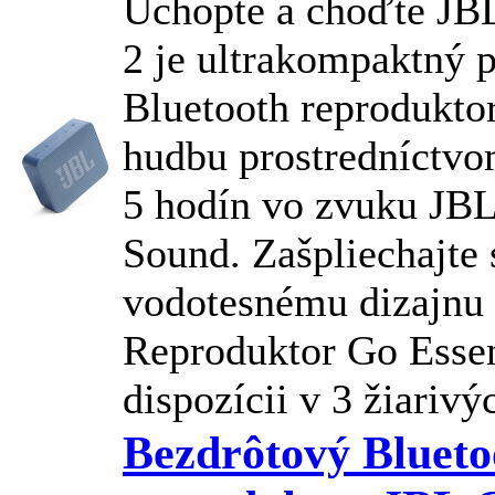
Uchopte a choďte
JB
2 je ultrakompaktný 
Bluetooth reproduktor
hudbu prostredníctvo
5 hodín vo zvuku
JB
Sound. Zašpliechajte 
vodotesnému dizajnu 
Reproduktor Go Essent
dispozícii v 3 žiarivýc
Bezdrôtový Blueto