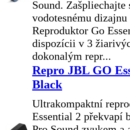
Sound. Zašpliechajte 
vodotesnému dizajnu 
Reproduktor Go Essent
dispozícii v 3 žiarivý
dokonalým repr...
Repro JBL GO Ess
Black
Ultrakompaktní repr
Essential 2 překvapí
Pro Sound zvukem a 