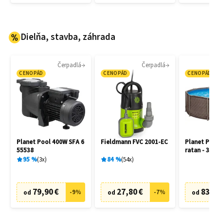
Dielňa, stavba, záhrada
Čerpadlá
Čerpadlá
CENOPÁD
CENOPÁD
CENOPÁD
Planet Pool 400W SFA 6
Fieldmann FVC 2001-EC
Planet Poo
55538
ratan - 305
95
%
3
x
84
%
54
x
79,90 €
27,80 €
83,6
-
9
%
-
7
%
od
od
od