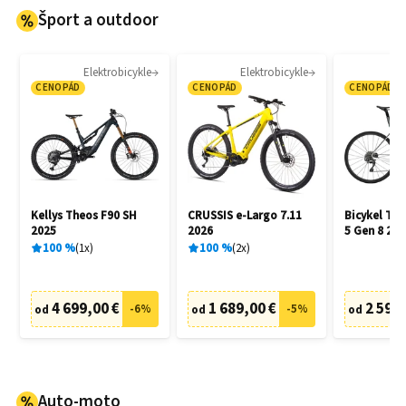
Šport a outdoor
Elektrobicykle
Elektrobicykle
CENOPÁD
CENOPÁD
CENOPÁD
Kellys Theos F90 SH
CRUSSIS e-Largo 7.11
Bicykel Tr
2025
2026
5 Gen 8 202
100
%
1
x
100
%
2
x
4 699,00 €
1 689,00 €
2 599,
-
6
%
-
5
%
od
od
od
Auto-moto