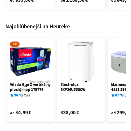
935,86 €
2 188,58 €
649,60
od
od
od
Najobľúbenejší na Heureke
TIP
Sponzorované
Vileda H₂prO vertikálny
Electrolux
Marimex A
plochý mop 175774
EXP26U558CW
4881 11400
94
%
45
x
87
%
3
x
34,99 €
338,00 €
299,00
od
od