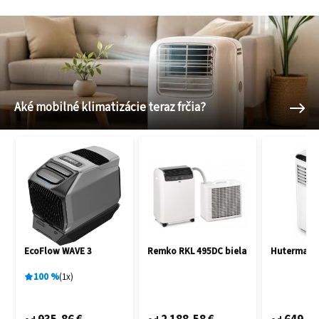
Aké mobilné klimatizácie teraz frčia?
EcoFlow WAVE 3
Remko RKL 495DC biela
Hutermann
100
%
1
x