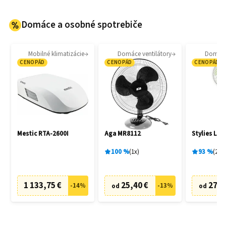
Domáce a osobné spotrebiče
Mobilné klimatizácie
Domáce ventilátory
Domáce 
CENOPÁD
CENOPÁD
CENOPÁD
Mestic RTA-2600I
Aga MR8112
Stylies Lac
100
%
1
x
93
%
2
x
1 133,75 €
25,40 €
27,0
-
14
%
-
13
%
od
od