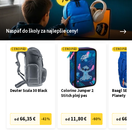
Naspäť do školy za najlepšie ceny!
CENOPÁD
CENOPÁD
CENOPÁD
Deuter Scula 30 Black
Colorino Jumper 2
Baagl SET 3
Stitch plný pes
Planety
66,35 €
11,80 €
66,7
-
41
%
-
60
%
od
od
od