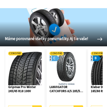
Máme porovnané všetky pneumatiky. Aj tie vaše!
CENOPÁD
CENOPÁD
CENOPÁD
A
A
C
B
E
E
Gripmax Pro Winter
LANVIGATOR
Kleber Dyn
245/45 R18 100V
CATCHFORS A/S 205/55
165/60 R14
R16 94V