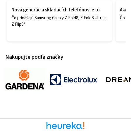
Nová generácia skladacích telefónov je tu
Ako v
Čo prinášajú Samsung Galaxy Z Fold8, Z Fold8 Ultra a
Čo zao
Z Flip8?
Nakupujte podľa značky