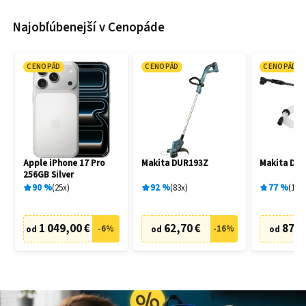
Najobľúbenejší v Cenopáde
CENOPÁD
CENOPÁD
CENOPÁD
Apple iPhone 17 Pro
Makita DUR193Z
Makita DH
256GB Silver
90
%
25
x
92
%
83
x
77
%
19
x
1 049,00 €
62,70 €
87,6
-
6
%
-
16
%
od
od
od