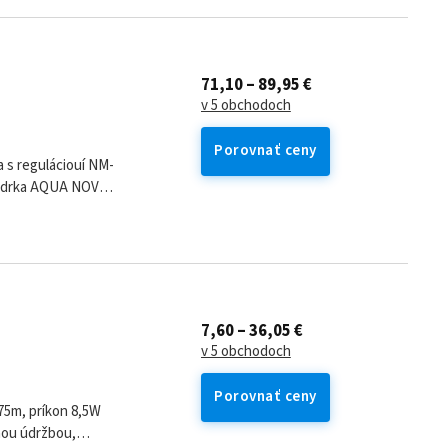
71,10 – 89,95 €
v 5 obchodoch
Porovnať ceny
s reguláciouí NM-
kaadrka AQUA NOVA
m řešen�%pre...
7,60 – 36,05 €
v 5 obchodoch
Porovnať ceny
,75m, príkon 8,5W
hou údržbou,