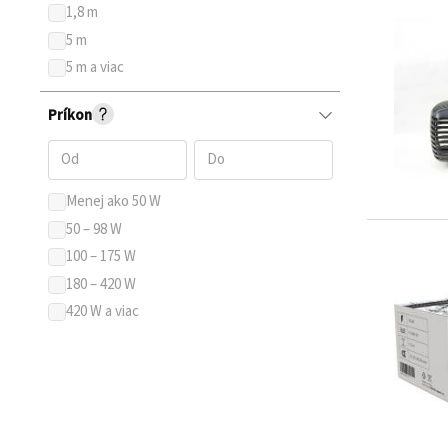
1,8 m
5 m
5 m a viac
Príkon
Menej ako 50 W
50 – 98 W
100 – 175 W
180 – 420 W
420 W a viac