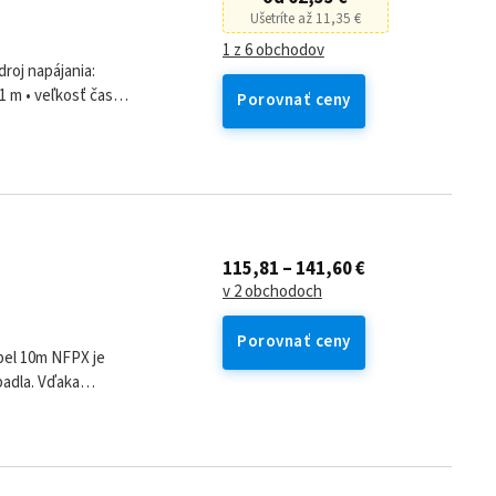
Ušetríte až 11,35 €
1 z 6 obchodov
roj napájania:
1 m • veľkosť častíc
Porovnať ceny
 l/h •...
115,81 – 141,60 €
v 2 obchodoch
Porovnať ceny
m NFPX je
padla. Vďaka
môže používať na...