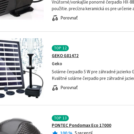
Vnútorné/vonkajšie ponorné čerpadlo HX-883
použitie. precízna keramická os pre určenie ako pre sladkú tak
pre morskú vodu kvalitný plastový antiko
Porovnať
TOP
12
GEKO G81472
Geko
Solárne čerpadlo 5 W pre záhradné jazierko
Kvalitné solárne čerpadlo pre záhradné jazi
Technické parametre: - výkon: 2 W - ma
Porovnať
TOP
13
PONTEC Pondomax Eco 17000
100
%
5 recenzií