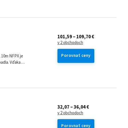
u účinnosťou a...
101,59 – 109,70 €
v 2 obchodoch
Porovnať ceny
FPX je
padla. Vďaka
môže používať na...
32,07 – 36,04 €
v 2 obchodoch
Porovnať ceny