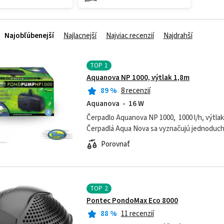
Najobľúbenejší
Najlacnejší
Najviac recenzií
Najdrahší
TOP
1
Aquanova NP 1000, výtlak 1,8m
89
%
8 recenzií
Aquanova
16 W
Čerpadlo Aquanova NP 1000, 1000 l/h, výtlak
Čerpadlá Aqua Nova sa vyznačujú jednoduc
jednoduchým a spoľahlivým dizajnom, vysoko
Porovnať
TOP
2
Pontec PondoMax Eco 8000
88
%
11 recenzií