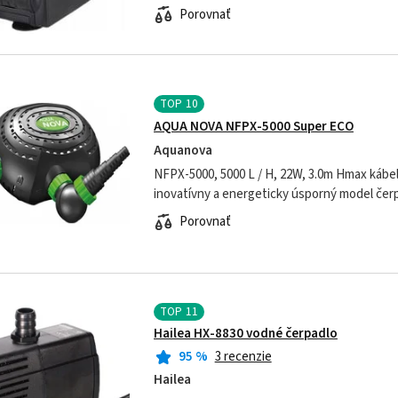
jednoduchým a spoľahlivým dizajnom, vysoko
Porovnať
TOP
10
AQUA NOVA NFPX-5000 Super ECO
Aquanova
NFPX-5000, 5000 L / H, 22W, 3.0m Hmax kábel 10m N
inovatívny a energeticky úsporný model čer
špeciálne navrhnutému potrubiu / fitingu sa 
Porovnať
TOP
11
Hailea HX-8830 vodné čerpadlo
95
%
3 recenzie
Hailea