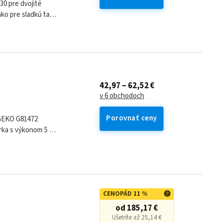
0 pre dvojité
rózny a proti...
42,97 – 62,52 €
v 6 obchodoch
Porovnať ceny
 GEKO G81472
erka s výkonom 5 W.
ximálny zdvih:...
CENOPÁD 11 %
od 185,17 €
Ušetríte až 25,14 €