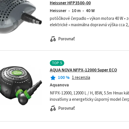
Heissner HFP3500-00
Heissner
10 m
40 W
potôčikové čerpadlo • výkon motora 40 W • zd
elektrické • maximálna dopravná výška cca 2,
4 mm • maximálne dopravované množstvo 3 300
Porovnať
TOP
5
AQUA NOVA NFPX-12000 Super ECO
100
%
1 recenzia
Aquanova
NFPX-12000, 12000 L / H, 85W, 5.5m Hmax kábel 10
inovatívny a energeticky úsporný model čer
špeciálne navrhnutému potrubiu / fitingu sa 
Porovnať