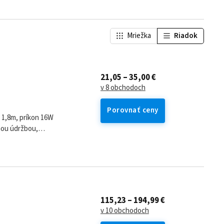
Mriežka
Riadok
21,05 – 35,00 €
v 8 obchodoch
Porovnať ceny
 1,8m, príkon 16W
hou údržbou,
u účinnosťou a...
115,23 – 194,99 €
v 10 obchodoch