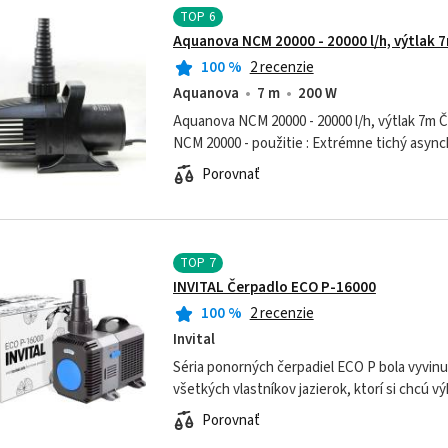
TOP
6
Aquanova NCM 20000 - 20000 l/h, výtlak 
100
%
2 recenzie
Aquanova
7 m
200 W
Aquanova NCM 20000 - 20000 l/h, výtlak 7m Čerpadlo Aquanova
NCM 20000 - použitie : Extrémne tichý asynchrónny motor.
Optimálny prietok vody a dlhé frekvencie čist
Porovnať
TOP
7
INVITAL Čerpadlo ECO P-16000
100
%
2 recenzie
Invital
Séria ponorných čerpadiel ECO P bola vyvinu
všetkých vlastníkov jazierok, ktorí si chcú v
regulovať a celkovo mať nižšiu spotrebu elekt
Porovnať