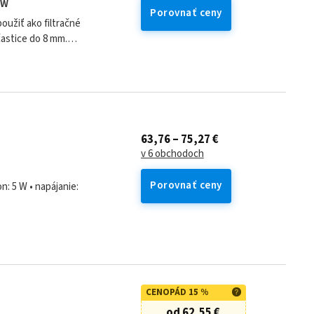
 W
Porovnať ceny
užiť ako filtračné
častice do 8 mm.
prehreje...
63,76 – 75,27 €
v 6 obchodoch
Porovnať ceny
on: 5 W • napájanie:
CENOPÁD 15 %
od 62,55 €