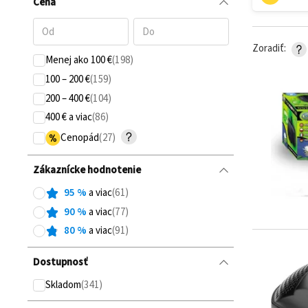
Cena
Zoradiť
Menej ako 100 €
100 – 200 €
200 – 400 €
400 € a viac
Cenopád
Zákaznícke hodnotenie
95
%
a viac
90
%
a viac
80
%
a viac
Dostupnosť
Skladom