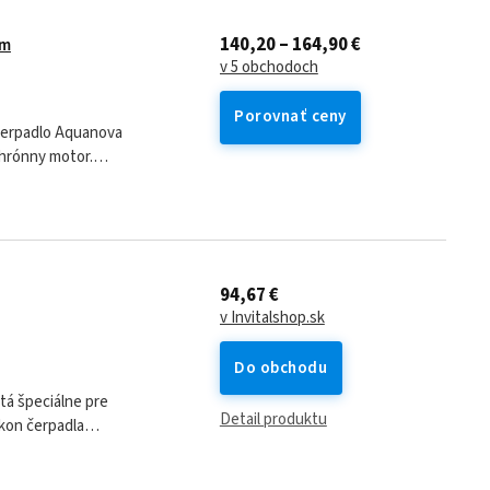
140,20 – 164,90 €
7m
v 5 obchodoch
Porovnať ceny
enia...
94,67 €
v Invitalshop.sk
Do obchodu
tá špeciálne pre
Detail produktu
ýkon čerpadla
rickej...