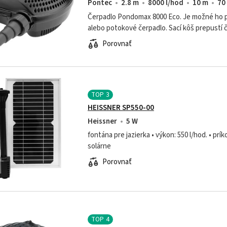
Pontec
2.8 m
8000 l/hod
10 m
70
Čerpadlo Pondomax 8000 Eco. Je možné ho po
alebo potokové čerpadlo. Sací kôš prepustí 
Čerpadlo má tepelnú poistku (ak sa čerpadlo 
Porovnať
TOP
3
HEISSNER SP550-00
Heissner
5 W
fontána pre jazierka • výkon: 550 l/hod. • prík
solárne
Porovnať
TOP
4