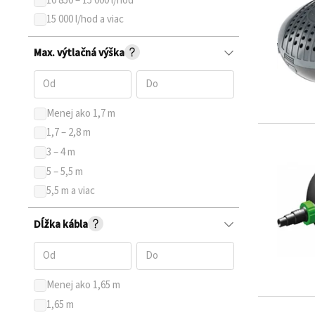
10 850 – 15 000 l/hod
15 000 l/hod a viac
Max. výtlačná výška
Menej ako 1,7 m
1,7 – 2,8 m
3 – 4 m
5 – 5,5 m
5,5 m a viac
Dĺžka kábla
Menej ako 1,65 m
1,65 m