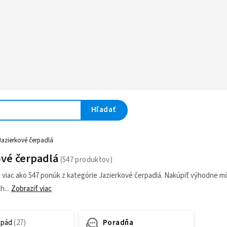
Hľadať
Jazierkové čerpadlá
ové čerpadlá
i viac ako 547 ponúk z kategórie Jazierkové čerpadlá. Nakúpiť výhodne mô
eh
Zobraziť viac
pád
Poradňa