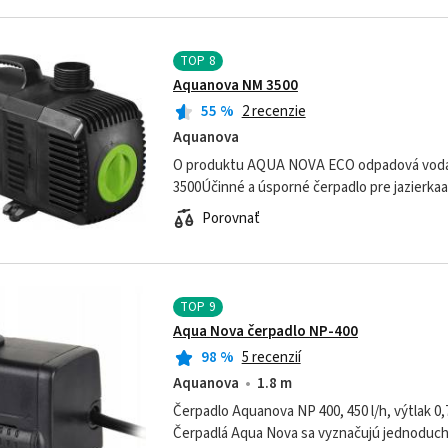
TOP
8
Aquanova NM 3500
55
%
2 recenzie
Aquanova
O produktu AQUA NOVA ECO odpadová voda 
3500Účinné a úsporné čerpadlo pre jazier
ECO čerpadlo s regulací NM-3500 je ideální
Porovnať
TOP
9
Aqua Nova čerpadlo NP-400
98
%
5 recenzií
Aquanova
1.8 m
Čerpadlo Aquanova NP 400, 450 l/h, výtlak 0
Čerpadlá Aqua Nova sa vyznačujú jednoduc