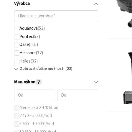
Výrobca
Aquanova
Pontec
Oase
Heissner
Hailea
Zobraziť ďalšie možnosti
Max. výkon
Menej ako 2 470 l/hod
2 470 – 5 000 l/hod
5 600 – 10 000 l/hod