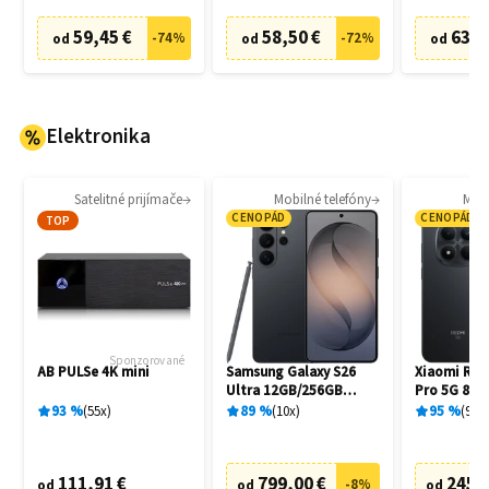
59,45 €
58,50 €
63,8
-
74
%
-
72
%
od
od
od
Elektronika
Satelitné prijímače
Mobilné telefóny
Mobi
CENOPÁD
CENOPÁD
TOP
Sponzorované
AB PULSe 4K mini
Samsung Galaxy S26
Xiaomi Red
Ultra 12GB/256GB
Pro 5G 8G
S948B Black
Black
93
%
55
x
89
%
10
x
95
%
94
x
111,91 €
799,00 €
245,
-
8
%
od
od
od