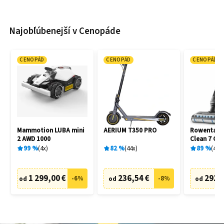
Najobľúbenejší v Cenopáde
CENOPÁD
CENOPÁD
CENOPÁD
Mammotion LUBA mini
AERIUM T350 PRO
Rowenta G
2 AWD 1000
Clean 7 GZ
99
%
4
x
82
%
44
x
89
%
4
x
1 299,00 €
236,54 €
292,
-
6
%
-
8
%
od
od
od