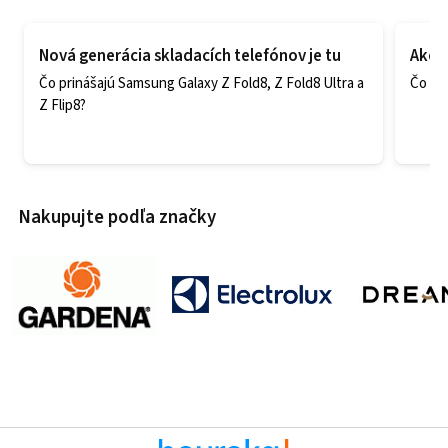
Nová generácia skladacích telefónov je tu
Ako v
Čo prinášajú Samsung Galaxy Z Fold8, Z Fold8 Ultra a
Čo zao
Z Flip8?
Nakupujte podľa značky