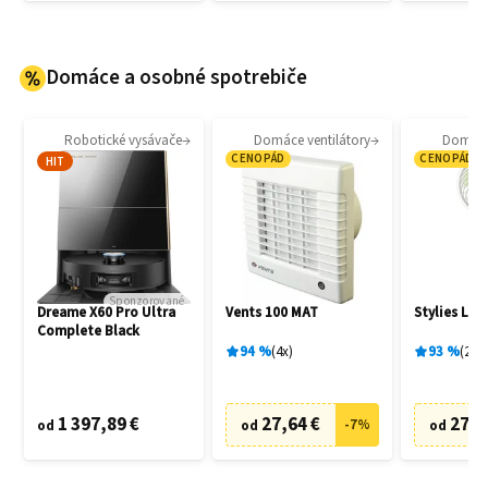
Domáce a osobné spotrebiče
Robotické vysávače
Domáce ventilátory
Domáce 
CENOPÁD
CENOPÁD
HIT
Sponzorované
Dreame X60 Pro Ultra
Vents 100 MAT
Stylies Lac
Complete Black
94
%
4
x
93
%
2
x
1 397,89 €
27,64 €
27,0
-
7
%
od
od
od