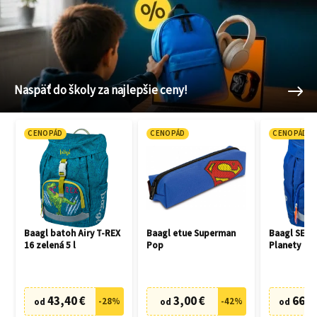
Naspäť do školy za najlepšie ceny!
CENOPÁD
CENOPÁD
CENOPÁD
Baagl batoh Airy T-REX
Baagl etue Superman
Baagl SET 3
16 zelená 5 l
Pop
Planety
43,40 €
3,00 €
66,7
-
28
%
-
42
%
od
od
od