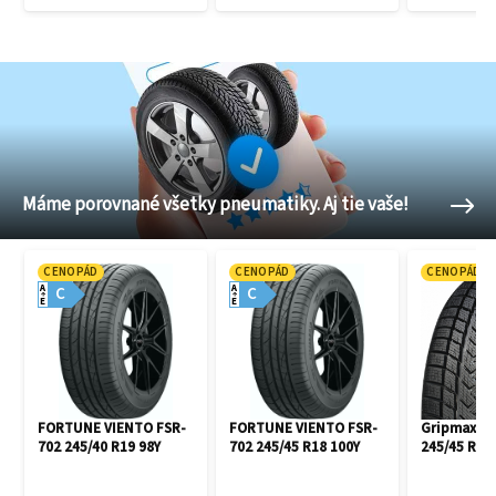
Máme porovnané všetky pneumatiky. Aj tie vaše!
CENOPÁD
CENOPÁD
CENOPÁD
A
A
C
C
E
E
FORTUNE VIENTO FSR-
FORTUNE VIENTO FSR-
Gripmax Pr
702 245/40 R19 98Y
702 245/45 R18 100Y
245/45 R18