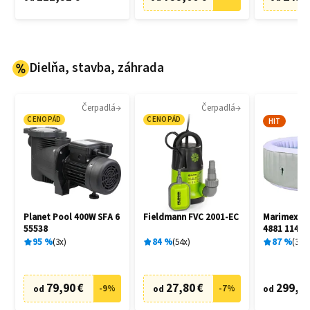
Dielňa, stavba, záhrada
Čerpadlá
Čerpadlá
CENOPÁD
CENOPÁD
HIT
Planet Pool 400W SFA 6
Fieldmann FVC 2001-EC
Marimex A
55538
4881 11400
95
%
3
x
84
%
54
x
87
%
3
x
79,90 €
27,80 €
299,00
-
9
%
-
7
%
od
od
od