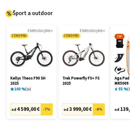
Šport a outdoor
Elektrobicykle
Elektrobicykle
P
CENOPÁD
CENOPÁD
TIP
Kellys Theos F90 SH
Trek Powerfly FS+ FS
Aga Paddl
2025
2025
MR5009 32
100
%
1
x
55
%
1
x
4 599,00 €
3 999,00 €
139,00
-
7
%
-
6
%
od
od
od