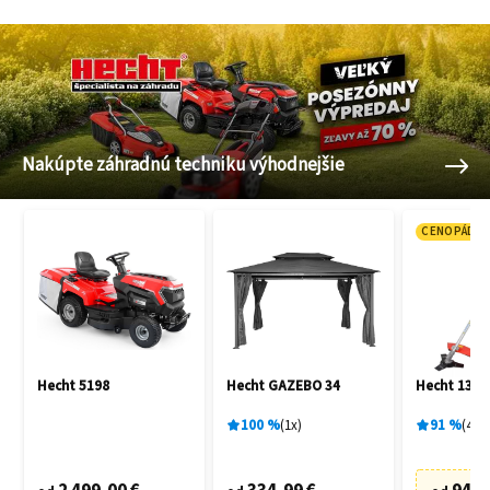
Nakúpte záhradnú techniku výhodnejšie
CENOPÁD
Hecht 5198
Hecht GAZEBO 34
Hecht 135 
100
%
1
x
91
%
48
x