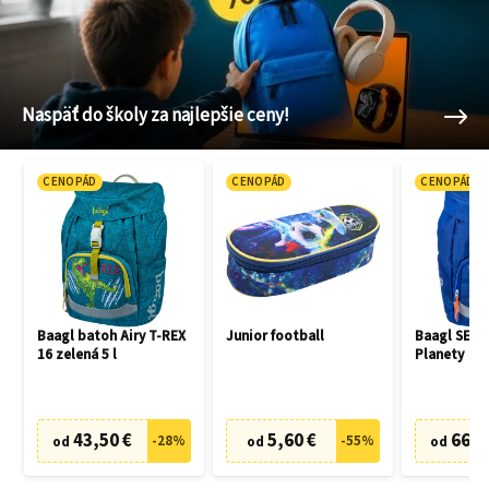
Naspäť do školy za najlepšie ceny!
CENOPÁD
CENOPÁD
CENOPÁD
Baagl batoh Airy T-REX
Junior football
Baagl SET 3
16 zelená 5 l
Planety
43,50 €
5,60 €
66,7
-
28
%
-
55
%
od
od
od