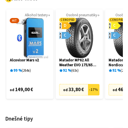
Alkohol testery
Osobné pneumatiky
Osobné
CENOPÁD
CENOPÁD
HIT
A
A
D
C
E
E
A
A
C
C
E
E
Sponzorované
Alcovisor Mars v2
Matador MP62 All
Matador M
Weather EVO 175/65
Nordicca 2
R14 82T
91H
99
%
264
x
92
%
63
x
92
%
241
149,00 €
33,80 €
46,7
-
17
%
od
od
od
Dnešné tipy