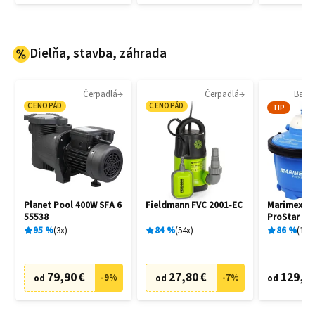
Dielňa, stavba, záhrada
Čerpadlá
Čerpadlá
Bazén
CENOPÁD
CENOPÁD
TIP
Planet Pool 400W SFA 6
Fieldmann FVC 2001-EC
Marimex 1
55538
ProStar 4 
filtrácia
95
%
3
x
84
%
54
x
86
%
136
79,90 €
27,80 €
129,20
-
9
%
-
7
%
od
od
od