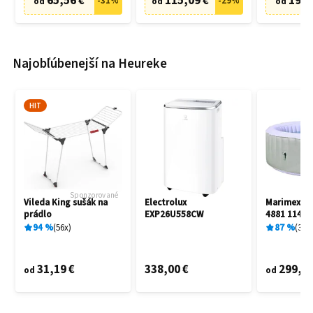
65,56 €
115,09 €
19,9
-
31
%
-
29
%
od
od
od
Najobľúbenejší na Heureke
HIT
Sponzorované
Vileda King sušák na
Electrolux
Marimex A
prádlo
EXP26U558CW
4881 11400
94
%
56
x
87
%
3
x
31,19 €
338,00 €
299,00
od
od