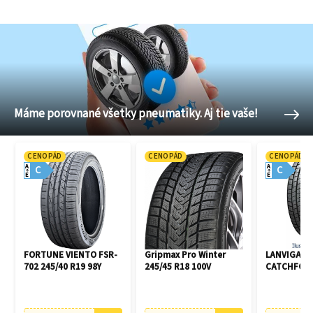
Máme porovnané všetky pneumatiky. Aj tie vaše!
CENOPÁD
CENOPÁD
CENOPÁD
A
A
C
C
E
E
FORTUNE VIENTO FSR-
Gripmax Pro Winter
LANVIGATO
702 245/40 R19 98Y
245/45 R18 100V
CATCHFORS 
R16 94V