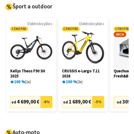
Šport a outdoor
Elektrobicykle
Elektrobicykle
CENOPÁD
CENOPÁD
CENOPÁD
AKCIA
Kellys Theos F90 SH
CRUSSIS e-Largo 7.11
Quechua M
2025
2026
Fresh&Blac
100
%
1
x
100
%
2
x
4 699,00 €
1 689,00 €
309,
-
6
%
-
5
%
od
od
od
Auto-moto