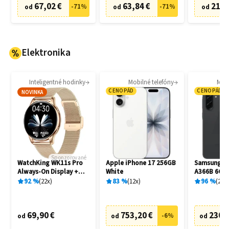
67,02 €
63,84 €
21,0
-
71
%
-
71
%
od
od
od
Elektronika
Inteligentné hodinky
Mobilné telefóny
Mobi
CENOPÁD
CENOPÁD
NOVINKA
Sponzorované
WatchKing WK11s Pro
Apple iPhone 17 256GB
Samsung Ga
Always-On Display +
White
A366B 6GB
Extra remienok
Awesome B
92
%
22
x
83
%
12
x
96
%
20
x
69,90 €
753,20 €
230,
-
6
%
od
od
od