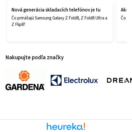
Nová generácia skladacích telefónov je tu
Ako v
Čo prinášajú Samsung Galaxy Z Fold8, Z Fold8 Ultra a
Čo zao
Z Flip8?
Nakupujte podľa značky