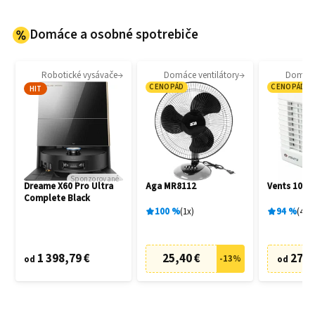
Domáce a osobné spotrebiče
Robotické vysávače
Domáce ventilátory
Domáce 
CENOPÁD
CENOPÁD
HIT
Sponzorované
Dreame X60 Pro Ultra
Aga MR8112
Vents 100 
Complete Black
100
%
1
x
94
%
4
x
1 398,79 €
25,40 €
27,6
-
13
%
od
od