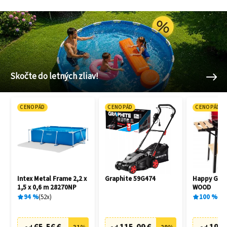
Skočte do letných zliav!
CENOPÁD
CENOPÁD
CENOPÁD
Intex Metal Frame 2,2 x
Graphite 59G474
Happy Gree
1,5 x 0,6 m 28270NP
WOOD
94
%
52
x
100
%
1
x