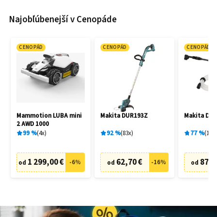
Najobľúbenejší v Cenopáde
CENOPÁD
CENOPÁD
CENOPÁD
Mammotion LUBA mini
Makita DUR193Z
Makita DH
2 AWD 1000
99
%
4
x
92
%
83
x
77
%
19
x
1 299,00 €
62,70 €
87,6
-
6
%
-
16
%
od
od
od