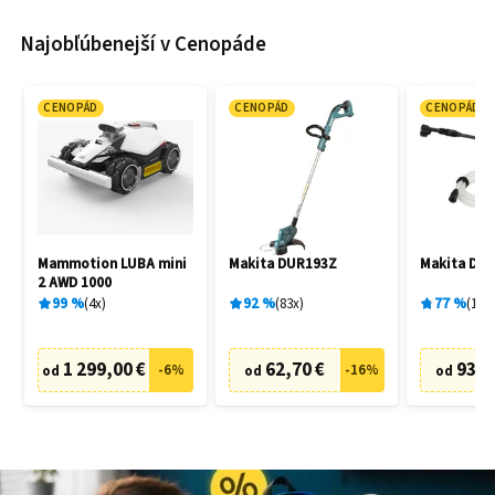
Najobľúbenejší v Cenopáde
CENOPÁD
CENOPÁD
CENOPÁD
Mammotion LUBA mini
Makita DUR193Z
Makita DH
2 AWD 1000
99
%
4
x
92
%
83
x
77
%
19
x
1 299,00 €
62,70 €
93,9
-
6
%
-
16
%
od
od
od