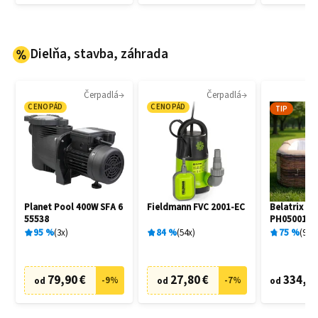
Dielňa, stavba, záhrada
Čerpadlá
Čerpadlá
CENOPÁD
CENOPÁD
TIP
Planet Pool 400W SFA 6
Fieldmann FVC 2001-EC
Belatrix So
55538
PH050013S
95
%
3
x
84
%
54
x
75
%
9
x
79,90 €
27,80 €
334,72
-
9
%
-
7
%
od
od
od