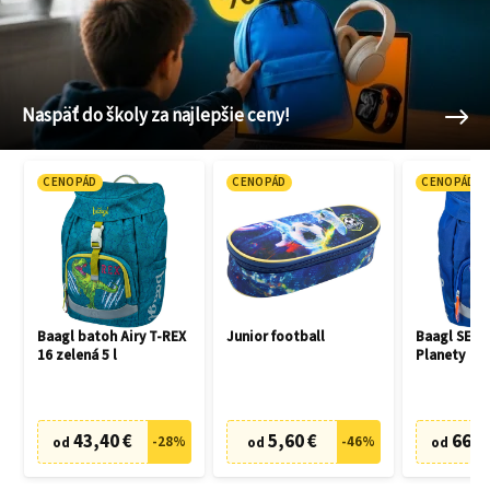
Naspäť do školy za najlepšie ceny!
CENOPÁD
CENOPÁD
CENOPÁD
Baagl batoh Airy T-REX
Junior football
Baagl SET 3
16 zelená 5 l
Planety
43,40 €
5,60 €
66,7
-
28
%
-
46
%
od
od
od