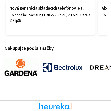
Nová generácia skladacích telefónov je tu
Ako v
Čo prinášajú Samsung Galaxy Z Fold8, Z Fold8 Ultra a
Čo zao
Z Flip8?
Nakupujte podľa značky