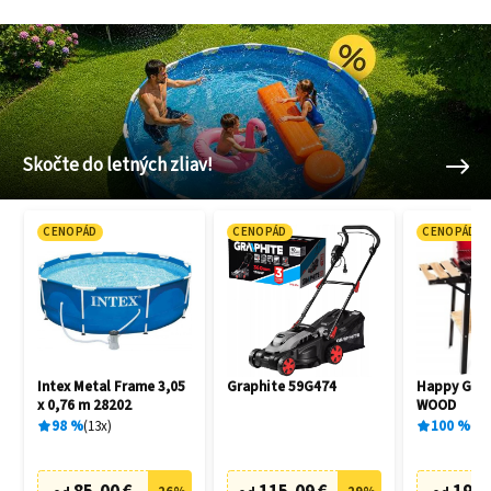
Skočte do letných zliav!
CENOPÁD
CENOPÁD
CENOPÁD
Intex Metal Frame 3,05
Graphite 59G474
Happy Gree
x 0,76 m 28202
WOOD
98
%
13
x
100
%
1
x