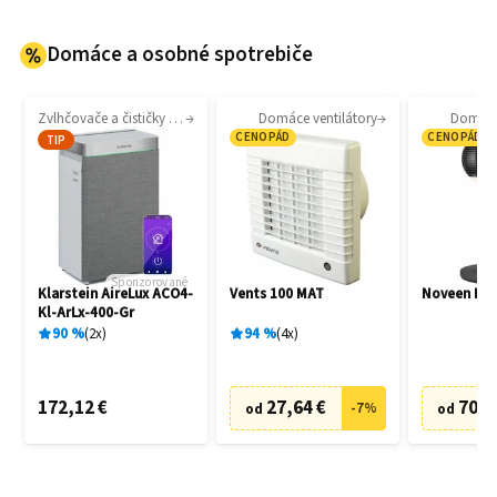
Domáce a osobné spotrebiče
Zvlhčovače a čističky vzduchu
Domáce ventilátory
Domáce 
CENOPÁD
CENOPÁD
TIP
Sponzorované
Klarstein AireLux ACO4-
Vents 100 MAT
Noveen F7
Kl-ArLx-400-Gr
90
%
2
x
94
%
4
x
172,12 €
27,64 €
70,6
-
7
%
od
od