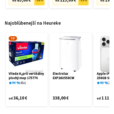
85,00 €
115,09 €
19,9
-
26
%
-
29
%
od
od
od
Najobľúbenejší na Heureke
TIP
Sponzorované
Vileda H₂prO vertikálny
Electrolux
Apple iPho
plochý mop 175774
EXP26U558CW
256GB Silve
94
%
45
x
90
%
25
x
36,10 €
338,00 €
1 119,
od
od