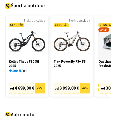
Šport a outdoor
Elektrobicykle
Elektrobicykle
CENOPÁD
CENOPÁD
CENOPÁD
AKCIA
Kellys Theos F90 SH
Trek Powerfly FS+ FS
Quechua M
2025
2025
Fresh&Blac
100
%
1
x
4 699,00 €
3 999,00 €
309,
-
5
%
-
6
%
od
od
od
Auto-moto