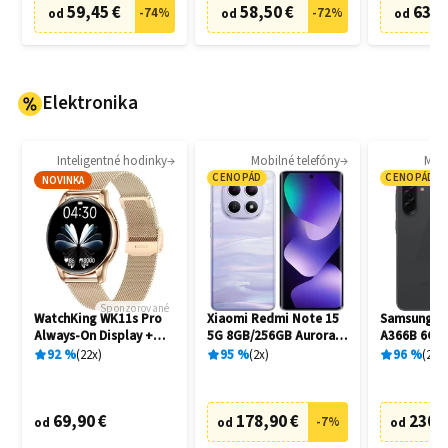
59,45 €
58,50 €
63,8
-
74
%
-
72
%
od
od
od
Elektronika
Inteligentné hodinky
Mobilné telefóny
Mobi
CENOPÁD
CENOPÁD
NOVINKA
Sponzorované
WatchKing WK11s Pro
Xiaomi Redmi Note 15
Samsung Ga
Always-On Display +
5G 8GB/256GB Aurora
A366B 6GB
Extra remienok
Purple
Awesome B
92
%
22
x
95
%
2
x
96
%
20
x
69,90 €
178,90 €
230,
-
7
%
od
od
od