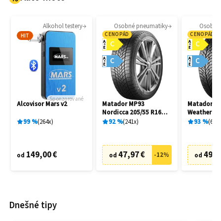
Alkohol testery
Osobné pneumatiky
Osobné
CENOPÁD
CENOPÁD
HIT
A
A
C
C
E
E
A
A
C
C
E
E
Sponzorované
Alcovisor Mars v2
Matador MP93
Matador MP
Nordicca 205/55 R16
Weather EV
91H
R16 91H
99
%
264
x
92
%
241
x
93
%
69
x
149,00 €
47,97 €
49,9
-
12
%
od
od
od
Dnešné tipy