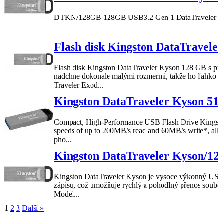
DTKN/
128GB
128GB
USB3.2 Gen 1
DataTraveler
Flash disk Kingston DataTrav
Flash disk
Kingston
DataTraveler
Kyson
128 GB s p
nadchne dokonale malými rozmermi, takže ho ľahko p
Traveler Exod...
Kingston DataTraveler Kyson
Compact, High-Performance USB Flash Drive
Kings
speeds of up to 200MB/s read and 60MB/s write*, all
pho...
Kingston DataTraveler Kyson/
Kingston
DataTraveler
Kyson
je vysoce výkonný USB
zápisu, což umožňuje rychlý a pohodlný přenos soubor
Model...
1
2
3
Další »