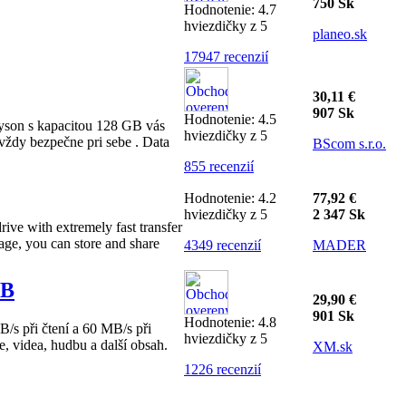
750 Sk
Hodnotenie: 4.7
hviezdičky z 5
planeo.sk
17947 recenzií
30,11 €
907 Sk
Hodnotenie: 4.5
yson
s kapacitou 128 GB vás
hviezdičky z 5
vždy bezpečne pri sebe . Data
BScom s.r.o.
855 recenzií
Hodnotenie: 4.2
77,92 €
hviezdičky z 5
2 347 Sk
ve with extremely fast transfer
age, you can store and share
4349 recenzií
MADER
GB
29,90 €
901 Sk
Hodnotenie: 4.8
s při čtení a 60 MB/s při
hviezdičky z 5
, videa, hudbu a další obsah.
XM.sk
1226 recenzií