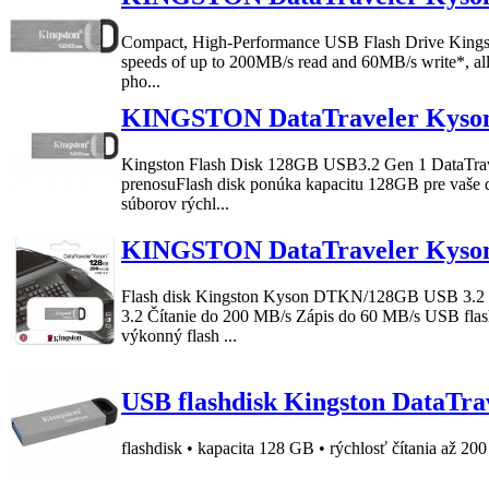
Compact, High-Performance USB Flash Drive
Kings
speeds of up to 200MB/s read and 60MB/s write*, all
pho...
KINGSTON DataTraveler Kys
Kingston
Flash Disk
128GB
USB3.2 Gen 1
DataTra
prenosuFlash disk ponúka kapacitu
128GB
pre vaše 
súborov rýchl...
KINGSTON DataTraveler Kys
Flash disk
Kingston
Kyson
DTKN/
128GB
USB 3.2 
3.2 Čítanie do 200 MB/s Zápis do 60 MB/s USB flas
výkonný flash ...
USB flashdisk Kingston DataTr
flashdisk • kapacita 128 GB • rýchlosť čítania až 