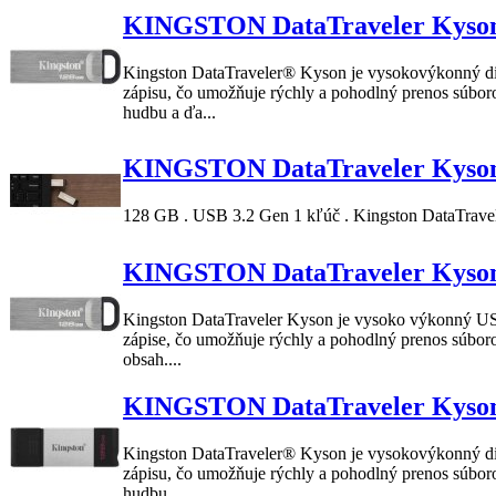
KINGSTON DataTraveler Kys
Kingston
DataTraveler
®
Kyson
je vysokovýkonný dis
zápisu, čo umožňuje rýchly a pohodlný prenos súboro
hudbu a ďa...
KINGSTON DataTraveler Kys
128 GB . USB 3.2 Gen 1 kľúč .
Kingston
DataTrave
KINGSTON DataTraveler Kys
Kingston
DataTraveler
Kyson
je vysoko výkonný USB 
zápise, čo umožňuje rýchly a pohodlný prenos súboro
obsah....
KINGSTON DataTraveler Kys
Kingston
DataTraveler
®
Kyson
je vysokovýkonný dis
zápisu, čo umožňuje rýchly a pohodlný prenos súboro
hudbu ...