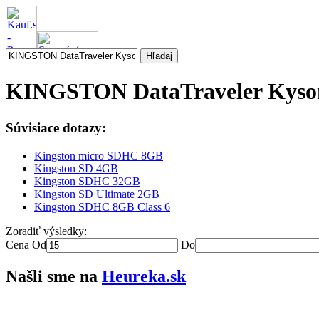
KINGSTON DataTraveler Kys
Súvisiace dotazy:
Kingston micro SDHC 8GB
Kingston SD 4GB
Kingston SDHC 32GB
Kingston SD Ultimate 2GB
Kingston SDHC 8GB Class 6
Zoradiť výsledky:
Cena
Od
Do
Našli sme na
Heureka.sk