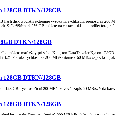
on 128GB DTKN/128GB
 flash disk typu A s extrémně vysokými rychlostmi přenosu až 200 MB/
ů. S úložištěm až 256 GB můžete na cestách ukládat a sdílet fotografie
 128GB DTKN/128GB
orého môžete mať vždy pri sebe.
Kingston
DataTraveler
Kyson
128GB
 3.2). Ponúka rýchlosti až 200 MB/s čítanie a 60 MB/s zápis, komp
on 128GB DTKN/128GB
ta 128 GB, rychlost čtení 200MB/s kovová, zápis 60 MB/s, šedá barv
on 128GB DTKN/128GB
dení bez krytky Rychlost čtení až 200 MB/s Funkční oko se snadno za