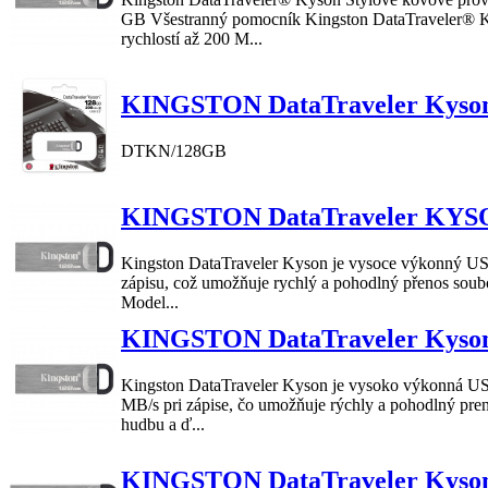
GB Všestranný pomocník
Kingston
DataTraveler
®
rychlostí až 200 M...
KINGSTON DataTraveler Kys
DTKN/
128GB
KINGSTON DataTraveler KYS
Kingston
DataTraveler
Kyson
je vysoce výkonný USB
zápisu, což umožňuje rychlý a pohodlný přenos soubor
Model...
KINGSTON DataTraveler Kys
Kingston
DataTraveler
Kyson
je vysoko výkonná USB
MB/s pri zápise, čo umožňuje rýchly a pohodlný pren
hudbu a ď...
KINGSTON DataTraveler Kys