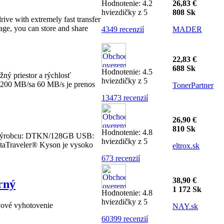
Hodnotenie: 4.2
26,83 €
hviezdičky z 5
808 Sk
ve with extremely fast transfer
age, you can store and share
4349 recenzií
MADER
22,83 €
688 Sk
Hodnotenie: 4.5
ný priestor a rýchlosť
hviezdičky z 5
su 200 MB/sa 60 MB/s je prenos
TonerPartner
13473 recenzií
26,90 €
810 Sk
Hodnotenie: 4.8
ýrobcu: DTKN/
128GB
USB:
hviezdičky z 5
taTraveler
®
Kyson
je vysoko
eltrox.sk
673 recenzií
38,90 €
rný
1 172 Sk
Hodnotenie: 4.8
hviezdičky z 5
vové vyhotovenie
NAY.sk
60399 recenzií