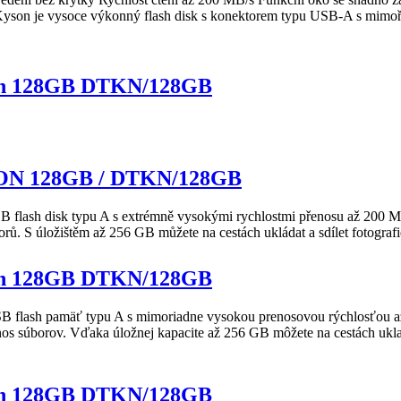
Kyson
je vysoce výkonný flash disk s konektorem typu USB-A s mimo
on 128GB DTKN/128GB
ON 128GB / DTKN/128GB
 flash disk typu A s extrémně vysokými rychlostmi přenosu až 200 MB/
ů. S úložištěm až 256 GB můžete na cestách ukládat a sdílet fotografie
on 128GB DTKN/128GB
 flash pamäť typu A s mimoriadne vysokou prenosovou rýchlosťou až 
os súborov. Vďaka úložnej kapacite až 256 GB môžete na cestách uklad
on 128GB DTKN/128GB