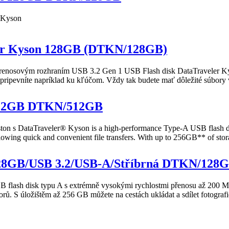
Kyson
eler Kyson 128GB (DTKN/128GB)
renosovým rozhraním USB 3.2 Gen 1 USB Flash disk
DataTraveler
K
ripevníte napríklad ku kľúčom. Vždy tak budete mať dôležité súbory 
 512GB DTKN/512GB
ton
s
DataTraveler
®
Kyson
is a high-performance Type-A USB flash dri
owing quick and convenient file transfers. With up to 256GB** of stor
128GB/USB 3.2/USB-A/Stříbrná DTKN/128
 flash disk typu A s extrémně vysokými rychlostmi přenosu až 200 MB/
ů. S úložištěm až 256 GB můžete na cestách ukládat a sdílet fotografie