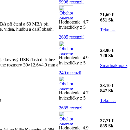
9996 recenzií
21,60 €
651 Sk
Hodnotenie: 4.7
s při čtení a 60 MB/s při
hviezdičky z 5
, videa, hudbu a další obsah.
Tekra.sk
2685 recenzií
23,90 €
720 Sk
Hodnotenie: 4.9
je kovový USB flash disk bez
hviezdičky z 5
aktné rozmery 39×12,6×4,9 mm a
Smartnakup.cz
240 recenzií
28,10 €
847 Sk
Hodnotenie: 4.7
hviezdičky z 5
a
Tekra.sk
2685 recenzií
27,71 €
835 Sk
Hodnotenie: 4.9
věsí na klíče Kapacita až 256