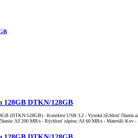
8GB
on 128GB DTKN/128GB
8GB
(DTKN/
128GB
) - Konektor USB 3.2 - Vysoká rýchlosť čítania
čítania: Až 200 MB/s - Rýchlosť zápisu: Až 60 MB/s - Materiál: Kov 
on 128GB DTKN/128GB