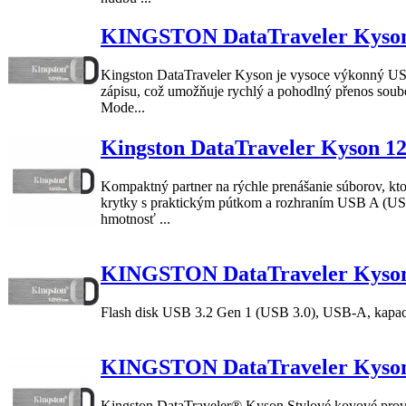
KINGSTON DataTraveler Kys
Kingston
DataTraveler
Kyson
je vysoce výkonný USB
zápisu, což umožňuje rychlý a pohodlný přenos soubor
Mode...
Kingston DataTraveler Kyson
Kompaktný partner na rýchle prenášanie súborov, kt
krytky s praktickým pútkom a rozhraním USB A (USB
hmotnosť ...
KINGSTON DataTraveler Kys
Flash disk USB 3.2 Gen 1 (USB 3.0), USB-A, kapaci
KINGSTON DataTraveler Kys
Kingston
DataTraveler
®
Kyson
Stylové kovové prove