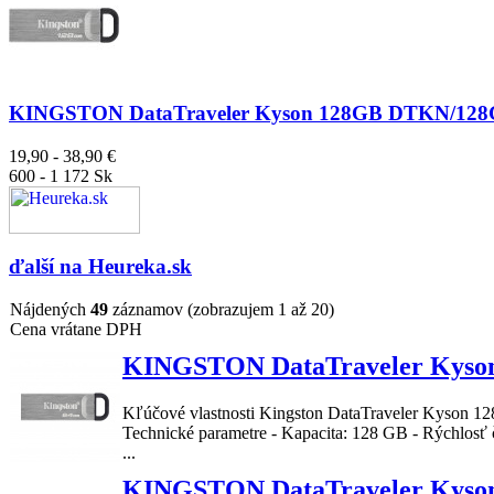
KINGSTON DataTraveler Kyson 128GB DTKN/12
19,90 - 38,90 €
600 - 1 172 Sk
ďalší na
Heureka.sk
Nájdených
49
záznamov (zobrazujem 1 až 20)
Cena vrátane DPH
KINGSTON DataTraveler Kys
Kľúčové vlastnosti
Kingston
DataTraveler
Kyson
12
Technické parametre - Kapacita: 128 GB - Rýchlosť 
...
KINGSTON DataTraveler Kys