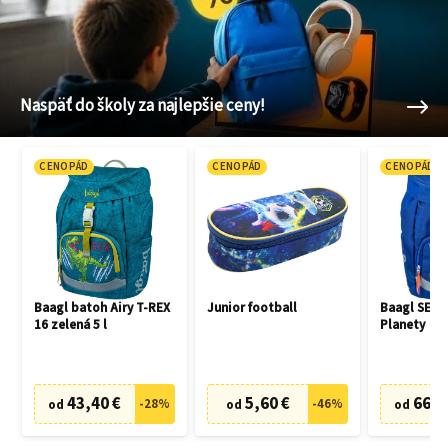
Naspäť do školy za najlepšie ceny!
CENOPÁD
CENOPÁD
CENOPÁD
Baagl batoh Airy T-REX
Junior football
Baagl SET 3
16 zelená 5 l
Planety
43,40 €
5,60 €
66,7
-
28
%
-
46
%
od
od
od