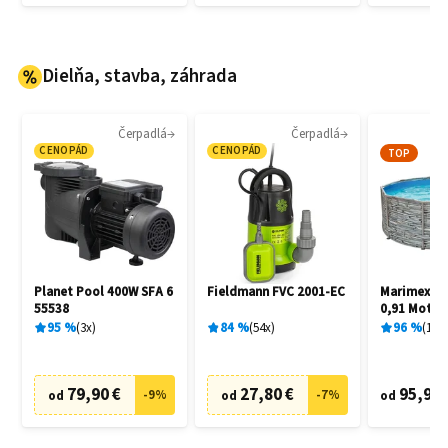
Dielňa, stavba, záhrada
Čerpadlá
Čerpadlá
CENOPÁD
CENOPÁD
TOP
Planet Pool 400W SFA 6
Fieldmann FVC 2001-EC
Marimex Flo
55538
0,91 Motív
10340245
95
%
3
x
84
%
54
x
96
%
15
x
79,90 €
27,80 €
95,90 
-
9
%
-
7
%
od
od
od