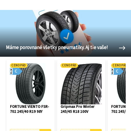
Máme porovnané všetky pneumatiky. Aj tie vaše!
CENOPÁD
CENOPÁD
CENOPÁD
A
A
C
C
E
E
FORTUNE VIENTO FSR-
Gripmax Pro Winter
FORTUNE V
702 245/40 R19 98Y
245/45 R18 100V
702 245/45