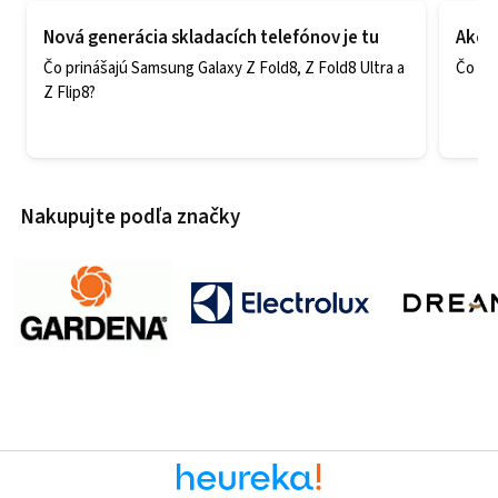
Nová generácia skladacích telefónov je tu
Ako v
Čo prinášajú Samsung Galaxy Z Fold8, Z Fold8 Ultra a
Čo zao
Z Flip8?
Nakupujte podľa značky