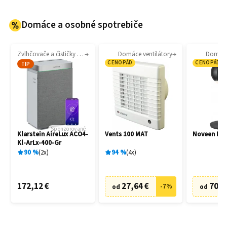
Domáce a osobné spotrebiče
Zvlhčovače a čističky vzduchu
Domáce ventilátory
Domáce 
CENOPÁD
CENOPÁD
TIP
Sponzorované
Klarstein AireLux ACO4-
Vents 100 MAT
Noveen F7
Kl-ArLx-400-Gr
90
%
2
x
94
%
4
x
172,12 €
27,64 €
70,6
-
7
%
od
od