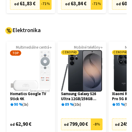
61,83 €
63,84 €
60,8
-
71
%
-
71
%
od
od
od
Elektronika
Multimediálne centrá
Mobilné telefóny
Mobi
CENOPÁD
CENOPÁD
TOP
Sponzorované
Homatics Google TV
Samsung Galaxy S26
Xiaomi Red
Stick 4K
Ultra 12GB/256GB
Pro 5G 8G
S948B Black
Black
90
%
3
x
89
%
10
x
95
%
94
x
62,90 €
799,00 €
245,
-
8
%
od
od
od