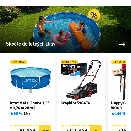
Skočte do letných zliav!
CENOPÁD
CENOPÁD
CENOPÁD
Intex Metal Frame 3,05
Graphite 59G474
Happy Gree
x 0,76 m 28202
WOOD
98
%
13
x
100
%
1
x