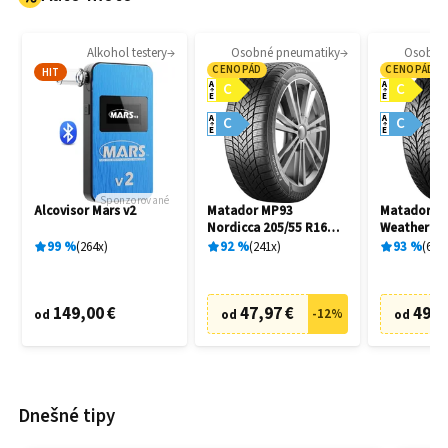
Alkohol testery
Osobné pneumatiky
Osobné
CENOPÁD
CENOPÁD
HIT
A
A
C
C
E
E
A
A
C
C
E
E
Sponzorované
Alcovisor Mars v2
Matador MP93
Matador MP
Nordicca 205/55 R16
Weather EV
91H
R16 91H
99
%
264
x
92
%
241
x
93
%
69
x
149,00 €
47,97 €
49,9
-
12
%
od
od
od
Dnešné tipy