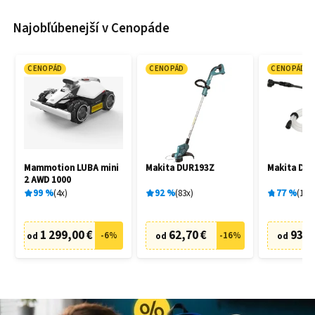
Najobľúbenejší v Cenopáde
CENOPÁD
CENOPÁD
CENOPÁD
Mammotion LUBA mini
Makita DUR193Z
Makita DH
2 AWD 1000
99
%
4
x
92
%
83
x
77
%
19
x
1 299,00 €
62,70 €
93,9
-
6
%
-
16
%
od
od
od