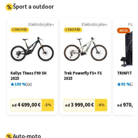
Šport a outdoor
Elektrobicykle
Elektrobicykle
Posil
CENOPÁD
CENOPÁD
AKCIA
Kellys Theos F90 SH
Trek Powerfly FS+ FS
TRINFIT G
2025
2025
100
%
1
x
93
%
2
x
4 699,00 €
3 999,00 €
970,00
-
5
%
-
6
%
od
od
od
Auto-moto