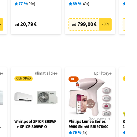
28462
28458
77
%
89
x
89
%
40
x
89
%
20,79 €
799,00 €
73
%
-
9
%
od
od
od
e
Klimatizácie
Epilátory
CENOPÁD
CENOP
HIT
Sponzorované
Whirlpool SPICR 309WF
Philips Lumea Series
Kärcher
I + SPICR 309WF O
9900 SkinAI BRI976/00
1.081-4
79
%
6
x
87
%