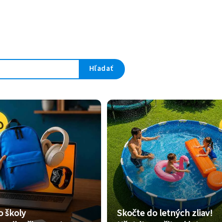
Hľadať
o školy
Skočte do letných zliav!