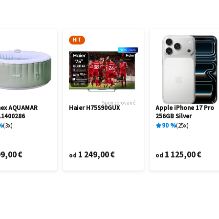
HIT
Sponzorované
mex AQUAMAR
Haier H75S90GUX
Apple iPhone 17 Pro
11400286
256GB Silver
%
3
x
90
%
25
x
9,00 €
1 249,00 €
1 125,00 €
od
od