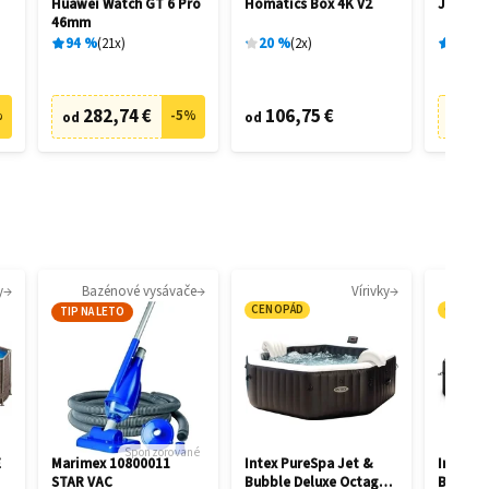
Huawei Watch GT 6 Pro
Homatics Box 4K V2
JBL Liv
46mm
94
%
21
x
20
%
2
x
89
%
282,74 €
106,75 €
6
%
-
5
%
od
od
od
y
Bazénové vysávače
Vírivky
CENOPÁD
CENOP
TIP NA LETO
Sponzorované
E
Marimex 10800011
Intex PureSpa Jet &
Intex P
STAR VAC
Bubble Deluxe Octagon
Bubble 