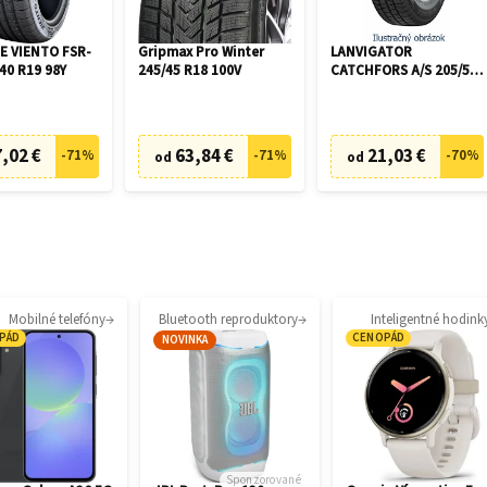
 VIENTO FSR-
Gripmax Pro Winter
LANVIGATOR
40 R19 98Y
245/45 R18 100V
CATCHFORS A/S 205/55
R16 94V
,02 €
63,84 €
21,03 €
-
71
%
-
71
%
-
70
%
od
od
Mobilné telefóny
Bluetooth reproduktory
Inteligentné hodink
PÁD
CENOPÁD
NOVINKA
Sponzorované