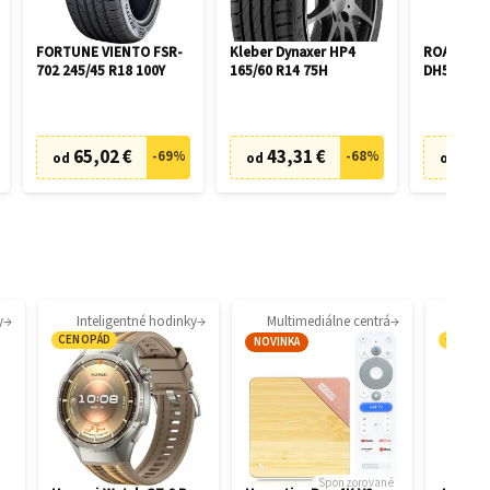
FORTUNE VIENTO FSR-
Kleber Dynaxer HP4
ROADX P
702 245/45 R18 100Y
165/60 R14 75H
DH51 195/
65,02 €
43,31 €
46,
-
69
%
-
68
%
od
od
od
y
Inteligentné hodinky
Multimediálne centrá
CENOPÁD
CENOP
NOVINKA
Sponzorované