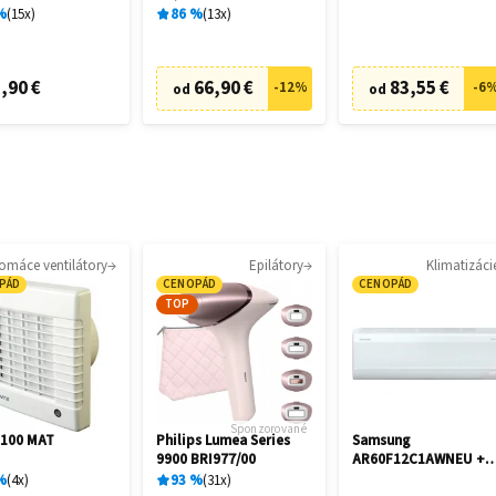
245
%
15
x
86
%
13
x
,90 €
66,90 €
83,55 €
-
12
%
-
6
od
od
omáce ventilátory
Epilátory
Klimatizáci
PÁD
CENOPÁD
CENOPÁD
TOP
Sponzorované
 100 MAT
Philips Lumea Series
Samsung
9900 BRI977/00
AR60F12C1AWNEU +
AR60F12C1AWXE
%
4
x
93
%
31
x