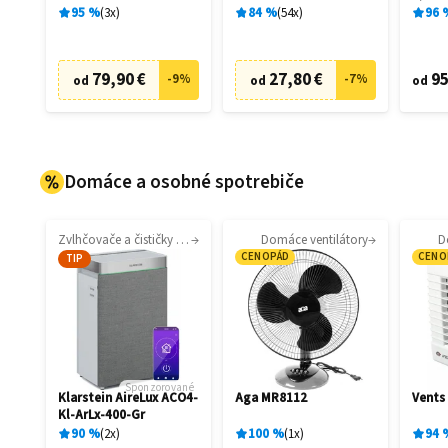
10340
95
%
3
x
84
%
54
x
96
79,90 €
27,80 €
95
-
9
%
-
7
%
od
od
od
Domáce a osobné spotrebiče
Zvlhčovače a čističky vzduchu
Domáce ventilátory
D
CENOPÁD
CENO
TIP
Sponzorované
Klarstein AireLux ACO4-
Aga MR8112
Vents
Kl-ArLx-400-Gr
90
%
2
x
100
%
1
x
94