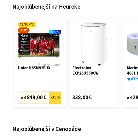
Najobľúbenejší na Heureke
CENOPÁD
TOP
Sponzorované
Haier H65M92FUX
Electrolux
Mari
EXP26U558CW
4881 
87
849,00 €
338,00 €
29
-
39
%
od
od
Najobľúbenejší v Cenopáde