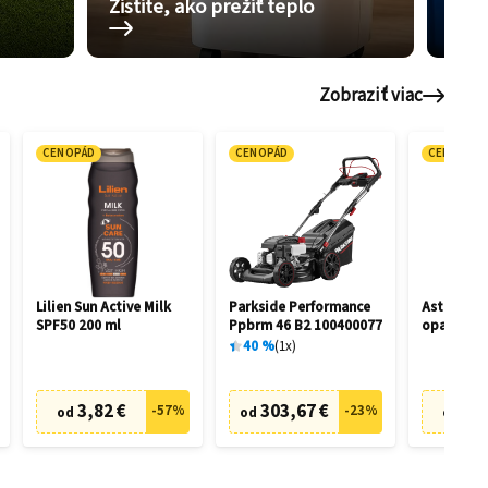
Zistite, ako prežiť teplo
Pom
Zobraziť viac
CENOPÁD
CENOPÁD
CENOPÁD
Lilien Sun Active Milk
Parkside Performance
Astrid Su
SPF50 200 ml
Ppbrm 46 B2 100400077
opaľovanie
50 270 ml
40
%
1
x
3,82 €
303,67 €
9,2
-
57
%
-
23
%
od
od
od