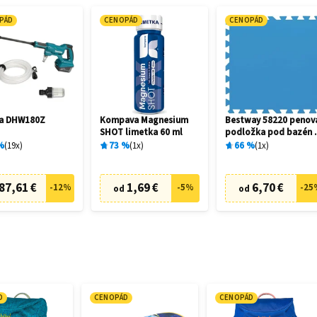
PÁD
CENOPÁD
CENOPÁD
ta DHW180Z
Kompava Magnesium
Bestway 58220 penov
SHOT limetka 60 ml
podložka pod bazén 
x 50 cm (9 ks)
%
19
x
73
%
1
x
66
%
1
x
87,61 €
1,69 €
6,70 €
-
12
%
-
5
%
-
25
od
od
D
CENOPÁD
CENOPÁD