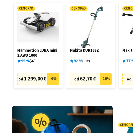
CENOPÁD
CENOPÁD
CENO
Mammotion LUBA mini
Makita DUR193Z
Maki
2 AWD 1000
99
%
4
x
92
%
83
x
77
1 299,00 €
62,70 €
-
6
%
-
16
%
od
od
od
CENOPÁ