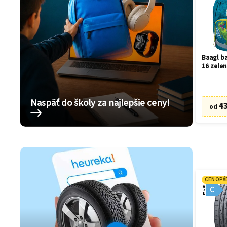
Baagl ba
16 zelen
Naspäť do školy za najlepšie ceny!
43
od
CENOPÁ
A
C
E