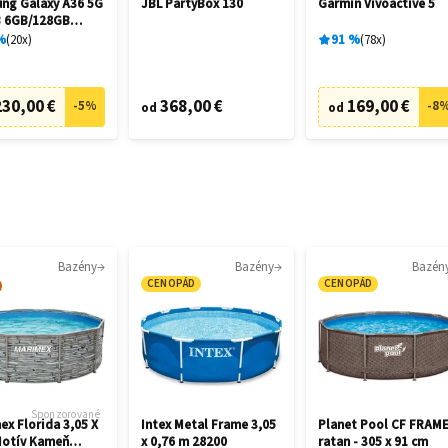
ng Galaxy A36 5G
JBL PartyBox 130
Garmin Vívoactive 5
 6GB/128GB
me Black
%
20
x
91
%
78
x
230,00 €
368,00 €
169,00 €
-
5
%
-
8
od
od
Bazény
Bazény
Bazén
CENOPÁD
CENOPÁD
Sponzorované
ex Florida 3,05 X
Intex Metal Frame 3,05
Planet Pool CF FRAM
Motív Kameň
x 0,76 m 28200
ratan - 305 x 91 cm