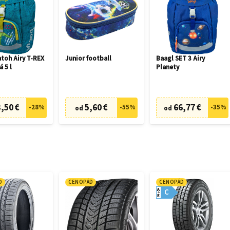
toh Airy T-REX
Junior football
Baagl SET 3 Airy
á 5 l
Planety
,50 €
5,60 €
66,77 €
-
28
%
-
55
%
-
35
%
od
od
D
CENOPÁD
CENOPÁD
A
C
E