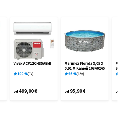
Vivax ACP12CH35AEMI
Marimex Florida 3,05 X
Marime
0,91 M Kameň 10340245
STAR V
100
%
7
x
96
%
15
x
77
%
499,00 €
95,90 €
20,
od
od
od