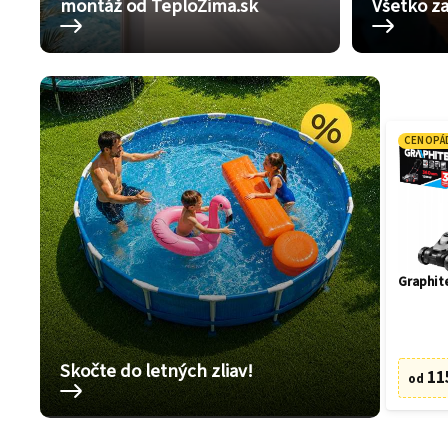
montáž od TeploZima.sk
Všetko za
CENOPÁ
Graphit
Skočte do letných zliav!
11
od