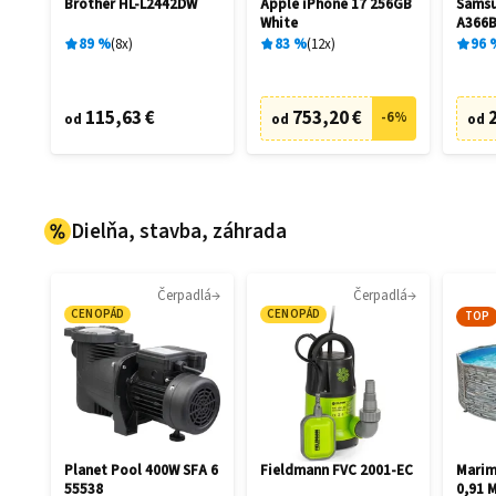
Brother HL-L2442DW
Apple iPhone 17 256GB
Samsu
White
A366B
Aweso
89
%
8
x
83
%
12
x
96
115,63 €
753,20 €
-
6
%
od
od
od
Dielňa, stavba, záhrada
Čerpadlá
Čerpadlá
CENOPÁD
CENOPÁD
TOP
Planet Pool 400W SFA 6
Fieldmann FVC 2001-EC
Marim
55538
0,91 