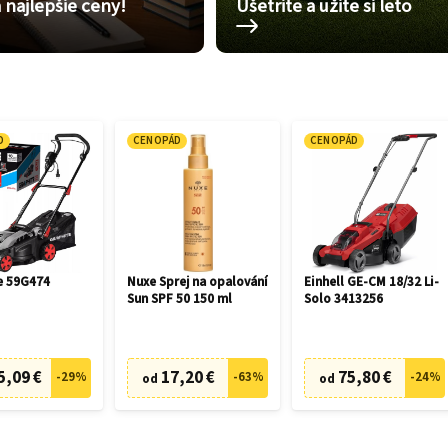
 najlepšie ceny!
Ušetrite a užite si leto
D
CENOPÁD
CENOPÁD
e 59G474
Nuxe Sprej na opalování
Einhell GE-CM 18/32 Li-
Sun SPF 50 150 ml
Solo 3413256
5,09 €
17,20 €
75,80 €
-
29
%
-
63
%
-
24
%
od
od