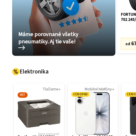
FORTUNE
702 245/
Máme porovnané všetky
pneumatiky. Aj tie vaše!
67
od
Elektronika
Tlačiarne
Mobilné telefóny
CENOPÁD
CENO
HIT
Sponzorované